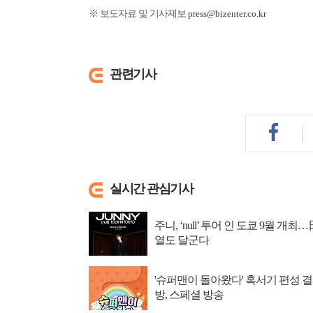
※ 보도자료 및 기사제보
press@bizenter.co.kr
관련기사
실시간 관심기사
주니, ‘null’ 투어 인 도쿄 9월 개최…
열도 달군다
'슈퍼맨이 돌아왔다' 혹서기 편성 결
방, 스페셜 방송