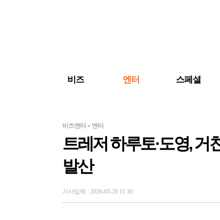
검색 바로가기
주메뉴 바로가기
주요 기사 바로가기
비즈
엔터
스페셜
비즈엔터
엔터
>
트레저 하루토·도영, 거
발산
기사입력 : 2026-05-20 11:30