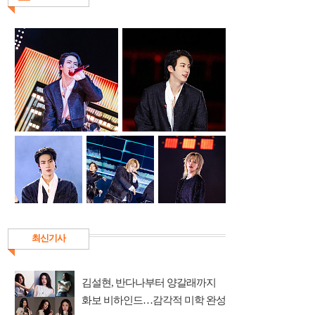
최신기사
김설현, 반다나부터 양갈래까지
화보 비하인드…감각적 미학 완성