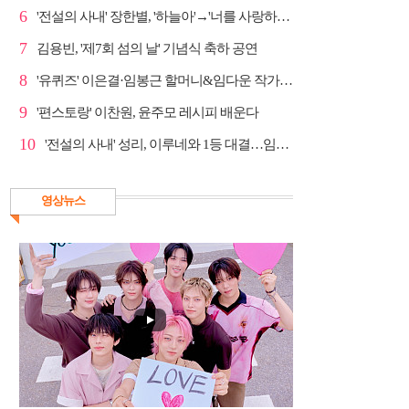
6
'전설의 사내' 장한별, '하늘아'→'너를 사랑하고도' 명...
7
김용빈, '제7회 섬의 날' 기념식 축하 공연
8
'유퀴즈' 이은결·임봉근 할머니&임다운 작가·이승철, '...
9
'편스토랑' 이찬원, 윤주모 레시피 배운다
10
'전설의 사내' 성리, 이루네와 1등 대결…임영웅 '보금...
영상뉴스