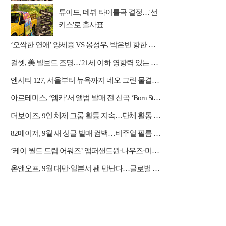
튜이드, 데뷔 타이틀곡 결정…'선
키스'로 출사표
‘오싹한 연애’ 양세종 VS 옹성우, 박은빈 향한 극과 극 직진 '삼각 로맨스'
걸셋, 美 빌보드 조명…'21세 이하 영향력 있는 아티스트' 등극
엔시티 127, 서울부터 뉴욕까지 네오 그린 물결…대규모 프로모션
아르테미스, ‘엠카’서 앨범 발매 전 신곡 ‘Born Stunner’ 공개
더보이즈, 9인 체제 그룹 활동 지속…단체 활동 계약 완료
82메이저, 9월 새 싱글 발매 컴백…비주얼 필름 오픈
‘케이 월드 드림 어워즈’ 앰퍼샌드원·나우즈·미야오·하츠투하츠·아이딧 합류
온앤오프, 9월 대만·일본서 팬 만난다…글로벌 행보 박차