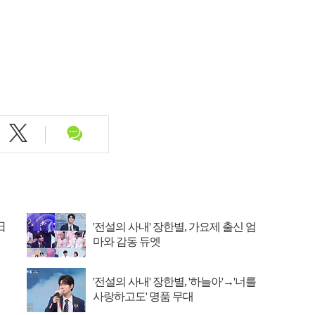
日
'전설의 사내' 장한별, 가요제 출신 엄
마와 감동 듀엣
'전설의 사내' 장한별, '하늘아'→'너를
사랑하고도' 명품 무대