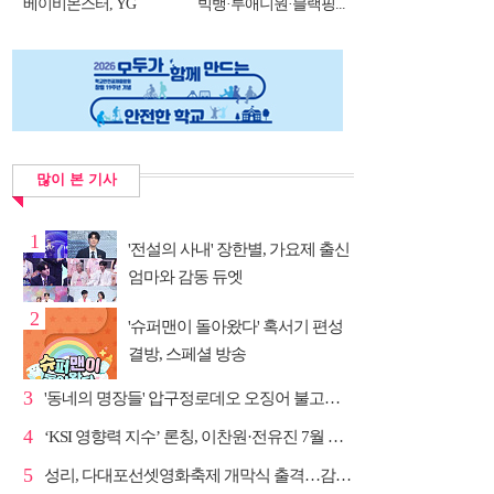
베이비몬스터, YG
빅뱅·투애니원·블랙핑...
DNA...
많이 본 기사
1
'전설의 사내' 장한별, 가요제 출신
엄마와 감동 듀엣
2
'슈퍼맨이 돌아왔다' 혹서기 편성
결방, 스페셜 방송
3
'동네의 명장들' 압구정로데오 오징어 불고기·종로 치...
4
‘KSI 영향력 지수’ 론칭, 이찬원·전유진 7월 차트 남녀...
5
성리, 다대포선셋영화축제 개막식 출격…감성 라이브 예고