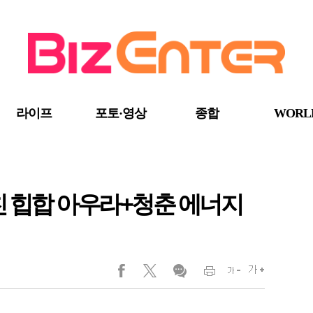
라이프
포토·영상
종합
WORL
친 힙합 아우라+청춘 에너지