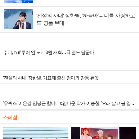
'전설의 사내' 장한별, '하늘아'→'너를 사랑하고
도' 명품 무대
주니, ‘null’ 투어 인 도쿄 9월 개최…日 열도 달군다
'전설의 사내' 장한별, 가요제 출신 엄마와 감동 듀엣
'유퀴즈' 이은결·임봉근 할머니&임다운 작가·이승철, '오래 살고 볼 일' 특집 출격
스페셜