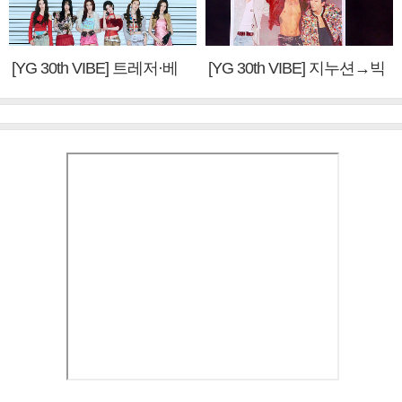
[YG 30th VIBE] 트레저·베
[YG 30th VIBE] 지누션→빅
이비몬스터, YG DNA 계승
뱅·투애니원·블랙핑크, YG
③
만의 문법②