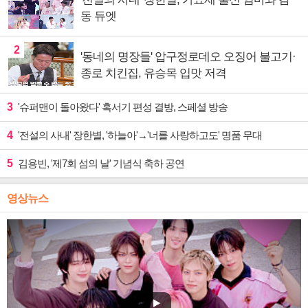
동 듀엣
2
'동네의 명장들' 압구정로데오 오징어 불고기·
종로 치킨집, 유승목 입맛 저격
3
'슈퍼맨이 돌아왔다' 혹서기 편성 결방, 스페셜 방송
4
'전설의 사내' 장한별, '하늘아'→'너를 사랑하고도' 명품 무대
5
김용빈, '제7회 섬의 날' 기념식 축하 공연
영상뉴스