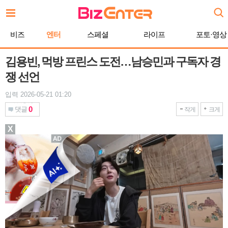
본
문
바
비즈
엔터
스페셜
라이프
포토·영상
로
가
기
김용빈, 먹방 프린스 도전…남승민과 구독자 경
쟁 선언
입력 2026-05-21 01:20
0
댓글
작게
크게
X