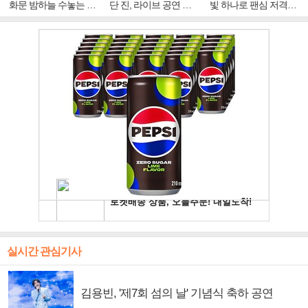
화문 밤하늘 수놓는 '비
단 진, 라이브 공연 중
빛 하나로 팬심 저격…
주얼 킹'의 열창
빛나는 독보적 아우라
독보적 카리스마
실시간 관심기사
김용빈, '제7회 섬의 날' 기념식 축하 공연