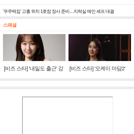
'우주떡집' 고흥 위치 1호점 장사 준비…지락실 메인 셰프 대결
스페셜
[비즈 스타] '내일도 출근' 강
[비즈 스타] '오케이 마담2'
미나 "아이오아이 불화설?
엄정화 "6년 만의 속편 제
사실 아냐"(인터뷰)
작, 하늘의 뜻"(인터뷰)