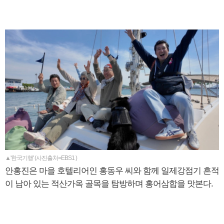
▲'한국기행' (사진출처=EBS1 )
안홍진은 마을 호텔리어인 홍동우 씨와 함께 일제강점기 흔적
이 남아 있는 적산가옥 골목을 탐방하며 홍어삼합을 맛본다.