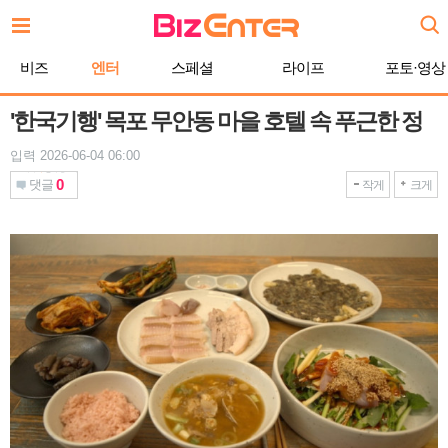
본
문
바
비즈
엔터
스페셜
라이프
포토·영상
로
가
기
'한국기행' 목포 무안동 마을 호텔 속 푸근한 정
입력 2026-06-04 06:00
0
댓글
작게
크게