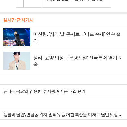
실시간 관심기사
이찬원, '섬의 날' 콘서트→'머드 축제' 연속 출
격
성리, 고양 입성…'무명전설' 전국투어 열기 지
속
'금타는 금요일' 김용빈, 류지광과 저음 대결 승리
'생활의 달인', 연남동 위치 '밀푀유 등 제철 특산물' 디저트 달인 맛집 조명