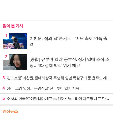
많이 본 기사
1
이찬원, '섬의 날' 콘서트→'머드 축제' 연속 출
격
2
[종합] '유부녀 킬러' 공효진, 장기 밀매 조직 소
탕…4화 정체 발각 위기 예고
3
'편스토랑' 이찬원, 황태해장국·무생채·양념 목살구이 등 윤주모 레시피 섭렵
4
성리, 고양 입성…'무명전설' 전국투어 열기 지속
5
'어서와 한국은' 이탈리아 셰프들, 선재스님→라연 차도영 셰프 만난다
영상뉴스