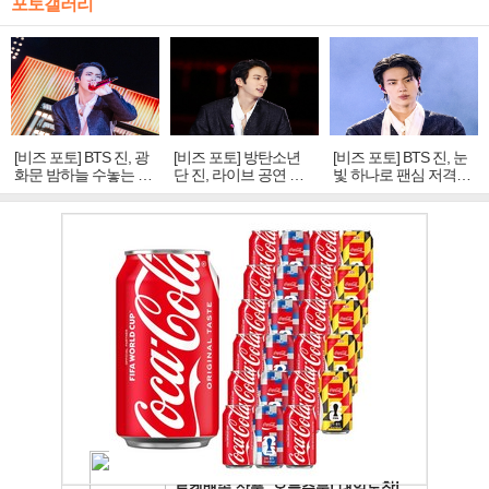
포토갤러리
[비즈 포토] BTS 진, 광
[비즈 포토] 방탄소년
[비즈 포토] BTS 진, 눈
화문 밤하늘 수놓는 '비
단 진, 라이브 공연 중
빛 하나로 팬심 저격…
주얼 킹'의 열창
빛나는 독보적 아우라
독보적 카리스마