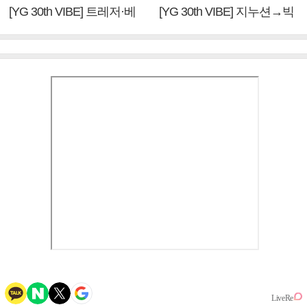
[YG 30th VIBE] 트레저·베
[YG 30th VIBE] 지누션→빅
이비몬스터, YG DNA 계승
뱅·투애니원·블랙핑크, YG
③
만의 문법②