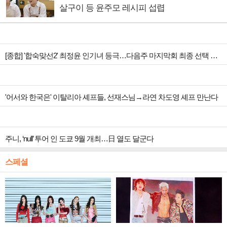
살구이 등 윤주모 레시피 섭렵
[종합] '합숙맞선2' 최정윤 인기녀 등극…다음주 마지막회 최종 선택 예고
'어서와 한국은' 이탈리아 셰프들, 선재스님→라연 차도영 셰프 만난다
주니, ‘null’ 투어 인 도쿄 9월 개최…日 열도 달군다
스페셜