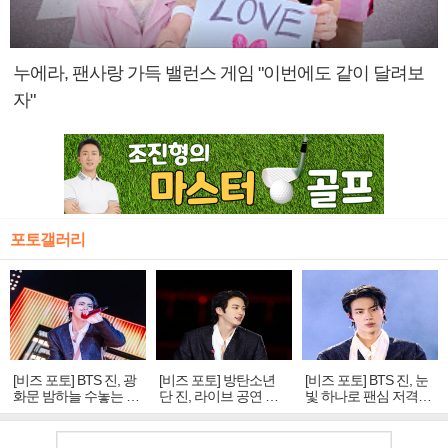
누에라, 팬사랑 가득 밸런스 게임 "이번에도 같이 달려보
자"
포토갤러리
[비즈 포토] BTS 진, 광
[비즈 포토] 방탄소년
[비즈 포토] BTS 진, 눈
화문 밤하늘 수놓는 '비
단 진, 라이브 공연 중
빛 하나로 팬심 저격…
주얼 킹'의 열창
빛나는 독보적 아우라
독보적 카리스마