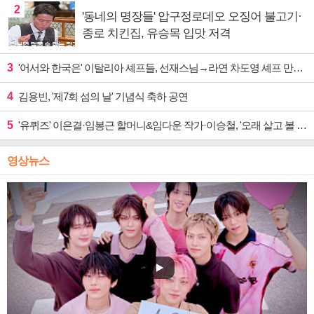
2
'동네의 명장들' 압구정로데오 오징어 불고기·
종로 치킨집, 유승목 입맛 저격
3
'어서와 한국은' 이탈리아 셰프들, 선재스님→라연 차도영 셰프 만난다
4
김용빈, '제7회 섬의 날' 기념식 축하 공연
5
'유퀴즈' 이은결·임봉근 할머니&임다운 작가·이승철, '오래 살고 볼 일' 특집 출격
영상뉴스