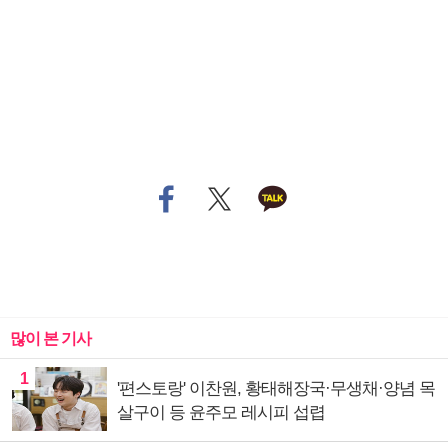
많이 본 기사
1
'편스토랑' 이찬원, 황태해장국·무생채·양념 목
살구이 등 윤주모 레시피 섭렵