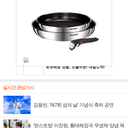
실시간 관심기사
김용빈, '제7회 섬의 날' 기념식 축하 공연
'편스토랑' 이찬원, 황태해장국·무생채·양념 목