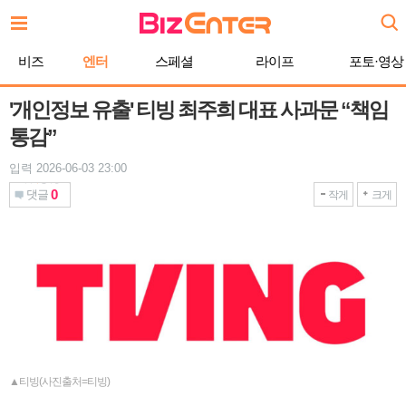
본
문
바
비즈
엔터
스페셜
라이프
포토·영상
로
가
기
'개인정보 유출' 티빙 최주희 대표 사과문 “책임
통감”
입력 2026-06-03 23:00
0
댓글
작게
크게
▲티빙(사진출처=티빙)