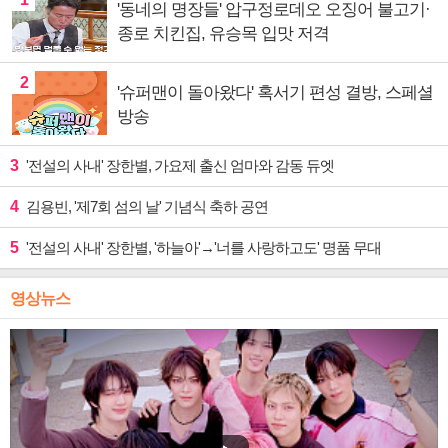
'동네의 명장들' 압구정로데오 오징어 불고기·
종로 치킨집, 유승목 입맛 저격
2
'슈퍼맨이 돌아왔다' 혹서기 편성 결방, 스페셜
방송
3
'전설의 사내' 장한별, 가요제 출신 엄마와 감동 듀엣
4
김용빈, '제7회 섬의 날' 기념식 축하 공연
5
'전설의 사내' 장한별, '하늘아'→'너를 사랑하고도' 명품 무대
영상뉴스