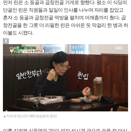
먼저 린은 소 등골과 곱창전골 가게로 향했다. 평소 이 식당의
단골인 린은 직원들과 일일이 인사를 나누며 자리를 잡았고
혼자 소 등골과 곱창전골 먹방을 펼치며 어깨춤까지 췄다. 곱
창전골을 한 그릇 더 리필한 린은 아쉬운 듯 막걸리 한 병과 하
이볼도 시켰다.
X
▲'미우새' 린(사진=SBS 방송화면 캡처)
이를 지켜본 신동엽은 "린이 여자 성시경 급으로 술을 잘 마신