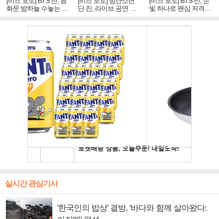
[비즈 포토] BTS 진, 광
[비즈 포토] 방탄소년
[비즈 포토] BTS 진, 눈
화문 밤하늘 수놓는 '비
단 진, 라이브 공연 중
빛 하나로 팬심 저격…
주얼 킹'의 열창
빛나는 독보적 아우라
독보적 카리스마
실시간 관심기사
'한국인의 밥상' 결방, '바다와 함께 살아왔다: