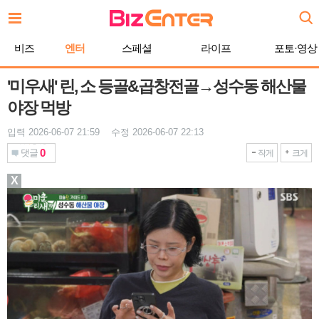
본
문
바
비즈
엔터
스페셜
라이프
포토·영상
로
가
기
'미우새' 린, 소 등골&곱창전골→성수동 해산물
야장 먹방
입력 2026-06-07 21:59 수정 2026-06-07 22:13
0
댓글
작게
크게
X