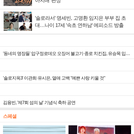
아지매' 편성
'솔로라서' 명세빈, 고명환 임지은 부부 집 초
대…나이 17세 '속초 연하남' 에피소드 방출
'동네의 명장들' 압구정로데오 오징어 불고기·종로 치킨집, 유승목 입맛 저격
'솔로지옥3' 이관희·유시은, 열애 고백 "예쁜 사랑 키울 것"
김용빈, '제7회 섬의 날' 기념식 축하 공연
스페셜