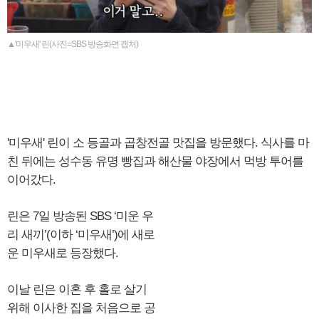
▲'미우새' 린(사진=SBS 방송화면 캡처)
'미우새' 린이 소 등골과 곱창전골 맛집을 방문했다. 식사를 마
친 뒤에는 성수동 유명 빵집과 해산물 야장에서 먹방 투어를
이어갔다.
린은 7일 방송된 SBS ‘미운 우
리 새끼’(이하 ‘미우새’)에 새로
운 미우새로 등장했다.
이날 린은 이혼 후 홀로 살기
위해 이사한 집을 처음으로 공