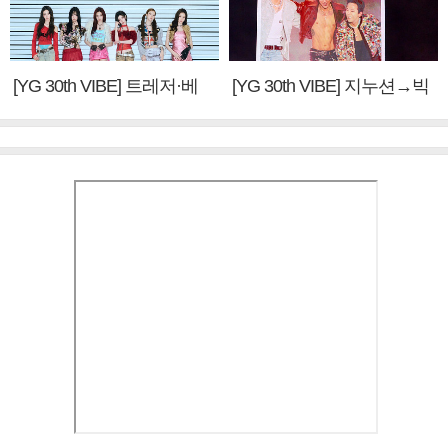
[YG 30th VIBE] 트레저·베
[YG 30th VIBE] 지누션→빅
이비몬스터, YG DNA 계승
뱅·투애니원·블랙핑크, YG
③
만의 문법②