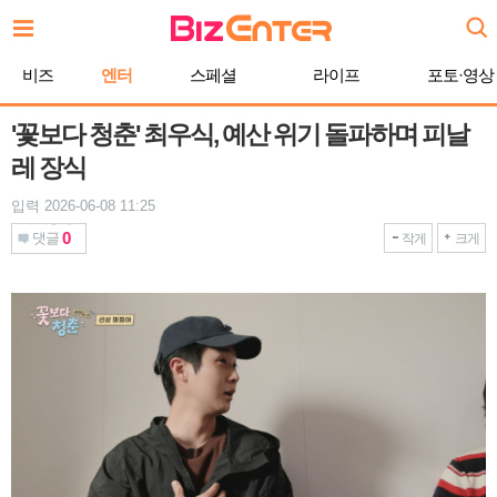
본
문
바
비즈
엔터
스페셜
라이프
포토·영상
로
가
기
'꽃보다 청춘' 최우식, 예산 위기 돌파하며 피날
레 장식
입력 2026-06-08 11:25
0
댓글
작게
크게