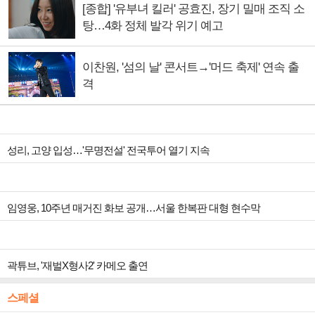
[종합] '유부녀 킬러' 공효진, 장기 밀매 조직 소
탕…4화 정체 발각 위기 예고
이찬원, '섬의 날' 콘서트→'머드 축제' 연속 출
격
성리, 고양 입성…'무명전설' 전국투어 열기 지속
임영웅, 10주년 매거진 화보 공개…서울 한복판 대형 현수막
곽튜브, '재벌X형사2' 카메오 출연
스페셜