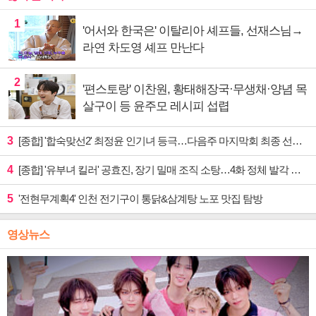
1
'어서와 한국은' 이탈리아 셰프들, 선재스님→
라연 차도영 셰프 만난다
2
'편스토랑' 이찬원, 황태해장국·무생채·양념 목
살구이 등 윤주모 레시피 섭렵
3
[종합] '합숙맞선2' 최정윤 인기녀 등극…다음주 마지막회 최종 선택 예고
4
[종합] '유부녀 킬러' 공효진, 장기 밀매 조직 소탕…4화 정체 발각 위기 예고
5
'전현무계획4' 인천 전기구이 통닭&삼계탕 노포 맛집 탐방
영상뉴스