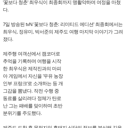
'꽃보다 청춘' 최우식이 최종회까지 맹활약하며 여정을 마쳤
다.
7일 방송된 tvN '꽃보다 청춘: 리미티드 에디션' 최종회에서는
최우식, 정유미, 박서준의 제주도 여행 마지막 이야기가 그려
졌다.
제주행 여객선에서 캠코더로
추억을 기록하며 여행을 시작
한 최우식은 제작진과의 마피
아 게임에서 자신을 '우유 농장
인부 프랑크'로 소개하는 등 개
그감을 뽐냈다. 작전 수행 중
동료를 살리려다 정체가 탄로
난 그는 패배를 맞이하며 초반
분위기를 주도했다.
제주도 도착 후 목적지인 흑돼지 식당의 정보를 분실해 길을