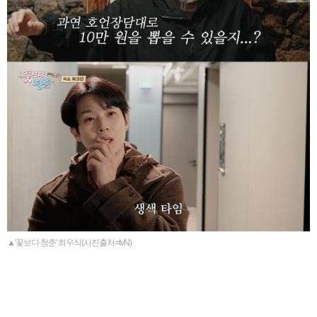
▲'꽃보다 청춘' 최우식(사진출처=tvN)