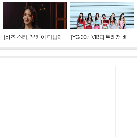
[비즈 스타] '오케이 마담2'
[YG 30th VIBE] 트레저·베
엄정화 "6년 만의 속편 제
이비몬스터, YG DNA 계승
작, 하늘의 뜻"(인터뷰)
③