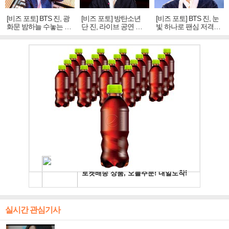
[비즈 포토] BTS 진, 광
[비즈 포토] 방탄소년
[비즈 포토] BTS 진, 눈
화문 밤하늘 수놓는 '비
단 진, 라이브 공연 중
빛 하나로 팬심 저격…
주얼 킹'의 열창
빛나는 독보적 아우라
독보적 카리스마
실시간 관심기사