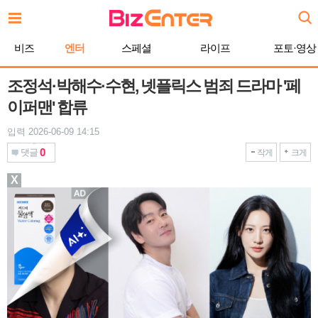
본
문
바
비즈
엔터
스페셜
라이프
포토·영상
로
가
기
조정석·박해수·수현, 넷플릭스 범죄 드라마 '페
이퍼맨' 합류
입력 2026-06-09 14:15
0
댓글
작게
크게
X