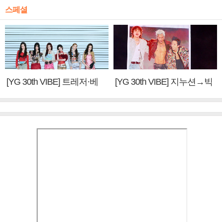
스페셜
[YG 30th VIBE] 트레저·베
[YG 30th VIBE] 지누션→빅
이비몬스터, YG DNA 계승
뱅·투애니원·블랙핑크, YG
③
만의 문법②