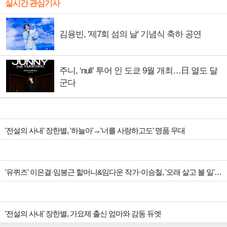
실시간 관심기사
김용빈, '제7회 섬의 날' 기념식 축하 공연
주니, ‘null’ 투어 인 도쿄 9월 개최…日 열도 달
군다
'전설의 사내' 장한별, '하늘아'→'너를 사랑하고도' 명품 무대
'유퀴즈' 이은결·임봉근 할머니&임다운 작가·이승철, '오래 살고 볼 일' 특집 출격
'전설의 사내' 장한별, 가요제 출신 엄마와 감동 듀엣