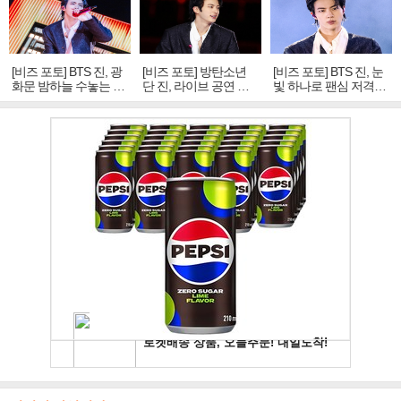
[비즈 포토] BTS 진, 광
[비즈 포토] 방탄소년
[비즈 포토] BTS 진, 눈
화문 밤하늘 수놓는 '비
단 진, 라이브 공연 중
빛 하나로 팬심 저격…
주얼 킹'의 열창
빛나는 독보적 아우라
독보적 카리스마