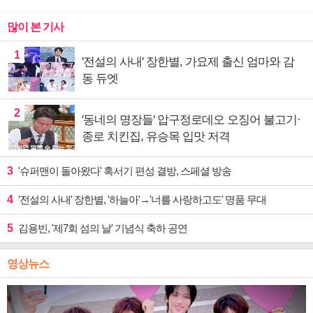
많이 본 기사
1
'전설의 사내' 장한별, 가요제 출신 엄마와 감
동 듀엣
2
'동네의 명장들' 압구정로데오 오징어 불고기·
종로 치킨집, 유승목 입맛 저격
3
'슈퍼맨이 돌아왔다' 혹서기 편성 결방, 스페셜 방송
4
'전설의 사내' 장한별, '하늘아'→'너를 사랑하고도' 명품 무대
5
김용빈, '제7회 섬의 날' 기념식 축하 공연
영상뉴스