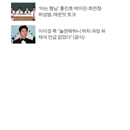
‘아는 형님’ 홍진호·박지민·최연청·
허성범, 매운맛 토크
이이경 측 "놀면뭐하니 하차 과정 유
재석 언급 없었다" [공식]