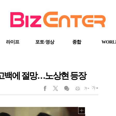
라이프
포토·영상
종합
WORL
호 고백에 절망…노상현 등장