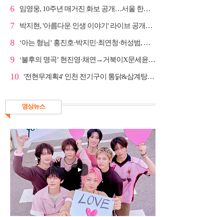
6
임영웅, 10주년 매거진 화보 공개…서울 한복판 대형 현...
7
박지현, '아름다운 인생 이야기' 라이브 공개…감성 보...
8
‘아는 형님’ 홍진호·박지민·최연청·허성범, 매운맛 토크
9
‘불후의 명곡’ 현진영·채연→거북이X문세윤, 레전드 배틀
10
'전현무계획4' 인천 전기구이 통닭&삼계탕 노포 맛집 탐방
영상뉴스