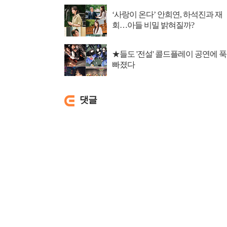
‘사랑이 온다’ 안희연, 하석진과 재
회…아들 비밀 밝혀질까?
★들도 '전설' 콜드플레이 공연에 푹
빠졌다
댓글