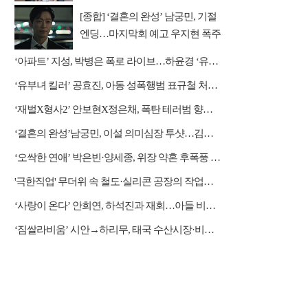
[종합] ‘결혼의 완성’ 남궁민, 기절
엔딩…마지막회 예고 우지현 폭주
결말은?
‘아파트’ 지성, 박병은 폭로 라이브…하윤경 ‘유치원 잠입 작전’
‘유부녀 킬러’ 공효진, 아동 성폭행범 표규철 처단 나설까
‘재벌X형사2’ 안보현X정은채, 폭탄 테러범 향한 역공 시작
‘결혼의 완성’남궁민, 이설 의미심장 투샷…김대명과 정면승부
‘오싹한 연애’ 박은빈·양세종, 위장 약혼 후폭풍 쓰나미
'극한직업' 무더위 속 철도·실리콘 공장의 작업자들
‘사랑이 온다’ 안희연, 하석진과 재회…아들 비밀 밝혀질까?
‘짐쌀라비움’ 시안→하리무, 태국 수산시장·비밀 동굴 탐방