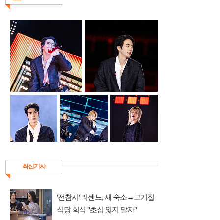
최신기사
'전참시' 리센느, 새 숙소→고기집
식당 회식 "초심 잃지 말자"