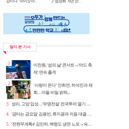
강미나 "아이오아...
2' 엄정화 "6년 만...
많이 본 기사
1
이찬원, '섬의 날' 콘서트→'머드 축
제' 연속 출격
2
‘사랑이 온다’ 안희연, 하석진과 재
회…아들 비밀 밝혀...
3
성리, 고양 입성…'무명전설' 전국투어 열기 지속
4
'금타는 금요일' 김용빈, 류지광과 저음 대결 승리
5
'전현무계획4' 김민하, 백령도 냉면 노포→숙성 광어초...