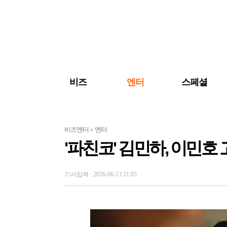
검색 바로가기
주메뉴 바로가기
주요 기사 바로가기
비즈
엔터
스페셜
비즈엔터
엔터
>
'파친코' 김민하, 이민
기사입력 : 2026-06-13 21:05