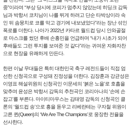
중”이라며 “부상 당시에 코피가 멈추지 않았는데 히딩크 감독
님과 박항서 코치님이 나를 뛰게 하려고 단순 타박상이라 속
인 뒤 솜뭉치로 코를 막고 경기에 내보냈었다”라는 장난 섞인
폭로를 더한다. 나아가 2022년 카타르 월드컵 당시 안와골절
로 마스크를 썼던 후배 손흥민을 언급하며 “내가 시초가 되어
후배들도 그런 투지를 보여준 것 같다”라는 귀여운 자화자찬
으로 현장을 유쾌하게 만든다.
한편 이날 무대들은 특히 대한민국 축구 레전드들이 직접 엄
선한 신청곡으로 구성돼 진정성을 더한다. 김장훈과 강균성은
이영표 해설위원의 신청곡인 이문세의 ‘붉은 노을’로 호흡을
맞추며 윤성은 박항서 감독의 추천곡인 코리아나의 ‘손에 손
잡고’를 부른다. 마이티마우스는 김태영 감독의 신청곡인 클
론의 ‘월드컵 송’으로 흥을 돋우고 리베란테는 구자철 위원이
고른 퀸(Queen)의 ‘We Are The Champions’로 웅장한 전율을
선사한다.