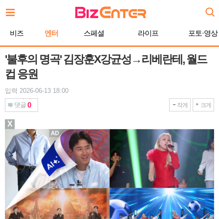
본
문
바
비즈
엔터
스페셜
라이프
포토·영상
로
가
기
'불후의 명곡' 김장훈X강균성→리베란테, 월드
컵 응원
입력 2026-06-13 18:00
0
댓글
작게
크게
X