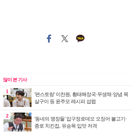
많이 본 기사
1
'편스토랑' 이찬원, 황태해장국·무생채·양념 목
살구이 등 윤주모 레시피 섭렵
2
'동네의 명장들' 압구정로데오 오징어 불고기·
종로 치킨집, 유승목 입맛 저격