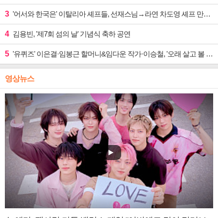
3
'어서와 한국은' 이탈리아 셰프들, 선재스님→라연 차도영 셰프 만난다
4
김용빈, '제7회 섬의 날' 기념식 축하 공연
5
'유퀴즈' 이은결·임봉근 할머니&임다운 작가·이승철, '오래 살고 볼 일' 특집 출격
영상뉴스