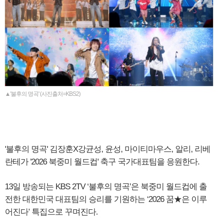
▲'불후의 명곡' (사진출처=KBS2)
'불후의 명곡' 김장훈X강균성, 윤성, 마이티마우스, 알리, 리베
란테가 '2026 북중미 월드컵' 축구 국가대표팀을 응원한다.
13일 방송되는 KBS 2TV ‘불후의 명곡’은 북중미 월드컵에 출
전한 대한민국 대표팀의 승리를 기원하는 ‘2026 꿈★은 이루
어진다’ 특집으로 꾸며진다.