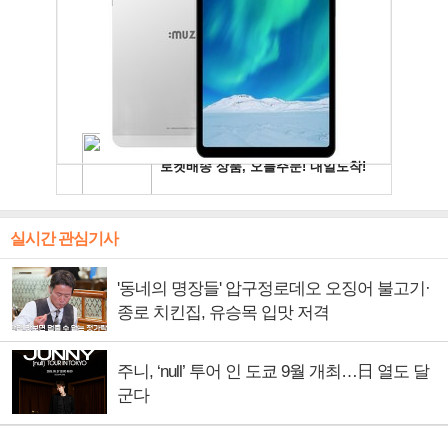
실시간 관심기사
'동네의 명장들' 압구정로데오 오징어 불고기·
종로 치킨집, 유승목 입맛 저격
주니, ‘null’ 투어 인 도쿄 9월 개최…日 열도 달
군다