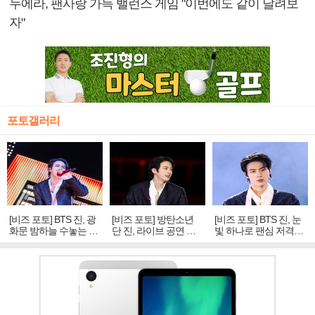
누에라, 팬사랑 가득 밸런스 게임 "이번에도 같이 달려보
자"
포토갤러리
[비즈 포토] BTS 진, 광
[비즈 포토] 방탄소년
[비즈 포토] BTS 진, 눈
화문 밤하늘 수놓는 '비
단 진, 라이브 공연 중
빛 하나로 팬심 저격…
주얼 킹'의 열창
빛나는 독보적 아우라
독보적 카리스마