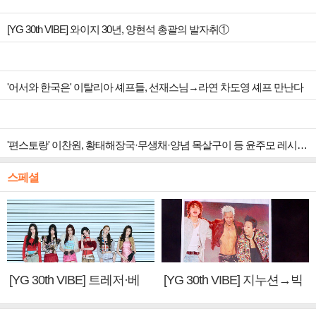
[YG 30th VIBE] 와이지 30년, 양현석 총괄의 발자취①
'어서와 한국은' 이탈리아 셰프들, 선재스님→라연 차도영 셰프 만난다
'편스토랑' 이찬원, 황태해장국·무생채·양념 목살구이 등 윤주모 레시피 섭렵
스페셜
[YG 30th VIBE] 트레저·베
[YG 30th VIBE] 지누션→빅
이비몬스터, YG DNA 계승
뱅·투애니원·블랙핑크, YG