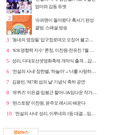
엄마와 감동 듀엣
2
'슈퍼맨이 돌아왔다' 혹서기 편성
결방, 스페셜 방송
3
'동네의 명장들' 압구정로데오 오징어 불고기·종로 치...
4
‘KSI 영향력 지수’ 론칭, 이찬원·전유진 7월 차트 남녀...
5
성리, 다대포선셋영화축제 개막식 출격…감성 라이브 예고
6
'전설의 사내' 장한별, '하늘아'→'너를 사랑하고도' 명...
7
김용빈, '제7회 섬의 날' 기념식 축하 공연
8
'유퀴즈' 이은결·임봉근 할머니&임다운 작가·이승철, '...
9
'편스토랑' 이찬원, 윤주모 레시피 배운다
10
'전설의 사내' 성리, 이루네와 1등 대결…임영웅 '보금...
영상뉴스