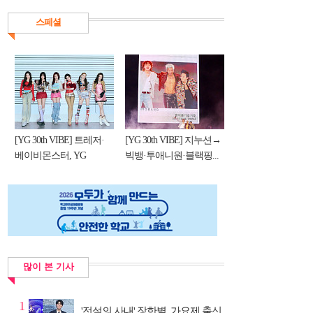
스페셜
[YG 30th VIBE] 트레저·
[YG 30th VIBE] 지누션→
베이비몬스터, YG
빅뱅·투애니원·블랙핑...
DNA...
많이 본 기사
1
'전설의 사내' 장한별, 가요제 출신