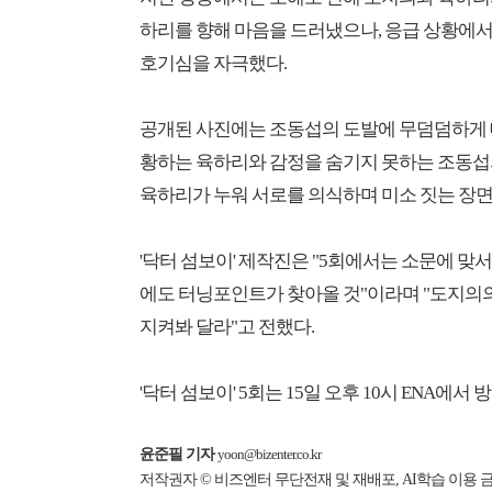
하리를 향해 마음을 드러냈으나, 응급 상황에
호기심을 자극했다.
공개된 사진에는 조동섭의 도발에 무덤덤하게 
황하는 육하리와 감정을 숨기지 못하는 조동섭의
육하리가 누워 서로를 의식하며 미소 짓는 장면
'닥터 섬보이' 제작진은 "5회에서는 소문에 맞
에도 터닝포인트가 찾아올 것"이라며 "도지의
지켜봐 달라"고 전했다.
'닥터 섬보이' 5회는 15일 오후 10시 ENA에
윤준필 기자
yoon@bizenter.co.kr
저작권자 © 비즈엔터 무단전재 및 재배포, AI학습 이용 