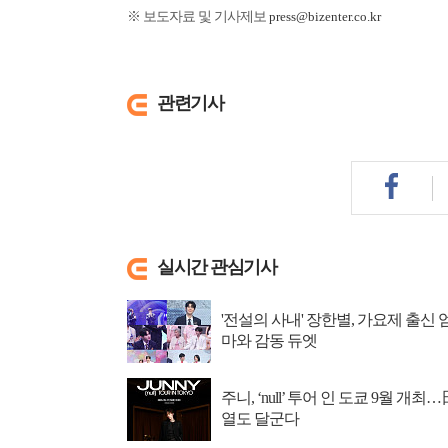
※ 보도자료 및 기사제보
press@bizenter.co.kr
관련기사
실시간 관심기사
'전설의 사내' 장한별, 가요제 출신 
마와 감동 듀엣
주니, ‘null’ 투어 인 도쿄 9월 개최…
열도 달군다