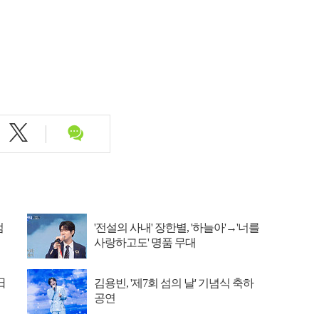
엄
'전설의 사내' 장한별, '하늘아'→'너를
사랑하고도' 명품 무대
日
김용빈, '제7회 섬의 날' 기념식 축하
공연