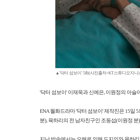
▲'닥터 섬보이' 5화(사진출처=KT스튜디오지니)
'닥터 섬보이' 이재욱과 신예은, 이원정의 아슬
ENA 월화드라마 '닥터 섬보이' 제작진은 15일
분), 육하리의 전 남자친구인 조동섭(이원정 분
지난 방송에서는 오해로 인해 도지의와 육하리