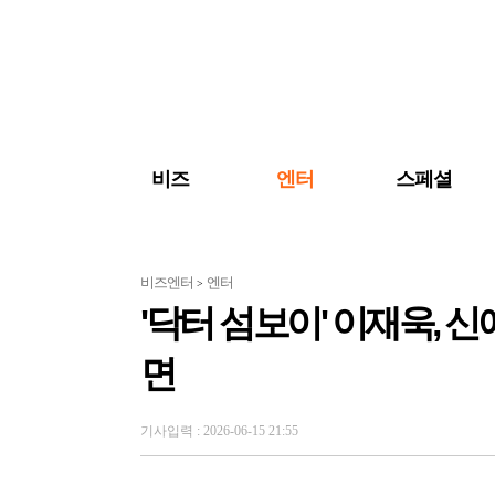
검색 바로가기
주메뉴 바로가기
주요 기사 바로가기
비즈
엔터
스페셜
비즈엔터
엔터
>
'닥터 섬보이' 이재욱, 
면
기사입력 : 2026-06-15 21:55