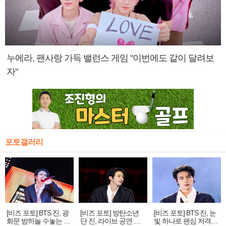
누에라, 팬사랑 가득 밸런스 게임 "이번에도 같이 달려보
자"
포토갤러리
[비즈 포토] BTS 진, 광
[비즈 포토] 방탄소년
[비즈 포토] BTS 진, 눈
화문 밤하늘 수놓는 '비
단 진, 라이브 공연 중
빛 하나로 팬심 저격…