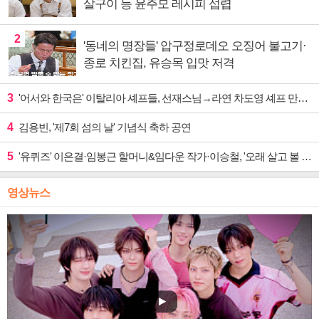
살구이 등 윤주모 레시피 섭렵
2
'동네의 명장들' 압구정로데오 오징어 불고기·
종로 치킨집, 유승목 입맛 저격
3
'어서와 한국은' 이탈리아 셰프들, 선재스님→라연 차도영 셰프 만난다
4
김용빈, '제7회 섬의 날' 기념식 축하 공연
5
'유퀴즈' 이은결·임봉근 할머니&임다운 작가·이승철, '오래 살고 볼 일' 특집 출격
영상뉴스