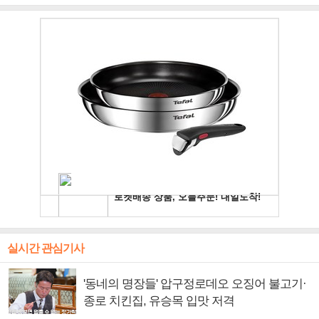
주얼 킹'의 열창
빛나는 독보적 아우라
독보적 카리스마
실시간 관심기사
'동네의 명장들' 압구정로데오 오징어 불고기·
종로 치킨집, 유승목 입맛 저격