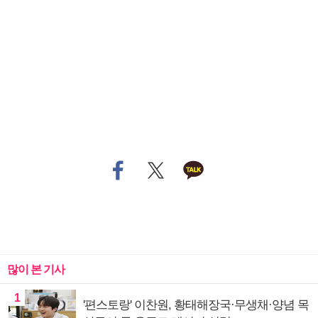
많이 본 기사
1
'편스토랑' 이찬원, 황태해장국·무생채·양념 목