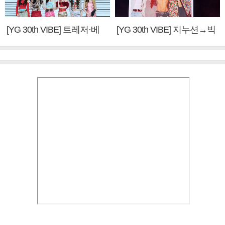
[YG 30th VIBE] 트레저·베
[YG 30th VIBE] 지누션→빅
이비몬스터, YG DNA 계승
뱅·투애니원·블랙핑크, YG
③
만의 문법②