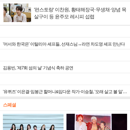
'편스토랑' 이찬원, 황태해장국·무생채·양념 목
살구이 등 윤주모 레시피 섭렵
'어서와 한국은' 이탈리아 셰프들, 선재스님→라연 차도영 셰프 만난다
김용빈, '제7회 섬의 날' 기념식 축하 공연
'유퀴즈' 이은결·임봉근 할머니&임다운 작가·이승철, '오래 살고 볼 일' 특집 출격
스페셜