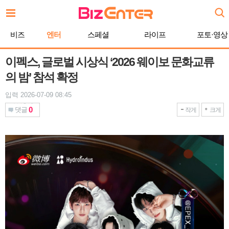
본
문
바
비즈
엔터
스페셜
라이프
포토·영상
로
가
기
이펙스, 글로벌 시상식 ‘2026 웨이보 문화교류
의 밤’ 참석 확정
입력 2026-07-09 08:45
0
댓글
작게
크게