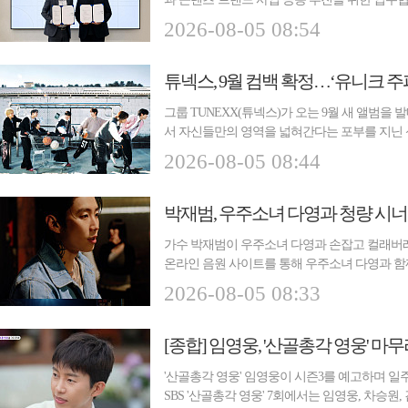
식에는...
2026-08-05 08:54
튜넥스, 9월 컴백 확정…‘유니크 
그룹 TUNEXX(튜넥스)가 오는 9월 새 앨범을
서 자신들만의 영역을 넓혀간다는 포부를 지닌 신
'SET BY...
2026-08-05 08:44
가수 박재범이 우주소녀 다영과 손잡고 컬래버레
온라인 음원 사이트를 통해 우주소녀 다영과 함께한
신곡...
2026-08-05 08:33
[종합] 임영웅, '산골총각 영웅' 마무
'산골총각 영웅' 임영웅이 시즌3를 예고하며 일
SBS '산골총각 영웅' 7회에서는 임영웅, 차승