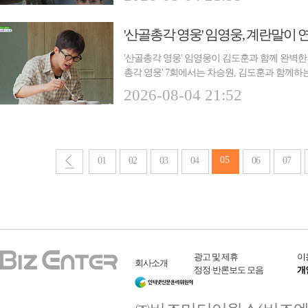
'산골총각 영웅' 임영웅이 김도훈과 함께 완벽한 
총각 영웅' 7회에서는 차승원, 김도훈과 함께하
아...
2026-08-04 21:52
05
01
02
03
04
06
07
광고 및 제휴
이
회사소개
정정·반론보도 모음
개