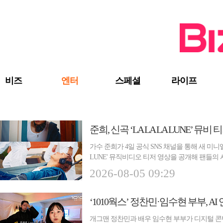
검색 바로가기
주메뉴 바로가기
주요 기사 바로가기
비즈
엔터
스페셜
라이프
준희, 신곡 ‘LA LA LA LUNE’ 
가수 준희가 4일 공식 SNS 채널을 통해 새 미니앨범 
LUNE' 뮤직비디오 티저 영상을 공개해 팬들의
톤으로...
2026-08-05 09:29
개그맨 정찬민과 배우 임수현 부부가 디지털 콘텐츠