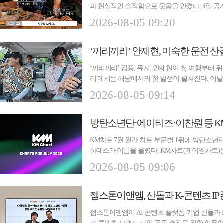
과 현실적인 솔직함으로 웃음을 안겼다. 4일 공
...
2026-08-05 09:20
‘끼리끼리’ 안재현, 미숙한 운전 
‘끼리끼리’ 김풍, 뮤지, 안재현이 첫 여행부터 위기
리'에서는 해남에서의 첫 일정이 펼쳐진다. 이날
발...
2026-08-05 09:14
방탄소년단·에이티즈·이찬원 등 KM
KM차트 7월 월간 차트 부문별 1위에 방탄소년단
하데스가 이름을 올렸다. KM차트(케이엠차트)는
과...
2026-08-05 09:06
젬스톤이앤엠이 AI 콘텐츠 플랫폼 기업 산돌과 K
과 콘텐츠·브랜드 사업 공동 추진을 위한 업무협약