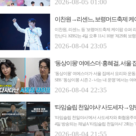
2026-08-05 01:00
이찬원, 리센느 등 '보령머드축제 케이팝 슈퍼 
만난다. KBS2는 4일 오후 11시 10분 '제29회 보령
브)...
2026-08-04 23:05
'동상이몽' 여에스더·홍혜걸, 서울 
'동상이몽' 여에스더가 서울 집에서 요리와 운동
SBS ‘동상이몽 시즌 2 - 너는 내 운명’에서
한다. ...
2026-08-04 22:35
'타임슬립 천일야사' 사도세자→양
'타임슬립 천일야사'에서 사도세자와 화협옹주의
4일 방송되는 채널A '타임슬립 천일야사' 2회는
들...
2026-08-04 21:55