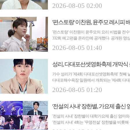
함...
2026-08-05 02:00
'편스토랑' 이찬원, 윤주모 레시피 
'편스토랑' 이찬원이 윤주모의 요리 비법을 전수받는
332회 예고편을 온라인에 공개했다. 공개된 
위해...
2026-08-05 01:40
성리, 다대포선셋영화축제 개막식
가수 성리가 '제4회 다대포선셋영화축제' 첫째 날
다대포해수욕장 일원에서 개최되는 '제4회 다
연...
2026-08-05 01:20
'전설의 사내' 장한별, 가요제 출신
'전설의 사내' 장한별이 대학가요제 출신 엄마와 
'전설의 사내' 4회는 '무명전설' 장한별을 비롯해 
...