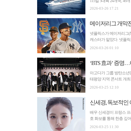
115일 5대륙 24개국, 4
2026-03-26 17:21
넷플릭스가 메이저리그(M
캐스터가 맡았다. 넷플릭스
이언...
2026-03-26 01:10
‘BTS 효과’ 증명
아고다가 그룹 방탄소년단
태평양 지역 콘서트 개최
따르...
2026-03-25 12:10
신세경, 독보적인 
배우 신세경이 프랑스 프리
호 화보를 통해 한층 깊
무...
2026-03-25 11:30