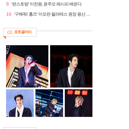
9
'편스토랑' 이찬원, 윤주모 레시피 배운다
10
'구해줘! 홈즈' 이모란 필라테스 원장 용산 아파트 방...
포토갤러리