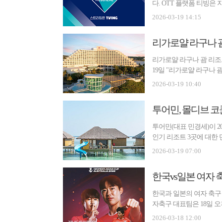
다. OTT 플랫폼 티빙은
다고 19...
2026-03-19 14:15
리가로얄 라구나 괌,
리가로얄 라구나 괌 리조트가 
19일 "리가로얄 라구나 
공...
2026-03-19 10:40
투어민, 몰디브 
투어민(대표 민경세)이 2
인기 리조트 3곳에 대한
의 핵...
2026-03-19 07:00
한국vs일본 여자 
한국과 일본의 여자 축구 
자축구 대표팀은 18일 
을 상...
2026-03-18 12:00