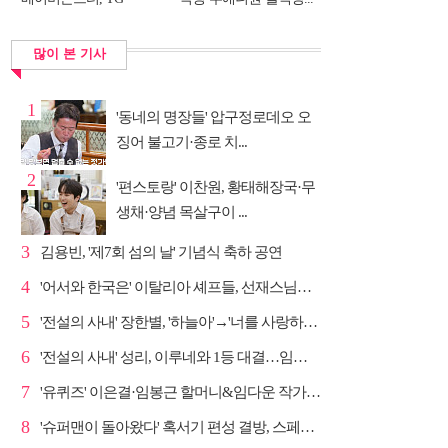
DNA...
많이 본 기사
1
'동네의 명장들' 압구정로데오 오
징어 불고기·종로 치...
2
'편스토랑' 이찬원, 황태해장국·무
생채·양념 목살구이 ...
3
김용빈, '제7회 섬의 날' 기념식 축하 공연
4
'어서와 한국은' 이탈리아 셰프들, 선재스님→라연 차도...
5
'전설의 사내' 장한별, '하늘아'→'너를 사랑하고도' 명...
6
'전설의 사내' 성리, 이루네와 1등 대결…임영웅 '보금...
7
'유퀴즈' 이은결·임봉근 할머니&임다운 작가·이승철, '...
8
'슈퍼맨이 돌아왔다' 혹서기 편성 결방, 스페셜 방송