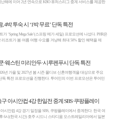
 지난해에 이어 2년 연속으로 KBO 퓨처스리그 중계 서비스를 제공한
 4박 투숙 시 ‘1박 무료’ 단독 특전
‘Spring Mega Sale’(스프링 메가 세일) 프로모션에 나섰다. PHR은
괌 리조트가 봄·여름 여행 수요를 겨냥해 최대 50% 할인 혜택을 제
코쿤·웨스틴 미리안두·시루펜푸시 단독 특전
026년 가을 및 2027년 봄 시즌 몰디브 신혼여행객을 대상으로 주요
 단독 특전 프로모션을 진행한다. 투어민의 이번 프로모션은 투어민
축구 아시안컵 4강 한일전 중계 SBS·쿠팡플레이
아시안컵 4강 경기 일정을 SBS, 쿠팡플레이에서 중계한다. 한국 여
오후 6시(한국 시간) 호주 시드니 스타디움 오스트레일리아에서 일본