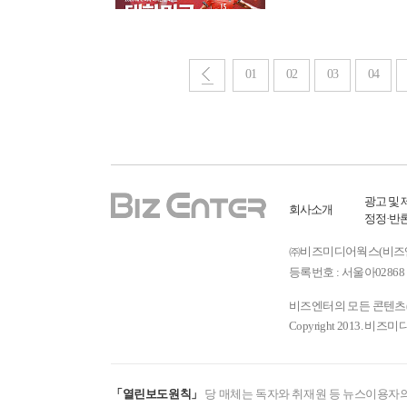
01
02
03
04
광고 및 
회사소개
정정·반
㈜비즈미디어웍스(비즈엔터) ㅣ
등록번호 : 서울아02868 
비즈엔터의 모든 콘텐츠(기
Copyright 2013. 비즈미
「열린보도원칙」
당 매체는 독자와 취재원 등 뉴스이용자의