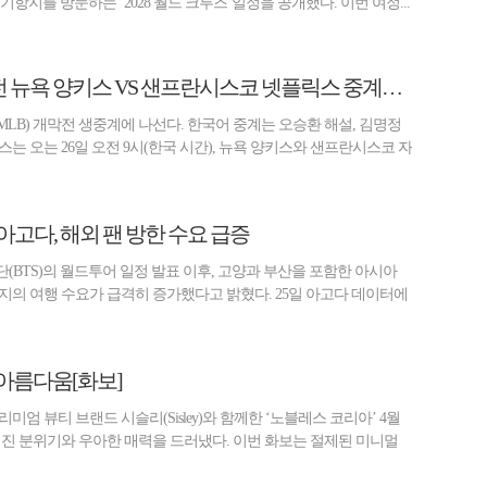
9개 기항지를 방문하는 ‘2028 월드 크루즈’일정을 공개했다. 이번 여정...
메이저리그 개막전 뉴욕 양키스 VS 샌프란시스코 넷플릭스 중계…오승환 해설위원
LB) 개막전 생중계에 나선다. 한국어 중계는 오승환 해설, 김명정
는 오는 26일 오전 9시(한국 시간), 뉴욕 양키스와 샌프란시스코 자
…아고다, 해외 팬 방한 수요 급증
(BTS)의 월드투어 일정 발표 이후, 고양과 부산을 포함한 아시아
지의 여행 수요가 급격히 증가했다고 밝혔다. 25일 아고다 데이터에
아름다움[화보]
미엄 뷰티 브랜드 시슬리(Sisley)와 함께한 ‘노블레스 코리아’ 4월
어진 분위기와 우아한 매력을 드러냈다. 이번 화보는 절제된 미니멀