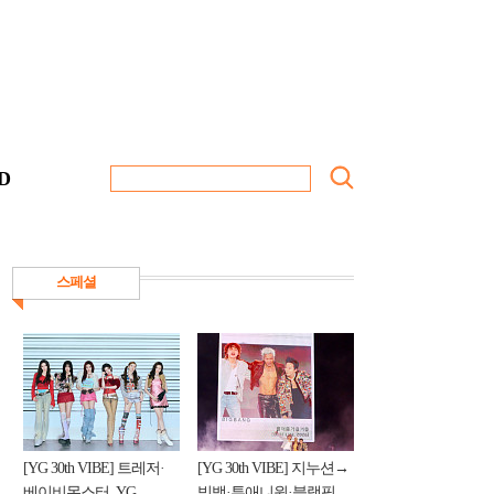
D
스페셜
[YG 30th VIBE] 트레저·
[YG 30th VIBE] 지누션→
베이비몬스터, YG
빅뱅·투애니원·블랙핑...