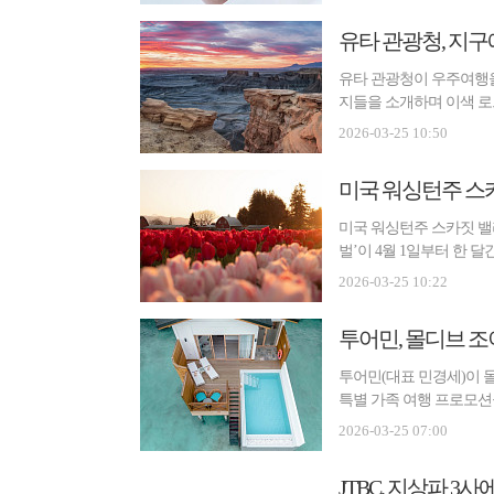
유타 관광청, 지구
유타 관광청이 우주여행을
지들을 소개하며 이색 로
셰일 ...
2026-03-25 10:50
미국 워싱턴주 스
미국 워싱턴주 스카짓 밸리(
벌’이 4월 1일부터 한 
경...
2026-03-25 10:22
투어민, 몰디브 조
투어민(대표 민경세)이 
특별 가족 여행 프로모션
아일...
2026-03-25 07:00
JTBC, 지상파 3