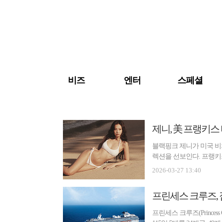
검색 바로가기
주메뉴 바로가기
주요 기사 바로가기
비즈
엔터
스페셜
제니, 美 프랭키
블랙핑크 제니가 미국 
렉션을 선보인다. 프랭키스 비키
Fran...
2026-03-27 13:40
프린세스 크루즈, 
프린세스 크루즈(Prince