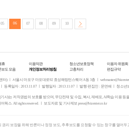
06
05
07
08
09
10
제휴
이용약관
청소년보호정책
이용자 위원회
론보도 모음
개인정보처리방침
고충처리
편집규약
 서울시 마포구 마포대로92 효성해링턴스퀘어 A동 3층 ㅣ webmaster@bizenter.co.kr
ㅣ 등록일자 : 2013.11.07 ㅣ 발행일자 : 2013.11.07 ㅣ 발행·편집인 : 문연배 ㅣ 청
사)는 저작권법의 보호를 받으며, 무단전재 및 수집, 복사, 재배포, AI학습 이용 등
디어웍스. All rights reserved. ㅣ 보도자료 및 기사제보
press@bizenter.co.kr
 권리 보장을 위해 반론이나 정정 보도, 추후보도를 요청할 수 있는 창구를 열어두