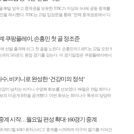
막을 80일 앞두고 중계권을 보유한 JTBC가 지상파 3사에 공동 중계를
을 제시했다. JTBC는 23일 입장문을 통해 "전체 중계권료에서 디
 중계 쿠팡플레이, 손흥민 첫 골 정조준
 선발 출격해 리그 첫 골을 노린다. 손흥민의 LAFC는 22일 오전 9
오스틴과의 5라운드 원정 경기를 갖는다. 이 경기일정은 쿠팡플레이에서
나수, 비키니로 완성한 ‘건강미의 정석’
건강미 넘치는 비키니 수영복 화보를 선보였다. 배럴은 19일 최미나
보의 미공개 B컷을 공개했다. 이번 화보는 최미나수 특유의 당당하
중계 시작…월요일 편성 확대·160경기 중계
2026 메디힐 KBO 퓨처스리그' 중계를 시작하며 야구의 열기를 이어간