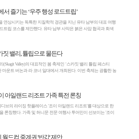
에서 즐기는 ‘우주 행성 로드트립’
 연상시키는 독특한 지질학적 경관을 지닌 유타 남부의 대표 여행
드트립 코스를 제안했다. 유타 남부 사막은 붉은 사암 협곡과 회색
카짓 밸리, 튤립으로 물든다
Skagit Valley)의 대표적인 봄 축제인 ‘스카짓 밸리 튤립 페스티
달간 마운트 버논과 라 코너 일대에서 개최된다. 이번 축제는 광활한 농
이 아일랜드 리조트 가족 특전 론칭
몰디브의 라이징 핫플레이스 '조이 아일랜드 리조트'를 대상으로 한
을 론칭했다. 가족 및 허니문 전문 여행사 투어민이 선보이는 '조이
사에 월드컵 중계권 '반값' 제안