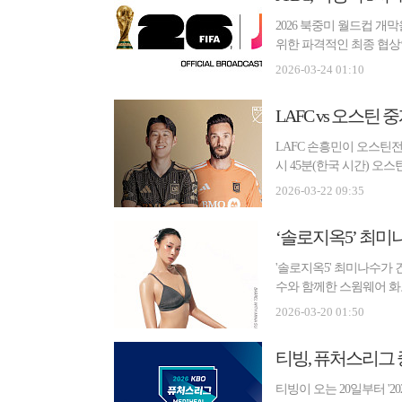
2026 북중미 월드컵 개
위한 파격적인 최종 협상안
지털 ...
2026-03-24 01:10
LAFC vs 오스틴
LAFC 손흥민이 오스틴전에
시 45분(한국 시간) 
중계...
2026-03-22 09:35
‘솔로지옥5’ 최미
'솔로지옥5' 최미나수가 
수와 함께한 스윔웨어 화
고 건...
2026-03-20 01:50
티빙, 퓨처스리그 
티빙이 오는 20일부터 '