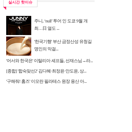
실시간 핫이슈
주니, ‘null’ 투어 인 도쿄 9월 개
최…日 열도 ...
'한국기행' 부산 금정산성 유청길
명인의 막걸...
'어서와 한국은' 이탈리아 셰프들, 선재스님→라...
[종합] '합숙맞선2' 김다혜·최정윤·안도윤, 상...
'구해줘! 홈즈' 이모란 필라테스 원장 용산 아...