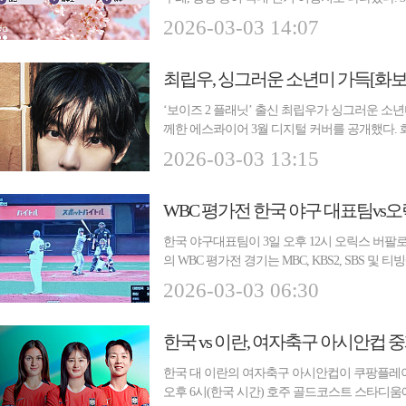
부...
2026-03-03 14:07
최립우, 싱그러운 소년미 가득[화보
‘보이즈 2 플래닛’ 출신 최립우가 싱그러운 소
께한 에스콰이어 3월 디지털 커버를 공개했다. 
로잡...
2026-03-03 13:15
WBC 평가전 한국 야구 대표팀vs오
한국 야구대표팀이 3일 오후 12시 오릭스 버팔로
의 WBC 평가전 경기는 MBC, KBS2, SBS 및
타이거...
2026-03-03 06:30
한국 vs 이란, 여자축구 아시안컵
한국 대 이란의 여자축구 아시안컵이 쿠팡플레이
오후 6시(한국 시간) 호주 골드코스트 스타디움