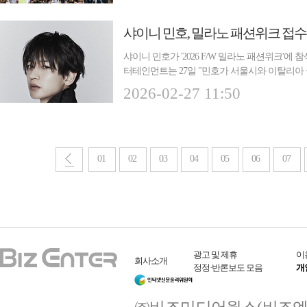
샤이니 민호, 밀라노 패션위크 접수…
샤이니 민호가 '2026 F/W 밀라노 패션위크'에
터테인먼트는 27일 "민호가 서울시와 이탈리아
일환인 ...
2026-02-27 11:50
01
02
03
04
05
06
07
광고 및 제휴
이
회사소개
정정·반론보도 모음
개