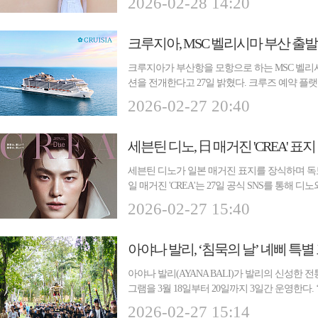
2026-02-28 14:20
크루지아, MSC 벨리시마 부산 출
크루지아가 부산항을 모항으로 하는 MSC 벨리
션을 전개한다고 27일 밝혔다. 크루즈 예약 플랫폼
는 MSC...
2026-02-27 20:40
세븐틴 디노, 日 매거진 'CREA'
세븐틴 디노가 일본 매거진 표지를 장식하며 독
일 매거진 'CREA'는 27일 공식 SNS를 통해 
판 ...
2026-02-27 15:40
아야나 발리, ‘침묵의 날’ 녜삐 특
아야나 발리(AYANA BALI)가 발리의 신성한 전통
그램을 3월 18일부터 20일까지 3일간 운영한다. 
기...
2026-02-27 15:14