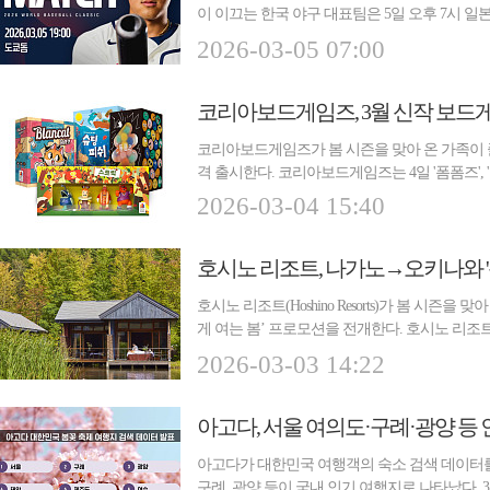
이 이끄는 한국 야구 대표팀은 5일 오후 7시 일본
1차전...
2026-03-05 07:00
코리아보드게임즈, 3월 신작 보드게
코리아보드게임즈가 봄 시즌을 맞아 온 가족이 즐
격 출시한다. 코리아보드게임즈는 4일 '폼폼즈', '블랭
2026-03-04 15:40
호시노 리조트, 나가노→오키나와 '
호시노 리조트(Hoshino Resorts)가 봄 시즌
게 여는 봄’ 프로모션을 전개한다. 호시노 리조
지...
2026-03-03 14:22
아고다, 서울 여의도·구례·광양 등 
아고다가 대한민국 여행객의 숙소 검색 데이터를
구례, 광양 등이 국내 인기 여행지로 나타났다. 