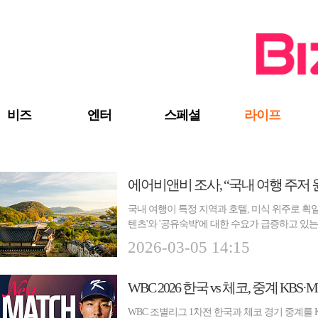
검색 바로가기
주메뉴 바로가기
주요 기사 바로가기
비즈
엔터
스페셜
라이프
에어비앤비 조사, “국내 여행 주저 
국내 여행이 특정 지역과 호텔, 미식 위주로 획
텐츠'와 '공유숙박'에 대한 수요가 급증하고 
문...
2026-03-05 14:15
WBC 2026 한국 vs 체코, 중계 KB
WBC 조별리그 1차전 한국과 체코 경기 중계를 KB