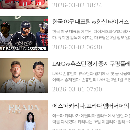
(AFC) 여...
2026-03-02 18:24
한국 야구 대표팀이 한신 타이거즈와 WBC 평가전을
다. 류지현 감독이 이끄는 대표팀은 2일 정오 
한신 타...
2026-03-02 06:30
LAFC vs 휴스턴 경기 중계 쿠팡플
LAFC 손흥민이 휴스턴과 경기에서 첫 골 사냥에
이에서 중계된다. 손흥민의 LAFC는 3월 1일 오
대로 20...
2026-03-01 07:00
에스파 카리나, 프라다 앰버서더의
에스파 카리나가 이탈리아 밀라노에서 열린 패
력을 과시했다. 카리나는 26일 이탈리아 밀라노에서
여성복 패...