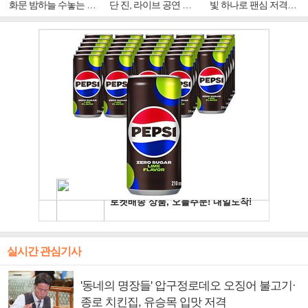
화문 밤하늘 수놓는 '비
단 진, 라이브 공연 중
빛 하나로 팬심 저격…
주얼 킹'의 열창
빛나는 독보적 아우라
독보적 카리스마
실시간 관심기사
'동네의 명장들' 압구정로데오 오징어 불고기·
종로 치킨집, 유승목 입맛 저격