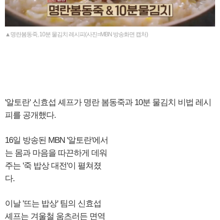
▲명란봄동죽, 10분 물김치 레시피(사진=MBN 방송화면 캡처)
'알토란' 신효섭 셰프가 명란 봄동죽과 10분 물김치 비법 레시
피를 공개했다.
16일 방송된 MBN '알토란'에서
는 몸과 마음을 따끈하게 데워
주는 '죽 밥상 대전'이 펼쳐졌
다.
이날 '뜨는 밥상' 팀의 신효섭
셰프는 겨울철 움츠러든 면역