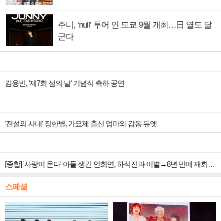
주니, ‘null’ 투어 인 도쿄 9월 개최…日 열도 달
군다
김용빈, '제7회 섬의 날' 기념식 축하 공연
'전설의 사내' 장한별, 가요제 출신 엄마와 감동 듀엣
[종합] '사랑이 온다' 아들 생긴 안희연, 하석진과 이별→8년 만에 재회…5회 박유나 상견례 예고
스페셜