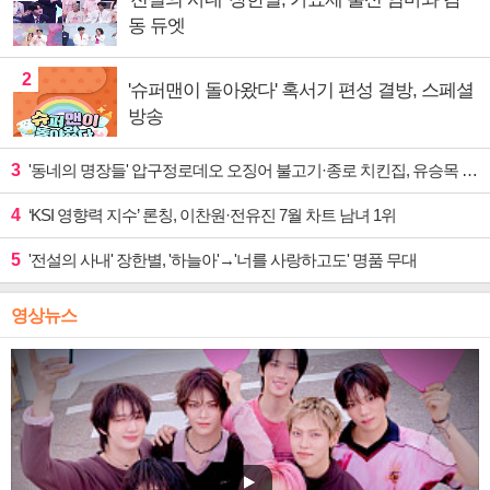
동 듀엣
2
'슈퍼맨이 돌아왔다' 혹서기 편성 결방, 스페셜
방송
3
'동네의 명장들' 압구정로데오 오징어 불고기·종로 치킨집, 유승목 입맛 저격
4
‘KSI 영향력 지수’ 론칭, 이찬원·전유진 7월 차트 남녀 1위
5
'전설의 사내' 장한별, '하늘아'→'너를 사랑하고도' 명품 무대
영상뉴스