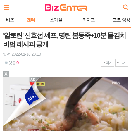
본
문
바
비즈
엔터
스페셜
라이프
포토·영상
로
가
기
'알토란' 신효섭 셰프, 명란 봄동죽+10분 물김치
비법 레시피 공개
입력 2022-01-16 23:10
0
댓글
작게
크게
X