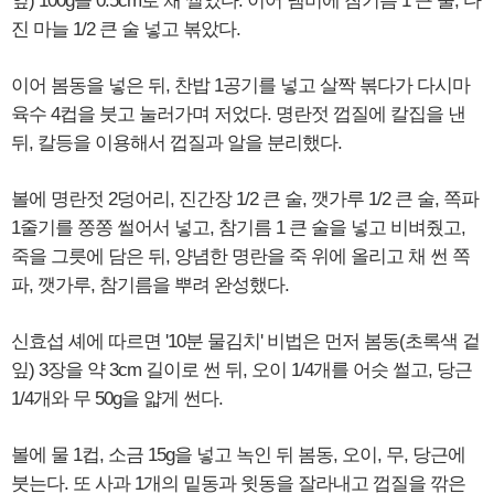
잎) 100g을 0.5cm로 채 썰었다. 이어 냄비에 참기름 1 큰 술, 다
진 마늘 1/2 큰 술 넣고 볶았다.
이어 봄동을 넣은 뒤, 찬밥 1공기를 넣고 살짝 볶다가 다시마
육수 4컵을 붓고 눌러가며 저었다. 명란젓 껍질에 칼집을 낸
뒤, 칼등을 이용해서 껍질과 알을 분리했다.
볼에 명란젓 2덩어리, 진간장 1/2 큰 술, 깻가루 1/2 큰 술, 쪽파
1줄기를 쫑쫑 썰어서 넣고, 참기름 1 큰 술을 넣고 비벼줬고,
죽을 그릇에 담은 뒤, 양념한 명란을 죽 위에 올리고 채 썬 쪽
파, 깻가루, 참기름을 뿌려 완성했다.
신효섭 셰에 따르면 '10분 물김치' 비법은 먼저 봄동(초록색 겉
잎) 3장을 약 3cm 길이로 썬 뒤, 오이 1/4개를 어슷 썰고, 당근
1/4개와 무 50g을 얇게 썬다.
볼에 물 1컵, 소금 15g을 넣고 녹인 뒤 봄동, 오이, 무, 당근에
붓는다. 또 사과 1개의 밑동과 윗동을 잘라내고 껍질을 깎은