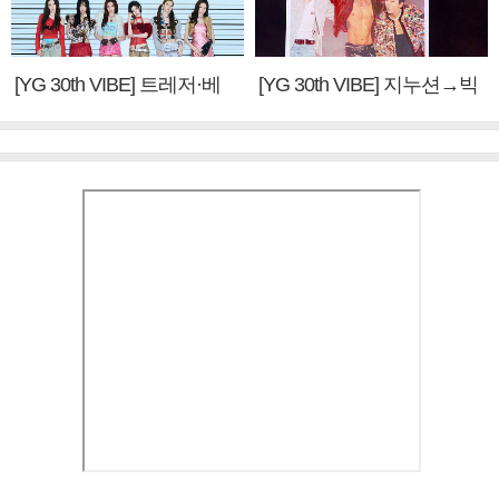
[YG 30th VIBE] 트레저·베
[YG 30th VIBE] 지누션→빅
이비몬스터, YG DNA 계승
뱅·투애니원·블랙핑크, YG
③
만의 문법②