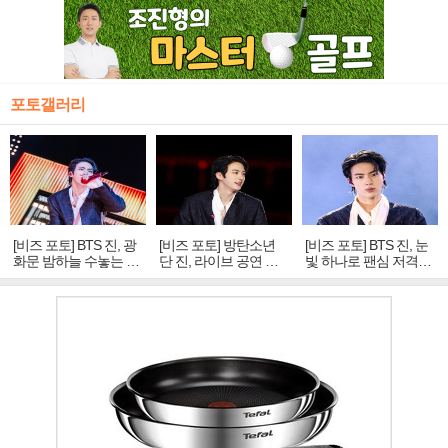
포토갤러리
[비즈 포토] BTS 진, 광
[비즈 포토] 방탄소년
[비즈 포토] BTS 진, 눈
화문 밤하늘 수놓는 '비
단 진, 라이브 공연 중
빛 하나로 팬심 저격…
주얼 킹'의 열창
빛나는 독보적 아우라
독보적 카리스마