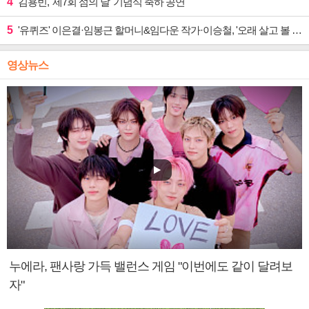
4
김용빈, '제7회 섬의 날' 기념식 축하 공연
5
'유퀴즈' 이은결·임봉근 할머니&임다운 작가·이승철, '오래 살고 볼 일' 특집 출격
영상뉴스
누에라, 팬사랑 가득 밸런스 게임 "이번에도 같이 달려보
자"