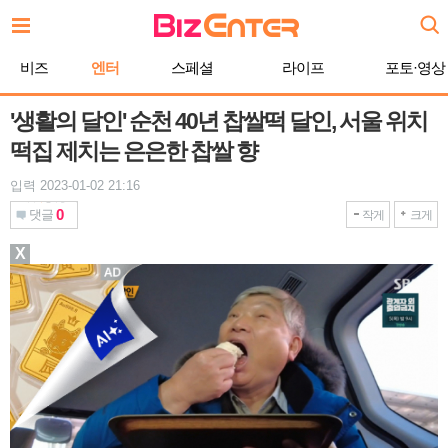
본
문
바
비즈
엔터
스페셜
라이프
포토·영상
로
가
기
'생활의 달인' 순천 40년 찹쌀떡 달인, 서울 위치
떡집 제치는 은은한 찹쌀 향
입력 2023-01-02 21:16
0
댓글
작게
크게
X