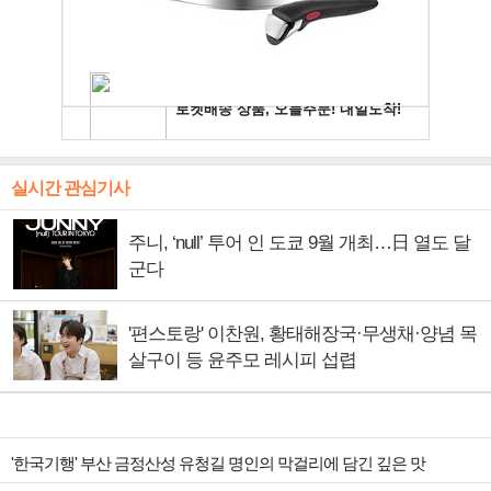
실시간 관심기사
주니, ‘null’ 투어 인 도쿄 9월 개최…日 열도 달
군다
'편스토랑' 이찬원, 황태해장국·무생채·양념 목
살구이 등 윤주모 레시피 섭렵
'한국기행' 부산 금정산성 유청길 명인의 막걸리에 담긴 깊은 맛