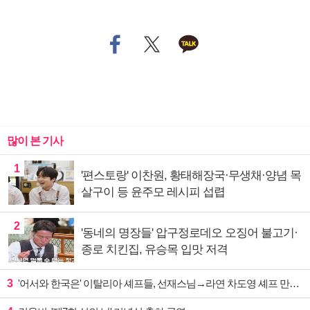
많이 본 기사
1
'편스토랑' 이찬원, 황태해장국·무생채·양념 목
살구이 등 윤주모 레시피 섭렵
2
'동네의 명장들' 압구정로데오 오징어 불고기·
종로 치킨집, 유승목 입맛 저격
3
'어서와 한국은' 이탈리아 셰프들, 선재스님→라연 차도영 셰프 만난다