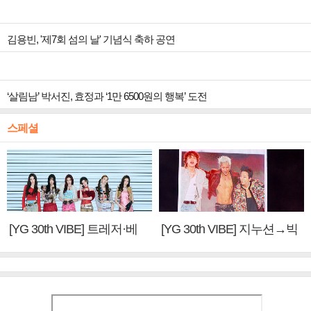
김용빈, '제7회 섬의 날' 기념식 축하 공연
‘살림남’ 박서진, 효정과 ‘1만 6500원의 행복’ 도전
스페셜
[YG 30th VIBE] 트레저·베
[YG 30th VIBE] 지누션→빅
이비몬스터, YG DNA 계승
뱅·투애니원·블랙핑크, YG
③
만의 문법②