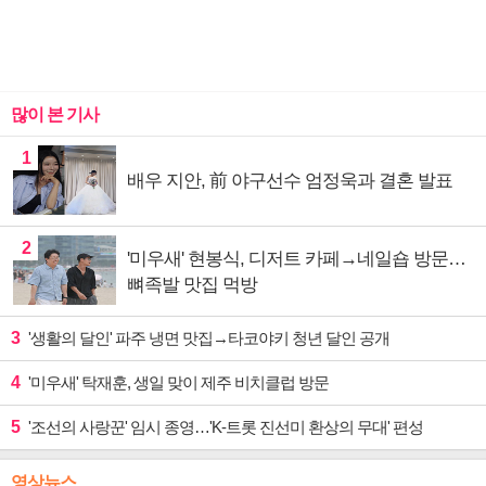
많이 본 기사
1
배우 지안, 前 야구선수 엄정욱과 결혼 발표
2
'미우새' 현봉식, 디저트 카페→네일숍 방문…
뼈족발 맛집 먹방
3
'생활의 달인' 파주 냉면 맛집→타코야키 청년 달인 공개
4
'미우새' 탁재훈, 생일 맞이 제주 비치클럽 방문
5
'조선의 사랑꾼' 임시 종영…'K-트롯 진선미 환상의 무대' 편성
영상뉴스