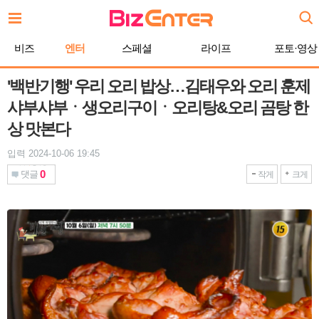
본
문
바
비즈
엔터
스페셜
라이프
포토·영상
로
가
기
'백반기행' 우리 오리 밥상…김태우와 오리 훈제
샤부샤부ㆍ생오리구이ㆍ오리탕&오리 곰탕 한
상 맛본다
입력 2024-10-06 19:45
0
댓글
작게
크게