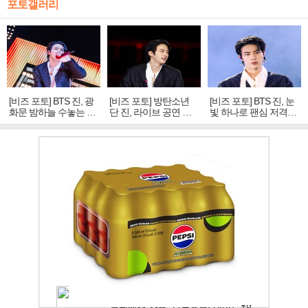
포토갤러리
[비즈 포토] BTS 진, 광
[비즈 포토] 방탄소년
[비즈 포토] BTS 진, 눈
화문 밤하늘 수놓는 '비
단 진, 라이브 공연 중
빛 하나로 팬심 저격…
주얼 킹'의 열창
빛나는 독보적 아우라
독보적 카리스마