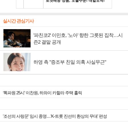
실시간 관심기사
'파친코2' 이민호, '노아' 향한 그릇된 집착…시
즌2 결말 공개
하영 측 "증조부 친일 의혹 사실무근"
‘톡파원 25시’ 이찬원, 하와이 카할라 주택 홀릭
'조선의 사랑꾼' 임시 종영…'K-트롯 진선미 환상의 무대' 편성