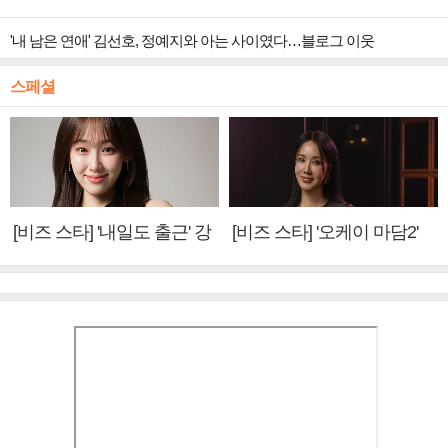
'내 남은 연애' 김선호, 정예지와 아는 사이였다…블로그 이웃
스페셜
[비즈 스타] '내일도 출근' 강
[비즈 스타] '오케이 마담2'
미나 "아이오아이 불화설?
엄정화 "6년 만의 속편 제
사실 아냐"(인터뷰)
작, 하늘의 뜻"(인터뷰)