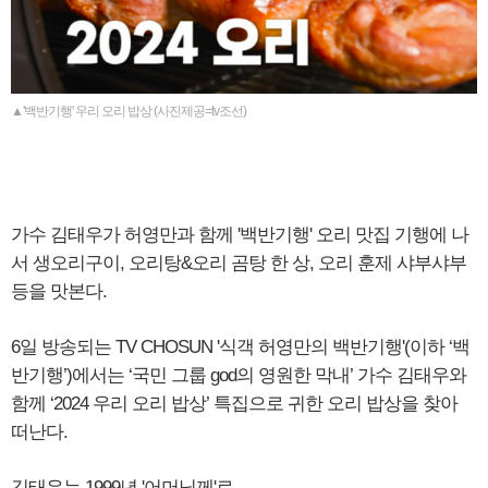
▲'백반기행' 우리 오리 밥상 (사진제공=tv조선)
가수 김태우가 허영만과 함께 '백반기행' 오리 맛집 기행에 나
서 생오리구이, 오리탕&오리 곰탕 한 상, 오리 훈제 샤부샤부
등을 맛본다.
6일 방송되는 TV CHOSUN '식객 허영만의 백반기행'(이하 ‘백
반기행’)에서는 ‘국민 그룹 god의 영원한 막내’ 가수 김태우와
함께 ‘2024 우리 오리 밥상’ 특집으로 귀한 오리 밥상을 찾아
떠난다.
김태우는 1999년 '어머님께'로