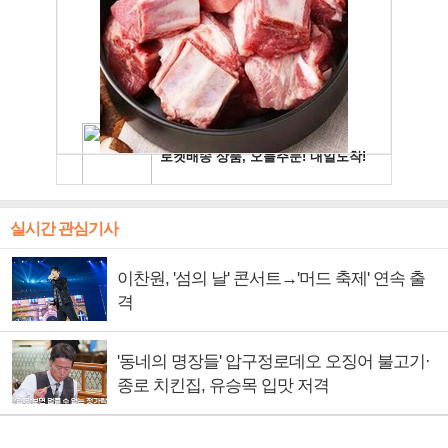
실시간 관심기사
이찬원, '섬의 날' 콘서트→'머드 축제' 연속 출
격
'동네의 명장들' 압구정로데오 오징어 불고기·
종로 치킨집, 유승목 입맛 저격