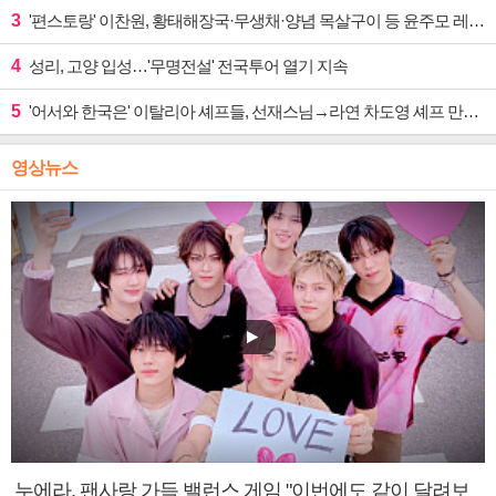
3
'편스토랑' 이찬원, 황태해장국·무생채·양념 목살구이 등 윤주모 레시피 섭렵
4
성리, 고양 입성…'무명전설' 전국투어 열기 지속
5
'어서와 한국은' 이탈리아 셰프들, 선재스님→라연 차도영 셰프 만난다
영상뉴스
누에라, 팬사랑 가득 밸런스 게임 "이번에도 같이 달려보