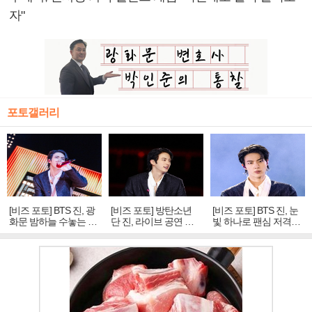
자"
포토갤러리
[비즈 포토] BTS 진, 광
[비즈 포토] 방탄소년
[비즈 포토] BTS 진, 눈
화문 밤하늘 수놓는 '비
단 진, 라이브 공연 중
빛 하나로 팬심 저격…
주얼 킹'의 열창
빛나는 독보적 아우라
독보적 카리스마