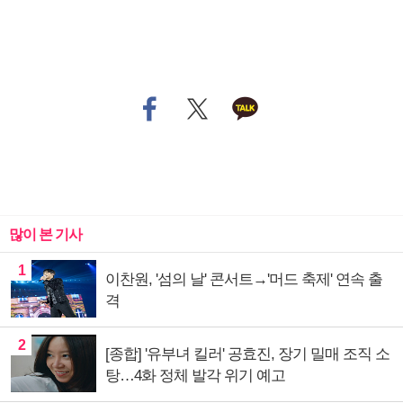
많이 본 기사
1
이찬원, '섬의 날' 콘서트→'머드 축제' 연속 출
격
2
[종합] '유부녀 킬러' 공효진, 장기 밀매 조직 소
탕…4화 정체 발각 위기 예고