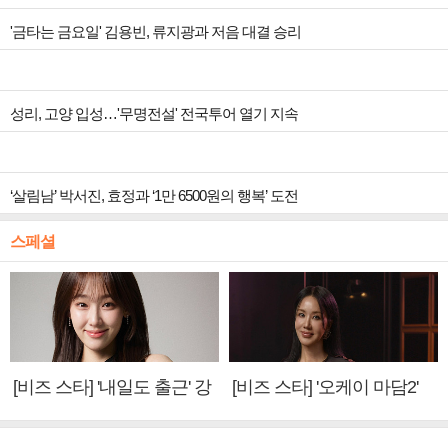
'금타는 금요일' 김용빈, 류지광과 저음 대결 승리
성리, 고양 입성…'무명전설' 전국투어 열기 지속
‘살림남’ 박서진, 효정과 ‘1만 6500원의 행복’ 도전
스페셜
[비즈 스타] '내일도 출근' 강
[비즈 스타] '오케이 마담2'
미나 "아이오아이 불화설?
엄정화 "6년 만의 속편 제
사실 아냐"(인터뷰)
작, 하늘의 뜻"(인터뷰)