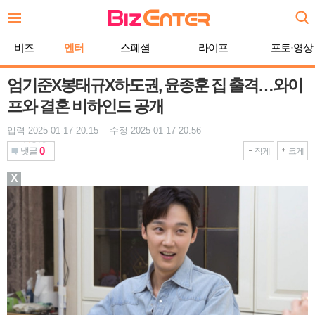
본
문
바
비즈
엔터
스페셜
라이프
포토·영상
로
가
기
엄기준X봉태규X하도권, 윤종훈 집 출격…와이
프와 결혼 비하인드 공개
입력 2025-01-17 20:15 수정 2025-01-17 20:56
0
댓글
작게
크게
X