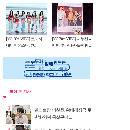
[YG 30th VIBE] 트레저·
[YG 30th VIBE] 지누션→
베이비몬스터, YG
빅뱅·투애니원·블랙핑...
DNA...
많이 본 기사
1
'편스토랑' 이찬원, 황태해장국·무
생채·양념 목살구이 ...
2