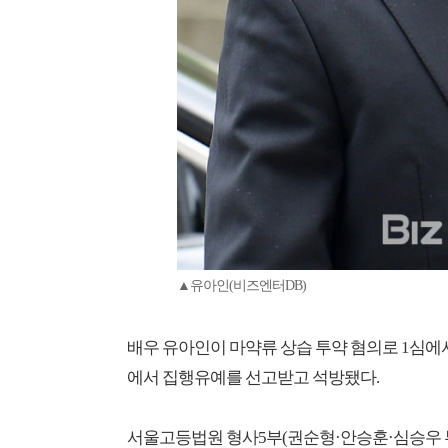
▲유아인(비즈엔터DB)
배우 유아인이 마약류 상습 투약 혐의로 1심에
에서 집행유예를 선고받고 석방됐다.
서울고등법원 형사5부(권순형·안승훈·심승우 부