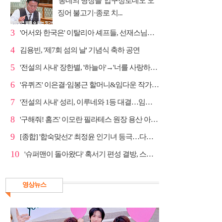
'동네의 명장들' 압구정로데오 오
징어 불고기·종로 치...
3
'어서와 한국은' 이탈리아 셰프들, 선재스님→라연 차도...
4
김용빈, '제7회 섬의 날' 기념식 축하 공연
5
'전설의 사내' 장한별, '하늘아'→'너를 사랑하고도' 명...
6
'유퀴즈' 이은결·임봉근 할머니&임다운 작가·이승철, '...
7
'전설의 사내' 성리, 이루네와 1등 대결…임영웅 '보금...
8
'구해줘! 홈즈' 이모란 필라테스 원장 용산 아파트 방...
9
[종합] '합숙맞선2' 최정윤 인기녀 등극…다음주 마지막...
10
'슈퍼맨이 돌아왔다' 혹서기 편성 결방, 스페셜 방송
영상뉴스