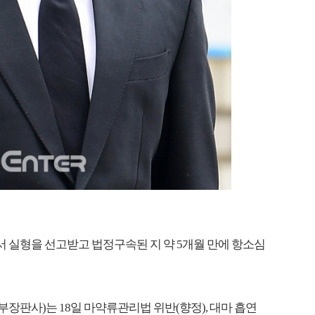
서 실형을 선고받고 법정구속된 지 약 5개월 만에 항소심
장판사)는 18일 마약류관리법 위반(향정), 대마 흡연