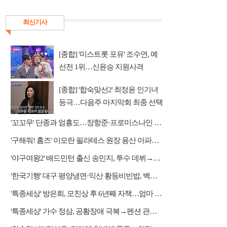
최신기사
[종합] '미스트롯 포유' 조수연, 예
선전 1위…신윤승 지원사격
[종합] '합숙맞선2' 최정윤 인기녀
등극…다음주 마지막회 최종 선택
예고
'꼬꼬무' 단종과 엄흥도…장항준·프로미스나인 이채영·적재 게스트 출연
'구해줘! 홈즈' 이모란 필라테스 원장 용산 아파트 방문…냄비뚜껑 운동법 소개
'야구여왕2' 배드민턴 출신 송민지, 투수 데뷔→장수영 반등 예고
'한국기행' 대구 평양냉면·익산 황등비빈밥, 백년 식당의 대물림 맛
'특종세상' 방은희, 모친상 후 6년째 자책…엄마 향한 그리움 근황
'특종세상' 가수 정삼, 공황장애 극복→펜션 관리자 근황