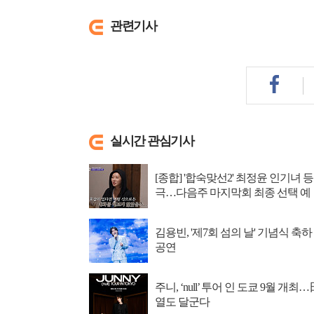
관련기사
실시간 관심기사
[종합] '합숙맞선2' 최정윤 인기녀 등
극…다음주 마지막회 최종 선택 예
고
김용빈, '제7회 섬의 날' 기념식 축하
공연
주니, ‘null’ 투어 인 도쿄 9월 개최…
열도 달군다