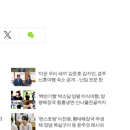
'미운 우리 새끼' 김준호·김지민, 경주
신혼여행 숙소 공개…난임 전문 한
의원 방문
'백반기행' 박소담 양평 미식여행, 양
평해장국·함흥냉면·산나물전골까지
日
'편스토랑' 이찬원, 황태해장국·무생
채·양념 목살구이 등 윤주모 레시피