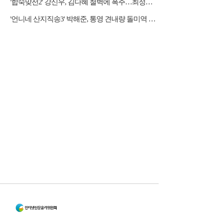
'합숙맞선2' 강신우, 김다혜 철벽에 폭주…최정윤 두고 이인권·권예찬·문성모 경쟁
'언니네 산지직송3' 박해준, 통영 견내량 돌미역 조업 합류…루지 체험