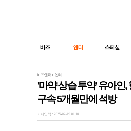
검색 바로가기
주메뉴 바로가기
주요 기사 바로가기
비즈
엔터
스페셜
비즈엔터
엔터
>
'마약 상습 투약' 유아
구속 5개월만에 석방
기사입력 : 2025-02-19 01:10