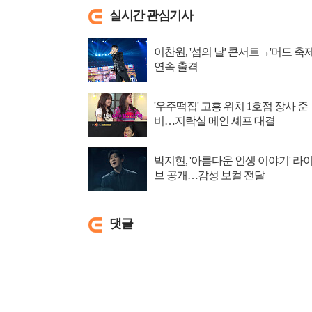
실시간 관심기사
이찬원, '섬의 날' 콘서트→'머드 축제
연속 출격
'우주떡집' 고흥 위치 1호점 장사 준
비…지락실 메인 셰프 대결
박지현, '아름다운 인생 이야기' 라
브 공개…감성 보컬 전달
댓글