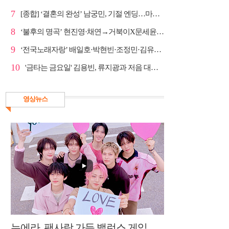
7
[종합] ‘결혼의 완성’ 남궁민, 기절 엔딩…마지막회 예...
8
‘불후의 명곡’ 현진영·채연→거북이X문세윤, 레전드 배틀
9
‘전국노래자랑’ 배일호·박현빈·조정민·김유라·미스김, ...
10
'금타는 금요일' 김용빈, 류지광과 저음 대결 승리
영상뉴스
누에라, 팬사랑 가득 밸런스 게임