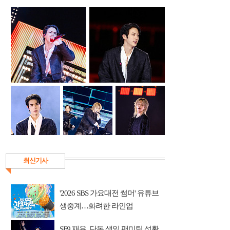
최신기사
'2026 SBS 가요대전 썸머' 유튜브
생중계…화려한 라인업
SF9 재윤, 단독 생일 팬미팅 성황