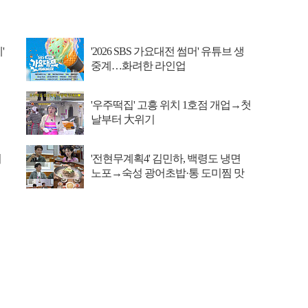
'
'2026 SBS 가요대전 썸머' 유튜브 생
중계…화려한 라인업
'우주떡집' 고흥 위치 1호점 개업→첫
날부터 大위기
이
'전현무계획4' 김민하, 백령도 냉면
노포→숙성 광어초밥·통 도미찜 맛
집 탐방