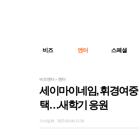
검색 바로가기
주메뉴 바로가기
주요 기사 바로가기
비즈
엔터
스페셜
비즈엔터
엔터
>
세이마이네임, 휘경여
택…새학기 응원
기사입력 : 2025-03-04 15:54