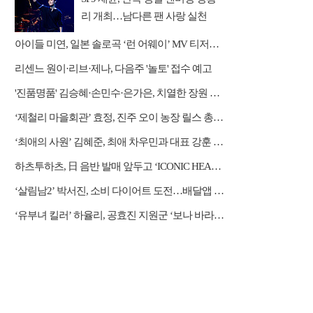
리 개최…남다른 팬 사랑 실천
아이들 미연, 일본 솔로곡 ‘런 어웨이’ MV 티저…청량 매력 폭발
리센느 원이·리브·제나, 다음주 '놀토' 접수 예고
'진품명품' 김승혜·손민수·은가은, 치열한 장원 경쟁
‘제철리 마을회관’ 효정, 진주 오이 농장 릴스 총감독…송가인, 인지도 굴욕
‘최애의 사원’ 김혜준, 최애 차우민과 대표 강훈 사이 제대로 엮였다
하츠투하츠, 日 음반 발매 앞두고 ‘ICONIC HEART’ 음원 선공개
‘살림남2’ 박서진, 소비 다이어트 도전…배달앱 삭제 엔딩
‘유부녀 킬러’ 하율리, 공효진 지원군 ‘보나 바라기’ 등극