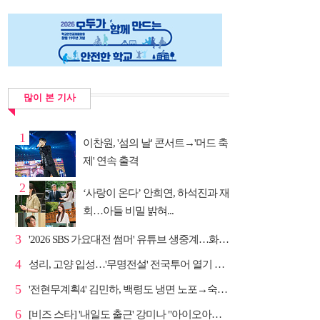
많이 본 기사
1
이찬원, '섬의 날' 콘서트→'머드 축
제' 연속 출격
2
‘사랑이 온다’ 안희연, 하석진과 재
회…아들 비밀 밝혀...
3
'2026 SBS 가요대전 썸머' 유튜브 생중계…화려한 라인업
4
성리, 고양 입성…'무명전설' 전국투어 열기 지속
5
'전현무계획4' 김민하, 백령도 냉면 노포→숙성 광어초...
6
[비즈 스타] '내일도 출근' 강미나 "아이오아이 불화설...