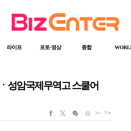
라이프
포토·영상
종합
WORL
중ㆍ성암국제무역고 스쿨어