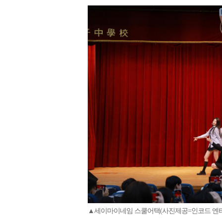
▲세이마이네임 스쿨어택(사진제공=인코드 엔