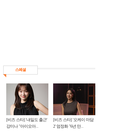
스페셜
[비즈 스타] '내일도 출근'
[비즈 스타] '오케이 마담
강미나 "아이오아...
2' 엄정화 "6년 만...