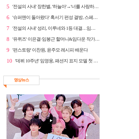
5
'전설의 사내' 장한별, '하늘아'→'너를 사랑하고도' 명...
6
'슈퍼맨이 돌아왔다' 혹서기 편성 결방, 스페셜 방송
7
'전설의 사내' 성리, 이루네와 1등 대결…임영웅 '보금...
8
'유퀴즈' 이은결·임봉근 할머니&임다운 작가·이승철, '...
9
'편스토랑' 이찬원, 윤주모 레시피 배운다
10
'데뷔 10주년' 임영웅, 패션지 표지 모델 첫 도전
영상뉴스