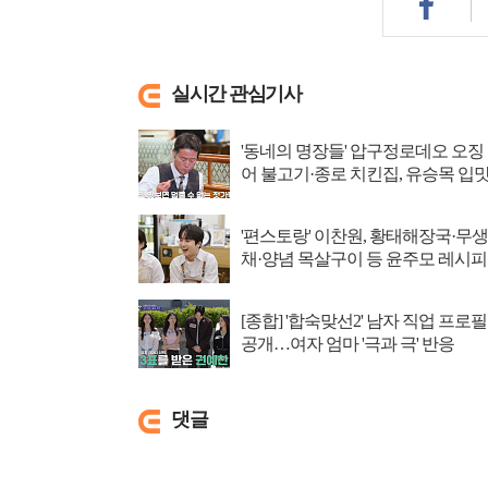
실시간 관심기사
'동네의 명장들' 압구정로데오 오징
어 불고기·종로 치킨집, 유승목 입
저격
'편스토랑' 이찬원, 황태해장국·무생
채·양념 목살구이 등 윤주모 레시피
섭렵
[종합] '합숙맞선2' 남자 직업 프로필
공개…여자 엄마 '극과 극' 반응
댓글