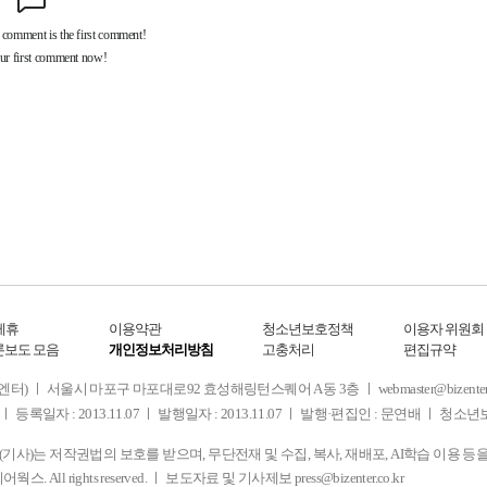
제휴
이용약관
청소년보호정책
이용자 위원회
론보도 모음
개인정보처리방침
고충처리
편집규약
 서울시 마포구 마포대로92 효성해링턴스퀘어 A동 3층 ㅣ webmaster@bizenter.co.kr
ㅣ 등록일자 : 2013.11.07 ㅣ 발행일자 : 2013.11.07 ㅣ 발행·편집인 : 문연배 ㅣ 청
사)는 저작권법의 보호를 받으며, 무단전재 및 수집, 복사, 재배포, AI학습 이용 등
디어웍스. All rights reserved. ㅣ 보도자료 및 기사제보
press@bizenter.co.kr