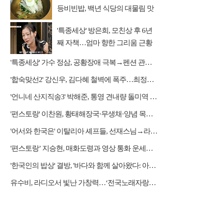
등비빈밥, 백년 식당의 대물림 맛
'특종세상' 방은희, 모친상 후 6년
째 자책…엄마 향한 그리움 근황
'특종세상' 가수 정삼, 공황장애 극복→펜션 관리자 근황
'합숙맞선2' 강신우, 김다혜 철벽에 폭주…최정윤 두고 이인권·권예찬·문성모 경쟁
'언니네 산지직송3' 박해준, 통영 견내량 돌미역 조업 합류…루지 체험
'편스토랑' 이찬원, 황태해장국·무생채·양념 목살구이 등 윤주모 레시피 섭렵
'어서와 한국은' 이탈리아 셰프들, 선재스님→라연 차도영 셰프 만난다
'편스토랑’ 지승현, 매화도령과 영상 통화 운세…영탁 "결혼 운 있나요?" 기대
'한국인의 밥상' 결방, '바다와 함께 살아왔다: 아지매' 편성
유수비, 라디오서 빛난 가창력…‘전국노래자랑’ 최우수상 비하인드 공개