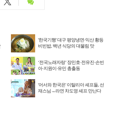
'한국기행' 대구 평양냉면·익산 황등
맛
비빈밥, 백년 식당의 대물림 맛
‘전국노래자랑’ 장민호·전유진·손빈
아·지원이·유민 총출동
'어서와 한국은' 이탈리아 셰프들, 선
재스님→라연 차도영 셰프 만난다