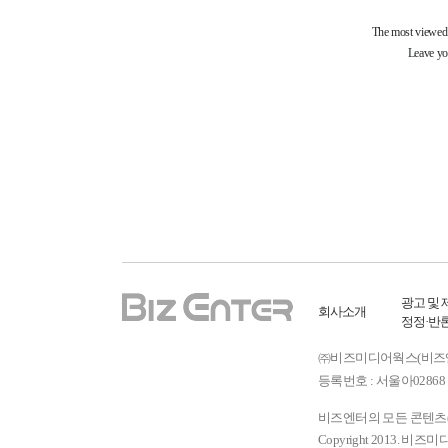
광고 및 
회사소개
정정·반
㈜비즈미디어웍스(비즈엔터) ㅣ
등록번호 : 서울아02868 
비즈엔터의 모든 콘텐츠(기
Copyright 2013. 비즈미