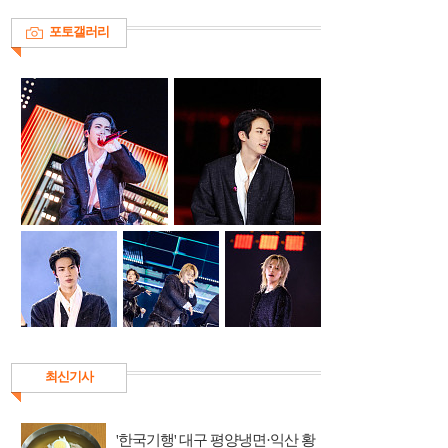
포토갤러리
최신기사
'한국기행' 대구 평양냉면·익산 황