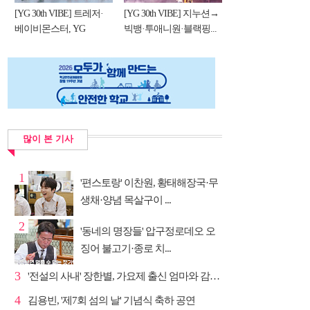
[YG 30th VIBE] 트레저·
[YG 30th VIBE] 지누션→
베이비몬스터, YG
빅뱅·투애니원·블랙핑...
DNA...
많이 본 기사
1
'편스토랑' 이찬원, 황태해장국·무
생채·양념 목살구이 ...
2
'동네의 명장들' 압구정로데오 오
징어 불고기·종로 치...
3
'전설의 사내' 장한별, 가요제 출신 엄마와 감동 듀엣
4
김용빈, '제7회 섬의 날' 기념식 축하 공연