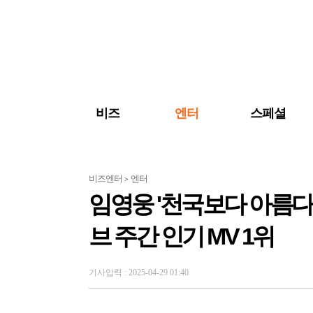
검색 바로가기
주메뉴 바로가기
주요 기사 바로가기
비즈
엔터
스페셜
비즈엔터
엔터
>
임영웅 '천국보다 아름다운
브 주간 인기 MV 1위
기사입력 : 2025-04-29 01:40