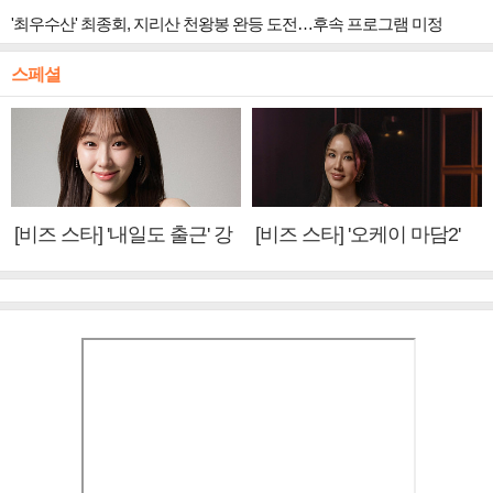
'최우수산' 최종회, 지리산 천왕봉 완등 도전…후속 프로그램 미정
스페셜
[비즈 스타] '내일도 출근' 강
[비즈 스타] '오케이 마담2'
미나 "아이오아이 불화설?
엄정화 "6년 만의 속편 제
사실 아냐"(인터뷰)
작, 하늘의 뜻"(인터뷰)