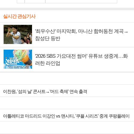
실시간 관심기사
'최우수산' 마지막회, 마니산 함허동천 계곡→
참성단 등반
'2026 SBS 가요대전 썸머' 유튜브 생중계…화
려한 라인업
이찬원, '섬의 날' 콘서트→'머드 축제' 연속 출격
아틀레티코 마드리드 이강인 vs 맨시티, '쿠플 시리즈' 중계 쿠팡플레이