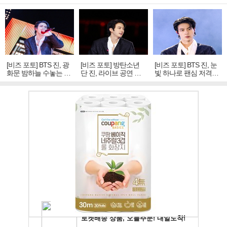
[비즈 포토] BTS 진, 광
[비즈 포토] 방탄소년
[비즈 포토] BTS 진, 눈
화문 밤하늘 수놓는 '비
단 진, 라이브 공연 중
빛 하나로 팬심 저격…
주얼 킹'의 열창
빛나는 독보적 아우라
독보적 카리스마