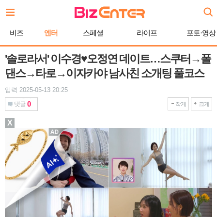
본
문
바
비즈
엔터
스페셜
라이프
포토·영상
로
가
기
'솔로라서' 이수경♥오정연 데이트…스쿠터→폴
댄스→타로→이자카야 남사친 소개팅 풀코스
입력 2025-05-13 20:25
0
댓글
작게
크게
X