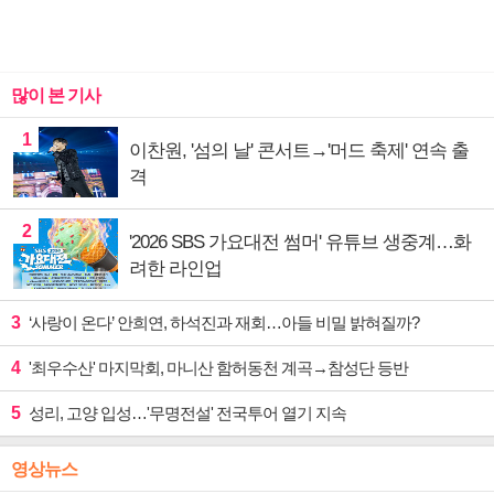
많이 본 기사
1
이찬원, '섬의 날' 콘서트→'머드 축제' 연속 출
격
2
'2026 SBS 가요대전 썸머' 유튜브 생중계…화
려한 라인업
3
‘사랑이 온다’ 안희연, 하석진과 재회…아들 비밀 밝혀질까?
4
'최우수산' 마지막회, 마니산 함허동천 계곡→참성단 등반
5
성리, 고양 입성…'무명전설' 전국투어 열기 지속
영상뉴스