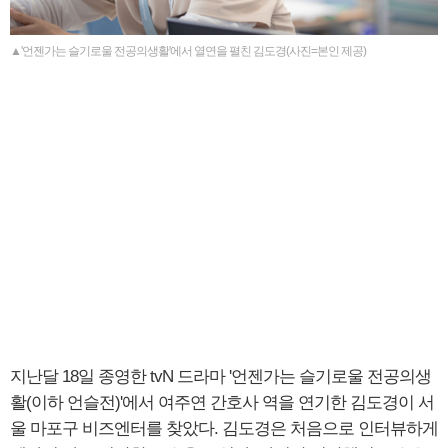
▲'언젠가는 슬기로울 전공의생활'에서 열연을 펼친 김도경(사진=본인 제공)
지난달 18일 종영한 tvN 드라마 '언젠가는 슬기로울 전공의생
활(이하 언슬전)'에서 여주연 간호사 역을 연기한 김도경이 서
울 마포구 비즈엔터를 찾았다. 김도경은 처음으로 인터뷰하게