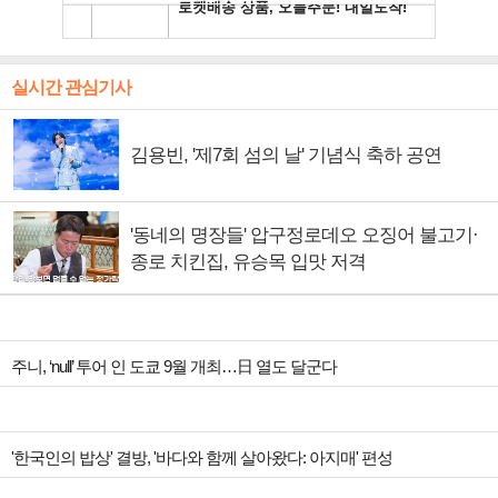
실시간 관심기사
김용빈, '제7회 섬의 날' 기념식 축하 공연
'동네의 명장들' 압구정로데오 오징어 불고기·
종로 치킨집, 유승목 입맛 저격
주니, ‘null’ 투어 인 도쿄 9월 개최…日 열도 달군다
'한국인의 밥상' 결방, '바다와 함께 살아왔다: 아지매' 편성