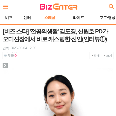
본
문
바
비즈
엔터
스페셜
라이프
포토·영상
로
가
기
[비즈 스타] '전공의생활' 김도경, 신원호 PD가
오디션장에서 바로 캐스팅한 신인(인터뷰①)
입력 2025-06-04 12:00
0
댓글
작게
크게
X