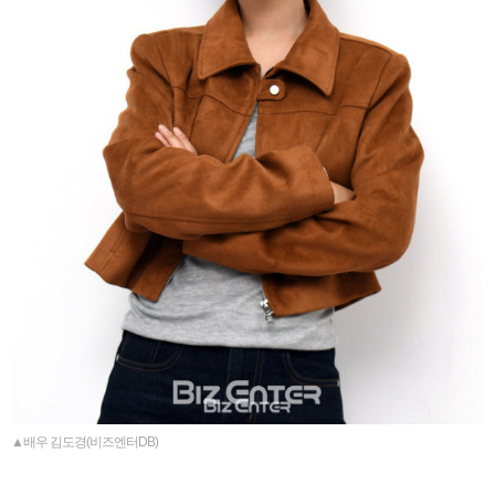
▲배우 김도경(비즈엔터DB)