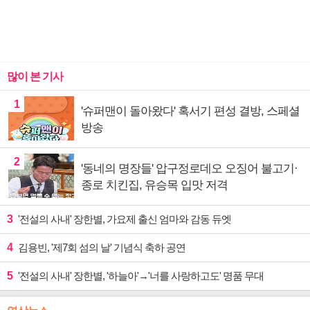
많이 본 기사
1
'슈퍼맨이 돌아왔다' 혹서기 편성 결방, 스페셜
방송
2
'동네의 명장들' 압구정로데오 오징어 불고기·
종로 치킨집, 유승목 입맛 저격
3
'전설의 사내' 장한별, 가요제 출신 엄마와 감동 듀엣
4
김용빈, '제7회 섬의 날' 기념식 축하 공연
5
'전설의 사내' 장한별, '하늘아'→'너를 사랑하고도' 명품 무대