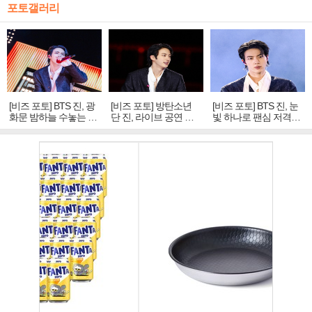
포토갤러리
[비즈 포토] BTS 진, 광
[비즈 포토] 방탄소년
[비즈 포토] BTS 진, 눈
화문 밤하늘 수놓는 '비
단 진, 라이브 공연 중
빛 하나로 팬심 저격…
주얼 킹'의 열창
빛나는 독보적 아우라
독보적 카리스마