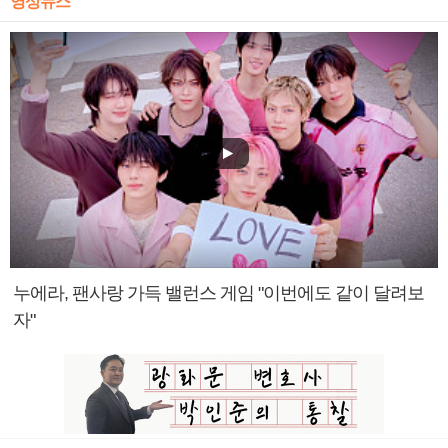
영상뉴스
누에라, 팬사랑 가득 밸런스 게임 "이번에도 같이 달려보
자"