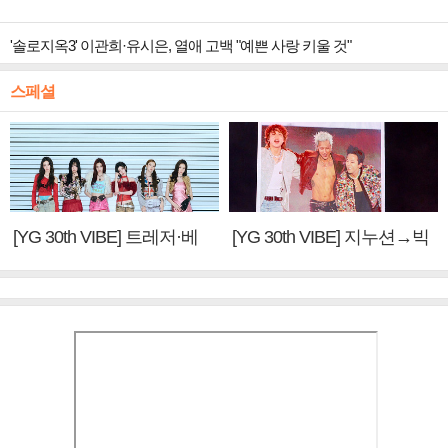
'솔로지옥3' 이관희·유시은, 열애 고백 "예쁜 사랑 키울 것"
스페셜
[YG 30th VIBE] 트레저·베
[YG 30th VIBE] 지누션→빅
이비몬스터, YG DNA 계승
뱅·투애니원·블랙핑크, YG
③
만의 문법②