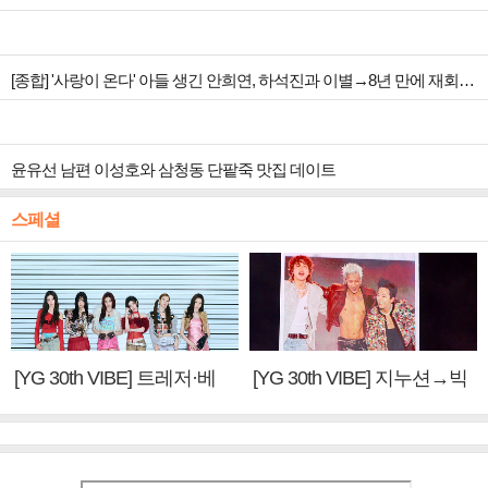
[종합] '사랑이 온다' 아들 생긴 안희연, 하석진과 이별→8년 만에 재회…5회 박유나 상견례 예고
윤유선 남편 이성호와 삼청동 단팥죽 맛집 데이트
스페셜
[YG 30th VIBE] 트레저·베
[YG 30th VIBE] 지누션→빅
이비몬스터, YG DNA 계승
뱅·투애니원·블랙핑크, YG
③
만의 문법②