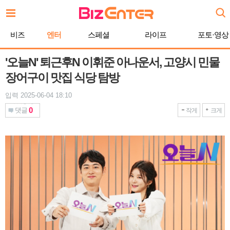
본
문
바
비즈
엔터
스페셜
라이프
포토·영상
로
가
기
'오늘N' 퇴근후N 이휘준 아나운서, 고양시 민물
장어구이 맛집 식당 탐방
입력 2025-06-04 18:10
0
댓글
작게
크게