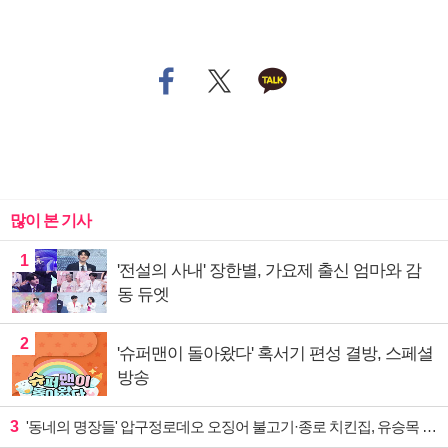
많이 본 기사
1
'전설의 사내' 장한별, 가요제 출신 엄마와 감
동 듀엣
2
'슈퍼맨이 돌아왔다' 혹서기 편성 결방, 스페셜
방송
3
'동네의 명장들' 압구정로데오 오징어 불고기·종로 치킨집, 유승목 입맛 저격