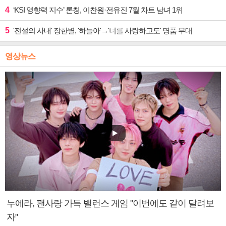
4
‘KSI 영향력 지수’ 론칭, 이찬원·전유진 7월 차트 남녀 1위
5
'전설의 사내' 장한별, '하늘아'→'너를 사랑하고도' 명품 무대
영상뉴스
누에라, 팬사랑 가득 밸런스 게임 "이번에도 같이 달려보
자"