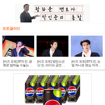
포토갤러리
[비즈 포토] BTS 진, 광
[비즈 포토] 방탄소년
[비즈 포토] BTS 진, 눈
화문 밤하늘 수놓는 '비
단 진, 라이브 공연 중
빛 하나로 팬심 저격…
주얼 킹'의 열창
빛나는 독보적 아우라
독보적 카리스마