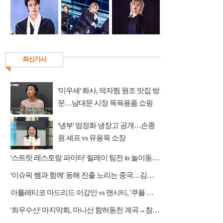
최신기사
'미우새' 화사, 덕자찜 원조 맛집 방
문…남대문 시장 목욕용품 쇼핑
'냉부' 엄정화 냉장고 공개…손종
원 셰프 vs 유용욱 소장
'스트릿 레스토랑 파이터' 릴레이 팀전 in 놀이동산 상권
'이슈픽 쌤과 함께' 동해 진출 노리는 중국…김흥규 교수 강연
아틀레티코 마드리드 이강인 vs 맨시티, '쿠플 시리즈' 중계 쿠팡플레이
'최우수산' 마지막회, 마니산 함허동천 계곡→참성단 등반