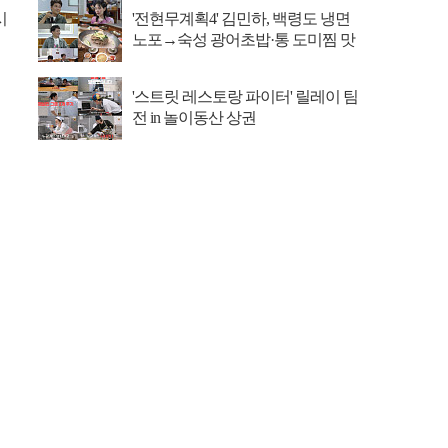
시
'전현무계획4' 김민하, 백령도 냉면
노포→숙성 광어초밥·통 도미찜 맛
집 탐방
'스트릿 레스토랑 파이터' 릴레이 팀
전 in 놀이동산 상권