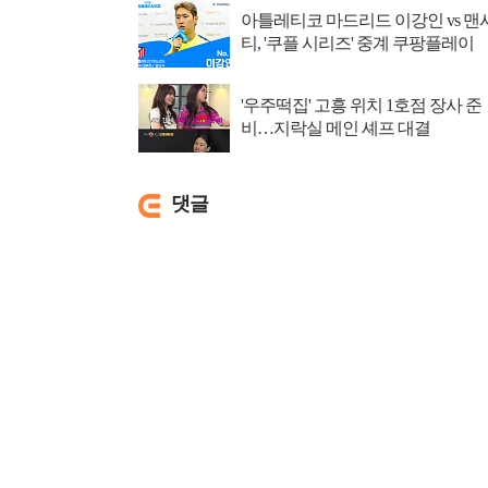
아틀레티코 마드리드 이강인 vs 맨
티, '쿠플 시리즈' 중계 쿠팡플레이
'우주떡집' 고흥 위치 1호점 장사 준
비…지락실 메인 셰프 대결
댓글