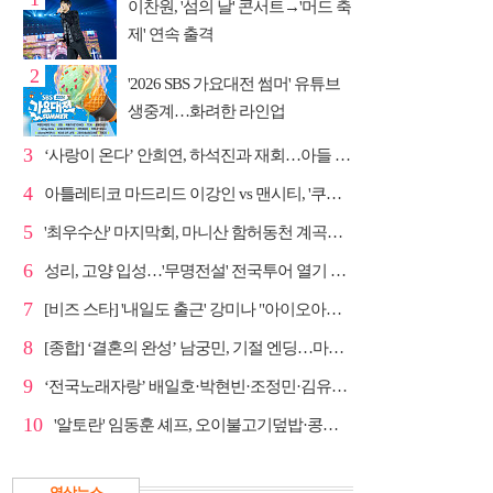
이찬원, '섬의 날' 콘서트→'머드 축
제' 연속 출격
2
'2026 SBS 가요대전 썸머' 유튜브
생중계…화려한 라인업
3
‘사랑이 온다’ 안희연, 하석진과 재회…아들 비밀 밝혀...
4
아틀레티코 마드리드 이강인 vs 맨시티, '쿠플 시리즈'...
5
'최우수산' 마지막회, 마니산 함허동천 계곡→참성단 등반
6
성리, 고양 입성…'무명전설' 전국투어 열기 지속
7
[비즈 스타] '내일도 출근' 강미나 "아이오아이 불화설...
8
[종합] ‘결혼의 완성’ 남궁민, 기절 엔딩…마지막회 예...
9
‘전국노래자랑’ 배일호·박현빈·조정민·김유라·미스김, ...
10
'알토란' 임동훈 셰프, 오이불고기덮밥·콩물가지냉국 ...
영상뉴스