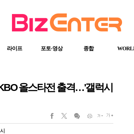
라이프
포토·영상
종합
WORL
 KBO 올스타전 출격…'갤럭시
전시