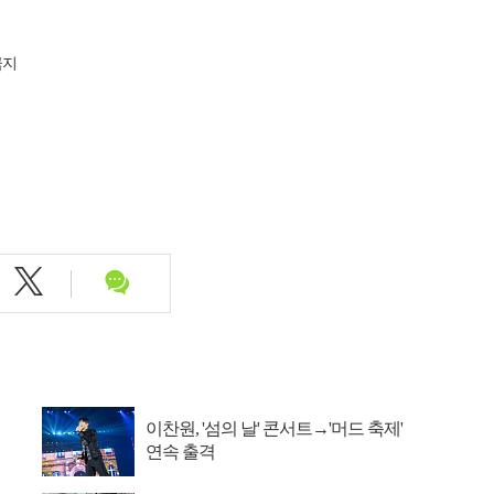
금지
이찬원, '섬의 날' 콘서트→'머드 축제'
연속 출격