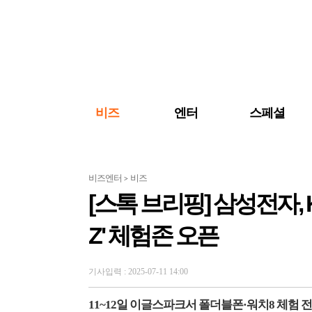
검색 바로가기
주메뉴 바로가기
주요 기사 바로가기
비즈
엔터
스페셜
비즈엔터
비즈
>
[스톡 브리핑] 삼성전자,
Z' 체험존 오픈
기사입력 : 2025-07-11 14:00
11~12일 이글스파크서 폴더블폰·워치8 체험 