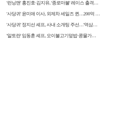
'런닝맨' 홍진호·김지유, '종로마불' 레이스 출격…레전드 예능감 자랑
'사당귀' 윤미애 이사, 외제차 세일즈 퀸…200억 자산가
'사당귀' 정지선 셰프, 사내 소개팅 주선…'역삼동 근육남' 등장에 후끈
'알토란' 임동훈 셰프, 오이불고기덮밥·콩물가지냉국 레시피 공개