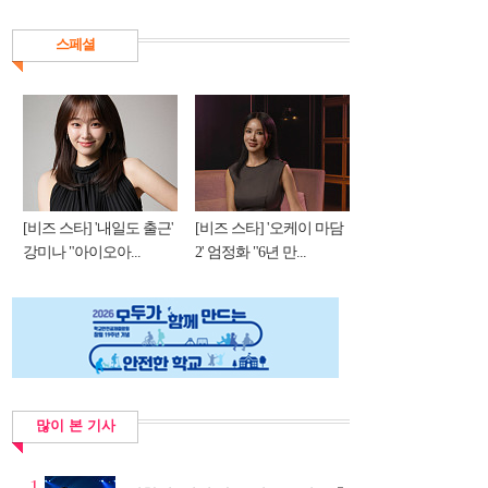
스페셜
[비즈 스타] '내일도 출근'
[비즈 스타] '오케이 마담
강미나 "아이오아...
2' 엄정화 "6년 만...
많이 본 기사
1