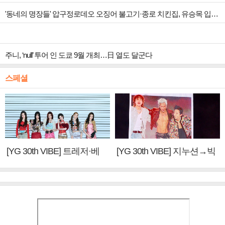
'동네의 명장들' 압구정로데오 오징어 불고기·종로 치킨집, 유승목 입맛 저격
주니, ‘null’ 투어 인 도쿄 9월 개최…日 열도 달군다
스페셜
[YG 30th VIBE] 트레저·베
[YG 30th VIBE] 지누션→빅
이비몬스터, YG DNA 계승
뱅·투애니원·블랙핑크, YG
③
만의 문법②