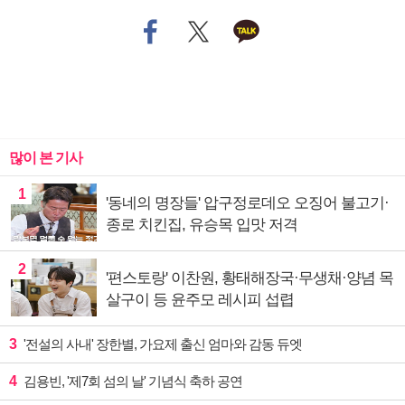
많이 본 기사
1
'동네의 명장들' 압구정로데오 오징어 불고기·
종로 치킨집, 유승목 입맛 저격
2
'편스토랑' 이찬원, 황태해장국·무생채·양념 목
살구이 등 윤주모 레시피 섭렵
3
'전설의 사내' 장한별, 가요제 출신 엄마와 감동 듀엣
4
김용빈, '제7회 섬의 날' 기념식 축하 공연