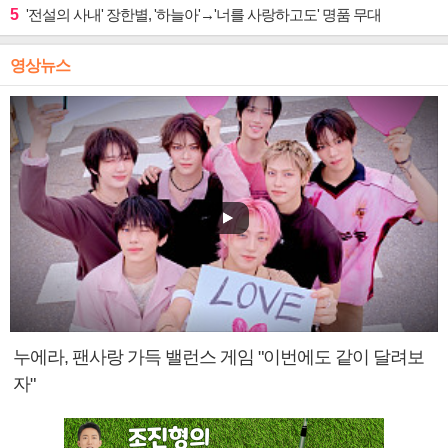
5
'전설의 사내' 장한별, '하늘아'→'너를 사랑하고도' 명품 무대
영상뉴스
누에라, 팬사랑 가득 밸런스 게임 "이번에도 같이 달려보
자"