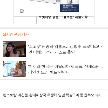
실시간 관심기사
'꼬꼬무' 단종과 엄흥도…장항준·프로미스나
인 이채영·적재 게스트 출연
'어서와 한국은' 이탈리아 셰프들, 선재스님→
라연 차도영 셰프 만난다
'편스토랑' 이찬원, 황태해장국·무생채·양념 목살구이 등 윤주모 레시피 섭렵