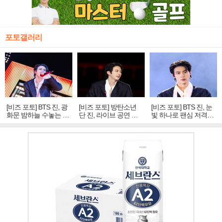
포토갤러리
[비즈 포토] BTS 진, 광
[비즈 포토] 방탄소년
[비즈 포토] BTS 진, 눈
화문 밤하늘 수놓는 '비
단 진, 라이브 공연 중
빛 하나로 팬심 저격…
주얼 킹'의 열창
빛나는 독보적 아우라
독보적 카리스마