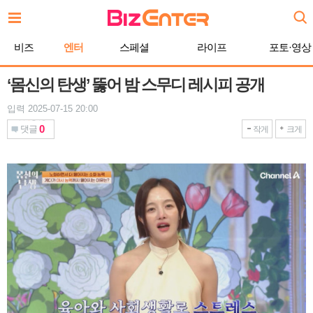
본
문
바
비즈
엔터
스페셜
라이프
포토·영상
로
가
기
‘몸신의 탄생’ 뚫어 밤 스무디 레시피 공개
입력 2025-07-15 20:00
0
댓글
작게
크게