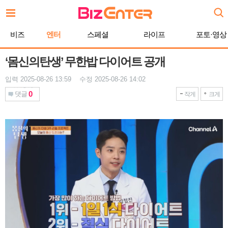
본
문
바
비즈
엔터
스페셜
라이프
포토·영상
로
가
기
‘몸신의탄생’ 무한밥 다이어트 공개
입력 2025-08-26 13:59 수정 2025-08-26 14:02
0
댓글
작게
크게