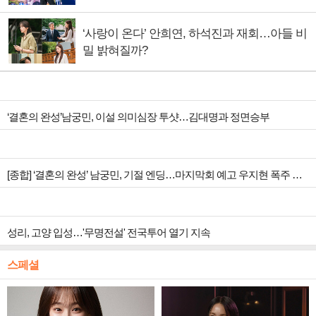
‘사랑이 온다’ 안희연, 하석진과 재회…아들 비
밀 밝혀질까?
‘결혼의 완성’남궁민, 이설 의미심장 투샷…김대명과 정면승부
[종합] ‘결혼의 완성’ 남궁민, 기절 엔딩…마지막회 예고 우지현 폭주 결말은?
성리, 고양 입성…'무명전설' 전국투어 열기 지속
스페셜