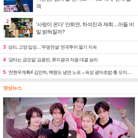
격
2
‘사랑이 온다’ 안희연, 하석진과 재회…아들 비
밀 밝혀질까?
3
성리, 고양 입성…'무명전설' 전국투어 열기 지속
4
'금타는 금요일' 김용빈, 류지광과 저음 대결 승리
5
'전현무계획4' 김민하, 백령도 냉면 노포→숙성 광어초밥·통 도미찜 맛집 탐방
영상뉴스