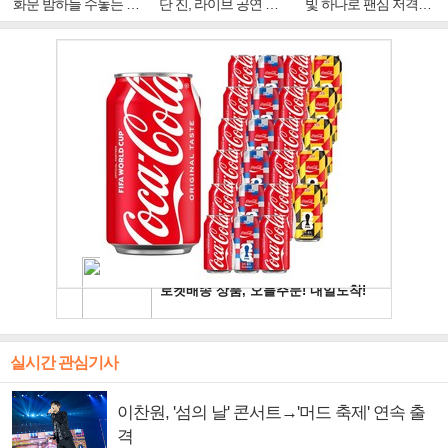
화문 밤하늘 수놓는 '비
단 진, 라이브 공연 중
빛 하나로 팬심 저격…
주얼 킹'의 열창
빛나는 독보적 아우라
독보적 카리스마
실시간 관심기사
이찬원, '섬의 날' 콘서트→'머드 축제' 연속 출
격