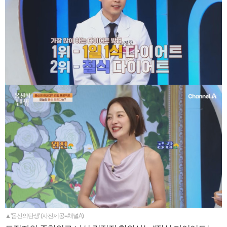
▲'몸신의탄생' (사진제공=채널A)