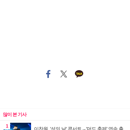
많이 본 기사
1
이찬원, '섬의 날' 콘서트→'머드 축제' 연속 출