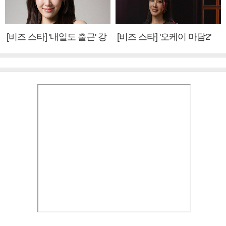
[비즈 스타] '내일도 출근' 강
[비즈 스타] '오케이 마담2'
미나 "아이오아이 불화설?
엄정화 "6년 만의 속편 제
사실 아냐"(인터뷰)
작, 하늘의 뜻"(인터뷰)