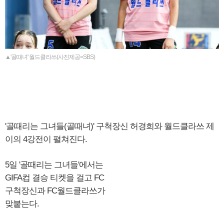
▲'골때녀' 월드클라쓰(사진제공=SBS)
'골때리는 그녀들(골때녀)' 구척장신 허경희와 월드클라쓰 제
이의 4강전이 펼쳐진다.
5일 '골때리는 그녀들'에서는
GIFA컵 결승 티켓을 걸고 FC
구척장신과 FC월드클라쓰가
맞붙는다.