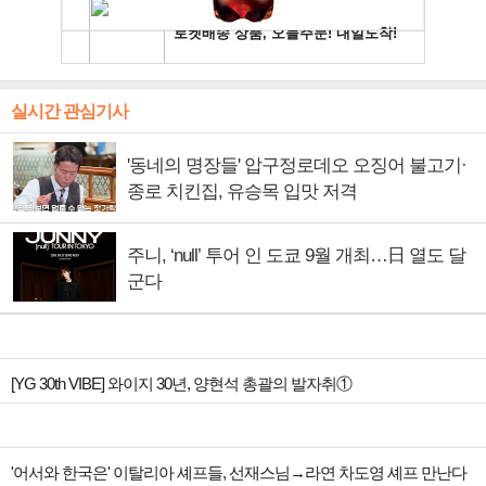
실시간 관심기사
'동네의 명장들' 압구정로데오 오징어 불고기·
종로 치킨집, 유승목 입맛 저격
주니, ‘null’ 투어 인 도쿄 9월 개최…日 열도 달
군다
[YG 30th VIBE] 와이지 30년, 양현석 총괄의 발자취①
'어서와 한국은' 이탈리아 셰프들, 선재스님→라연 차도영 셰프 만난다