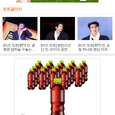
포토갤러리
[비즈 포토] BTS 진, 광
[비즈 포토] 방탄소년
[비즈 포토] BTS 진, 눈
화문 밤하늘 수놓는 '비
단 진, 라이브 공연 중
빛 하나로 팬심 저격…
주얼 킹'의 열창
빛나는 독보적 아우라
독보적 카리스마