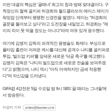
이번 대결의 핵심은 '골때녀' 최고의 창과 방패 맞대결이다. 구
척장신의 철벽 골키퍼 허경희와 월드클라쓰의 에이스 제이가
워밍업 단계부터 팽팽한 신경전을 벌였다. 제이는 "허경희의
골문을 뚫어보고 싶다"라고 도전장을 내밀었고, 허경희는 "제
이의 킥이 못 막을 정도는 아니다"라며 여유 있게 응수했다.
여기에 김병지 감독의 파격적인 용병술도 화제다. 부상으로
풀타임 출전이 어려운 케시를 대신해 공격수 나티를 골키퍼로
투입, '빌드업 키퍼'를 앞세운 새로운 '닥공 축구'를 예고했다.
김병지 감독은 "나티의 빌드업으로 새로운 전술을 보여주겠
다"고 밝혔으며, 나티 역시 "아직 어색하지만 금세 적응했
다"며 자신감을 드러냈다.
GIFA컵 4강전은 5일 수요일 밤 9시 SBS '골 때리는 그녀들'에
서 방송된다.
이성미 기자
smlee@bizenter.co.kr