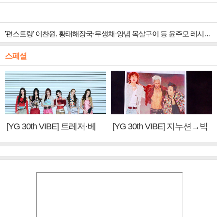
'편스토랑' 이찬원, 황태해장국·무생채·양념 목살구이 등 윤주모 레시피 섭렵
스페셜
[YG 30th VIBE] 트레저·베
[YG 30th VIBE] 지누션→빅
이비몬스터, YG DNA 계승
뱅·투애니원·블랙핑크, YG
③
만의 문법②