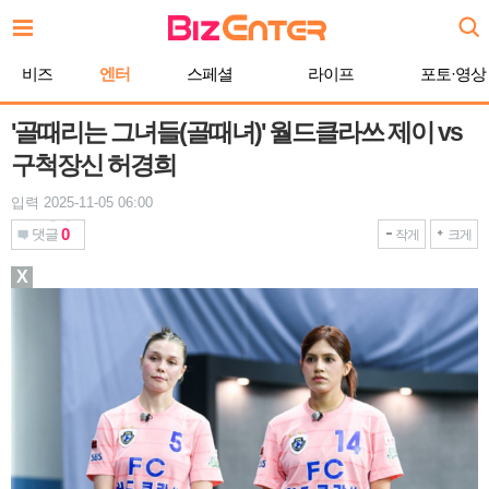
본
문
바
비즈
엔터
스페셜
라이프
포토·영상
로
가
기
'골때리는 그녀들(골때녀)' 월드클라쓰 제이 vs
구척장신 허경희
입력 2025-11-05 06:00
0
댓글
작게
크게
X