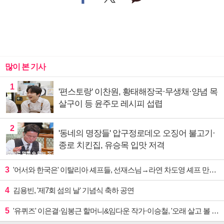
많이 본 기사
1
'편스토랑' 이찬원, 황태해장국·무생채·양념 목
살구이 등 윤주모 레시피 섭렵
2
'동네의 명장들' 압구정로데오 오징어 불고기·
종로 치킨집, 유승목 입맛 저격
3
'어서와 한국은' 이탈리아 셰프들, 선재스님→라연 차도영 셰프 만난다
4
김용빈, '제7회 섬의 날' 기념식 축하 공연
5
'유퀴즈' 이은결·임봉근 할머니&임다운 작가·이승철, '오래 살고 볼 일' 특집 출격