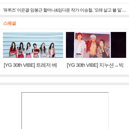
'유퀴즈' 이은결·임봉근 할머니&임다운 작가·이승철, '오래 살고 볼 일' 특집 출격
스페셜
[YG 30th VIBE] 트레저·베
[YG 30th VIBE] 지누션→빅
이비몬스터, YG DNA 계승
뱅·투애니원·블랙핑크, YG
③
만의 문법②