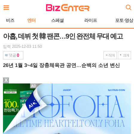
본
문
바
비즈
엔터
스페셜
라이프
포토·영상
로
가
기
아홉, 데뷔 첫 韓 팬콘…9인 완전체 무대 예고
입력 2025-12-03 11:50
0
댓글
작게
크게
26년 1월 3~4일 장충체육관 공연…순백의 소년 변신
X