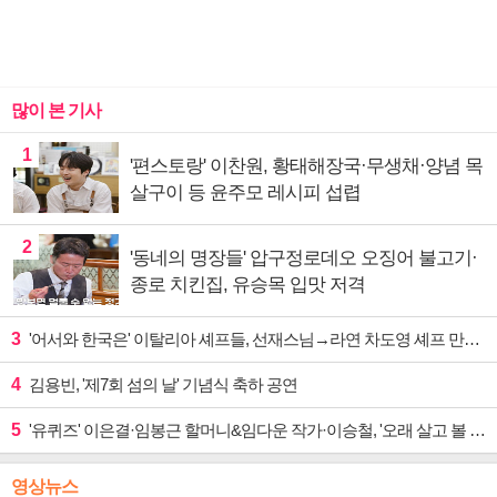
많이 본 기사
1
'편스토랑' 이찬원, 황태해장국·무생채·양념 목
살구이 등 윤주모 레시피 섭렵
2
'동네의 명장들' 압구정로데오 오징어 불고기·
종로 치킨집, 유승목 입맛 저격
3
'어서와 한국은' 이탈리아 셰프들, 선재스님→라연 차도영 셰프 만난다
4
김용빈, '제7회 섬의 날' 기념식 축하 공연
5
'유퀴즈' 이은결·임봉근 할머니&임다운 작가·이승철, '오래 살고 볼 일' 특집 출격
영상뉴스