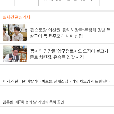
실시간 관심기사
'편스토랑' 이찬원, 황태해장국·무생채·양념 목
살구이 등 윤주모 레시피 섭렵
'동네의 명장들' 압구정로데오 오징어 불고기·
종로 치킨집, 유승목 입맛 저격
'어서와 한국은' 이탈리아 셰프들, 선재스님→라연 차도영 셰프 만난다
김용빈, '제7회 섬의 날' 기념식 축하 공연