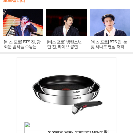
포토갤러리
[비즈 포토] BTS 진, 광
[비즈 포토] 방탄소년
[비즈 포토] BTS 진, 눈
화문 밤하늘 수놓는 '비
단 진, 라이브 공연 중
빛 하나로 팬심 저격…
주얼 킹'의 열창
빛나는 독보적 아우라
독보적 카리스마