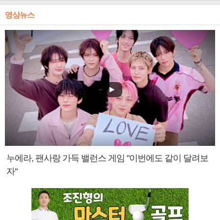
영상뉴스
누에라, 팬사랑 가득 밸런스 게임 "이번에도 같이 달려보
자"