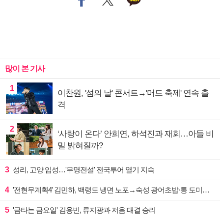
많이 본 기사
1
이찬원, '섬의 날' 콘서트→'머드 축제' 연속 출
격
2
‘사랑이 온다’ 안희연, 하석진과 재회…아들 비
밀 밝혀질까?
3
성리, 고양 입성…'무명전설' 전국투어 열기 지속
4
'전현무계획4' 김민하, 백령도 냉면 노포→숙성 광어초밥·통 도미찜 맛집 탐방
5
'금타는 금요일' 김용빈, 류지광과 저음 대결 승리