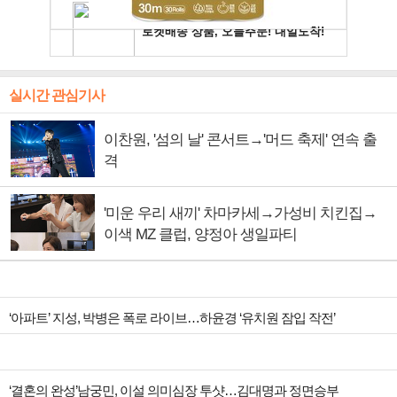
실시간 관심기사
이찬원, '섬의 날' 콘서트→'머드 축제' 연속 출
격
'미운 우리 새끼' 차마카세→가성비 치킨집→
이색 MZ 클럽, 양정아 생일파티
‘아파트’ 지성, 박병은 폭로 라이브…하윤경 ‘유치원 잠입 작전’
‘결혼의 완성’남궁민, 이설 의미심장 투샷…김대명과 정면승부