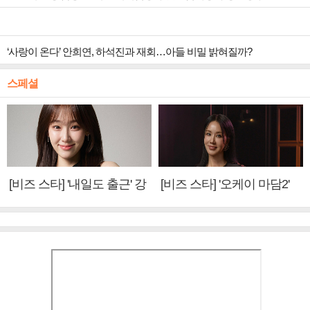
‘사랑이 온다’ 안희연, 하석진과 재회…아들 비밀 밝혀질까?
스페셜
[비즈 스타] '내일도 출근' 강
[비즈 스타] '오케이 마담2'
미나 "아이오아이 불화설?
엄정화 "6년 만의 속편 제
사실 아냐"(인터뷰)
작, 하늘의 뜻"(인터뷰)