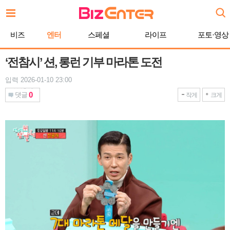
본
문
바
비즈
엔터
스페셜
라이프
포토·영상
로
가
기
‘전참시’ 션, 롱런 기부 마라톤 도전
입력 2026-01-10 23:00
0
댓글
작게
크게