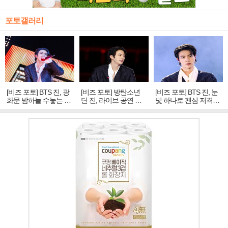
포토갤러리
[비즈 포토] BTS 진, 광
[비즈 포토] 방탄소년
[비즈 포토] BTS 진, 눈
화문 밤하늘 수놓는 '비
단 진, 라이브 공연 중
빛 하나로 팬심 저격…
주얼 킹'의 열창
빛나는 독보적 아우라
독보적 카리스마