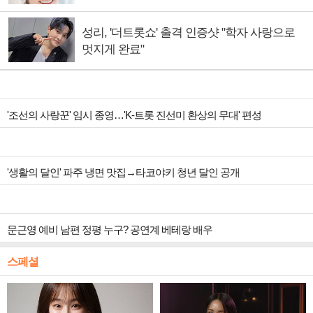
성리, '더트롯쇼' 출격 인증샷 "학자 사랑으로
멋지게 완료"
'조선의 사랑꾼' 임시 종영…'K-트롯 진선미 환상의 무대' 편성
'생활의 달인' 파주 냉면 맛집→타코야키 청년 달인 공개
문근영 예비 남편 정평 누구? 공연계 베테랑 배우
스페셜