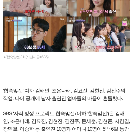
▲'합숙맞선' 3회(사진제공=SBS)
'합숙맞선' 여자 김태인, 조은나래, 김묘진, 김현진, 김진주의
직업, 나이 공개에 남자 출연진 엄마들의 마음이 흔들렸다.
SBS '자식 방생 프로젝트-합숙맞선'(이하 '합숙맞선')은 김태
인, 조은나래, 김묘진, 김현진, 김진주, 문세훈, 김현준, 서한결,
장민철, 이승학 등 출연진 10명과 어머니 10명이 5박 6일 동안