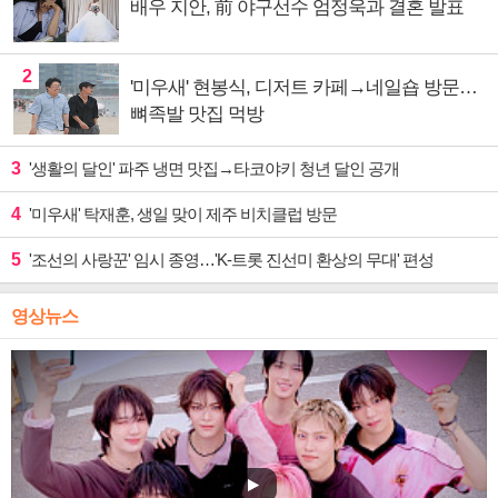
배우 지안, 前 야구선수 엄정욱과 결혼 발표
2
'미우새' 현봉식, 디저트 카페→네일숍 방문…
뼈족발 맛집 먹방
3
'생활의 달인' 파주 냉면 맛집→타코야키 청년 달인 공개
4
'미우새' 탁재훈, 생일 맞이 제주 비치클럽 방문
5
'조선의 사랑꾼' 임시 종영…'K-트롯 진선미 환상의 무대' 편성
영상뉴스