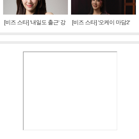
[비즈 스타] '내일도 출근' 강
[비즈 스타] '오케이 마담2'
미나 "아이오아이 불화설?
엄정화 "6년 만의 속편 제
사실 아냐"(인터뷰)
작, 하늘의 뜻"(인터뷰)