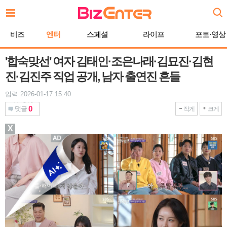
본
문
바
비즈
엔터
스페셜
라이프
포토·영상
로
가
기
'합숙맞선' 여자 김태인·조은나래·김묘진·김현
진·김진주 직업 공개, 남자 출연진 흔들
입력 2026-01-17 15:40
0
댓글
작게
크게
X