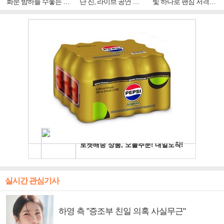
화문 밤하늘 수놓는 '비
단 진, 라이브 공연 중
빛 하나로 팬심 저격…
주얼 킹'의 열창
빛나는 독보적 아우라
독보적 카리스마
실시간 관심기사
하영 측 "증조부 친일 의혹 사실무근"