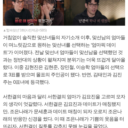
▲'합숙맞선' 3회(사진제공=SBS)
거침없이 솔직한 맞선녀들의 자기소개 이후, 맞선남의 엄마들
이 며느릿감으로 원하는 맞선녀를 선택하는 ‘엄마픽 데이
트’가 이어졌다. 전날 맞선녀 엄마들이 맞선남을 선택했던 것
과는 정반대의 상황이 펼쳐지며 분위기는 더욱 뜨겁게 달아올
랐다. 이중 김현진은 김현준, 장민철, 이승학 엄마들의 선택으
로 3표를 받으며 몰표의 주인공이 됐다. 반면, 김태인과 김진
주는 0표녀에 등극했다.
서한결의 마음과 달리 서한결의 엄마가 김묘진을 고르며 모자
의 생각이 엇갈렸다. 서한결은 김묘진과 데이트가 매칭됐지
만, 조은나래가 문세훈과 데이트 매칭이 되자 오로지 조은나
래의 반응만 신경을 썼다. 이 때 조은나래가 기쁨의 웃음을 터
뜨리자, 서한결이 질투를 감추지 못해 눈길을 끌었다.