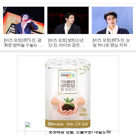
[비즈 포토] BTS 진, 광
[비즈 포토] 방탄소년
[비즈 포토] BTS 진, 눈
화문 밤하늘 수놓는 '비
단 진, 라이브 공연 중
빛 하나로 팬심 저격…
주얼 킹'의 열창
빛나는 독보적 아우라
독보적 카리스마