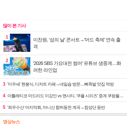
많이 본 기사
1
이찬원, '섬의 날' 콘서트→'머드 축제' 연속 출
격
2
'2026 SBS 가요대전 썸머' 유튜브 생중계…화
려한 라인업
3
'미우새' 현봉식, 디저트 카페→네일숍 방문…뼈족발 맛집 먹방
4
아틀레티코 마드리드 이강인 vs 맨시티, '쿠플 시리즈' 중계 쿠팡플레이
5
'최우수산' 마지막회, 마니산 함허동천 계곡→참성단 등반
영상뉴스