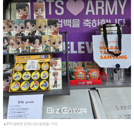
▲BTS 광화문 공연(사진=윤준필 기자)