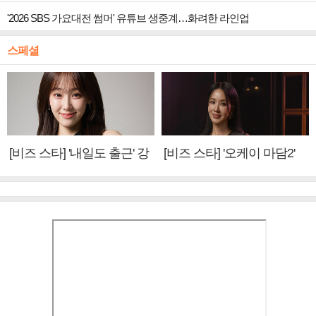
'2026 SBS 가요대전 썸머' 유튜브 생중계…화려한 라인업
스페셜
[비즈 스타] '내일도 출근' 강
[비즈 스타] '오케이 마담2'
미나 "아이오아이 불화설?
엄정화 "6년 만의 속편 제
사실 아냐"(인터뷰)
작, 하늘의 뜻"(인터뷰)