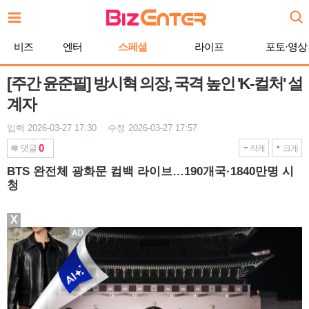
본
문
바
비즈
엔터
스페셜
라이프
포토·영상
로
가
기
[주간 윤준필] 방시혁 의장, 국격 높인 'K-컬처' 설
계자
입력 2026-03-27 17:30 수정 2026-03-27 17:57
0
댓글
작게
크게
BTS 완전체 광화문 컴백 라이브…190개국·1840만명 시
청
X