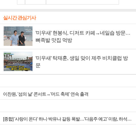
실시간 관심기사
'미우새' 현봉식, 디저트 카페→네일숍 방문…
뼈족발 맛집 먹방
'미우새' 탁재훈, 생일 맞이 제주 비치클럽 방
문
이찬원, '섬의 날' 콘서트→'머드 축제' 연속 출격
[종합] '사랑이 온다' 하니·박유나 갈등 폭발…'다음주 예고' 미람, 하석진 아들 의심