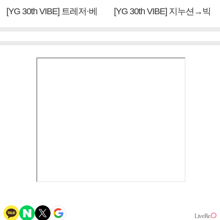
[YG 30th VIBE] 트레저·베
[YG 30th VIBE] 지누션→빅
이비몬스터, YG DNA 계승
뱅·투애니원·블랙핑크, YG
③
만의 문법②