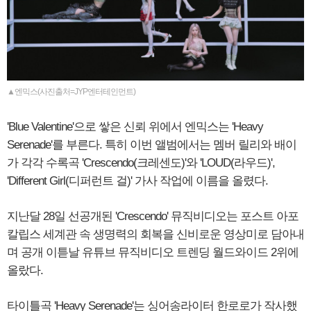
▲엔믹스(사진출처=JYP엔터테인먼트)
'Blue Valentine'으로 쌓은 신뢰 위에서 엔믹스는 'Heavy
Serenade'를 부른다. 특히 이번 앨범에서는 멤버 릴리와 배이
가 각각 수록곡 'Crescendo(크레센도)'와 'LOUD(라우드)',
'Different Girl(디퍼런트 걸)' 가사 작업에 이름을 올렸다.
지난달 28일 선공개된 'Crescendo' 뮤직비디오는 포스트 아포
칼립스 세계관 속 생명력의 회복을 신비로운 영상미로 담아내
며 공개 이튿날 유튜브 뮤직비디오 트렌딩 월드와이드 2위에
올랐다.
타이틀곡 'Heavy Serenade'는 싱어송라이터 한로로가 작사했