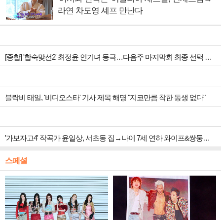
라연 차도영 셰프 만난다
[종합] '합숙맞선2' 최정윤 인기녀 등극…다음주 마지막회 최종 선택 예고
블락비 태일, '비디오스타' 기사 제목 해명 "지코만큼 착한 동생 없다"
'가보자고4' 작곡가 윤일상, 서초동 집→나이 7세 연하 와이프&쌍둥이 남매 공개
스페셜