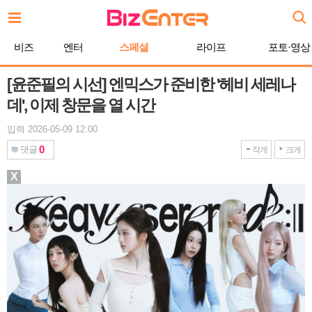
본
문
바
비즈
엔터
스페셜
라이프
포토·영상
로
가
기
[윤준필의 시선] 엔믹스가 준비한 '헤비 세레나
데', 이제 창문을 열 시간
입력 2026-05-09 12:00
0
댓글
작게
크게
X