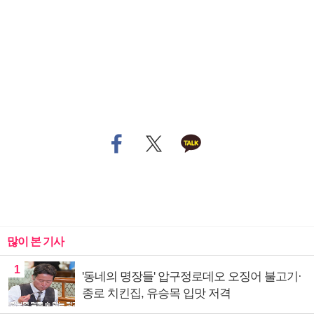
많이 본 기사
1
'동네의 명장들' 압구정로데오 오징어 불고기·
종로 치킨집, 유승목 입맛 저격