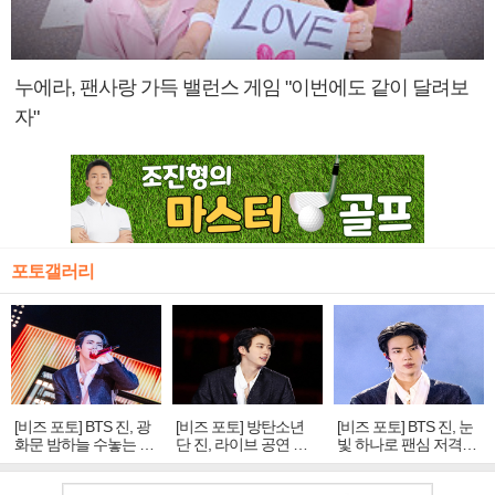
누에라, 팬사랑 가득 밸런스 게임 "이번에도 같이 달려보
자"
포토갤러리
[비즈 포토] BTS 진, 광
[비즈 포토] 방탄소년
[비즈 포토] BTS 진, 눈
화문 밤하늘 수놓는 '비
단 진, 라이브 공연 중
빛 하나로 팬심 저격…
주얼 킹'의 열창
빛나는 독보적 아우라
독보적 카리스마