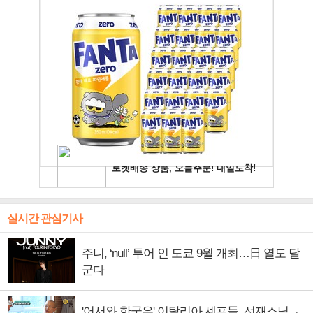
실시간 관심기사
주니, ‘null’ 투어 인 도쿄 9월 개최…日 열도 달
군다
'어서와 한국은' 이탈리아 셰프들, 선재스님→