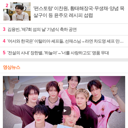
2
'편스토랑' 이찬원, 황태해장국·무생채·양념 목
살구이 등 윤주모 레시피 섭렵
3
김용빈, '제7회 섬의 날' 기념식 축하 공연
4
'어서와 한국은' 이탈리아 셰프들, 선재스님→라연 차도영 셰프 만난다
5
'전설의 사내' 장한별, '하늘아'→'너를 사랑하고도' 명품 무대
영상뉴스