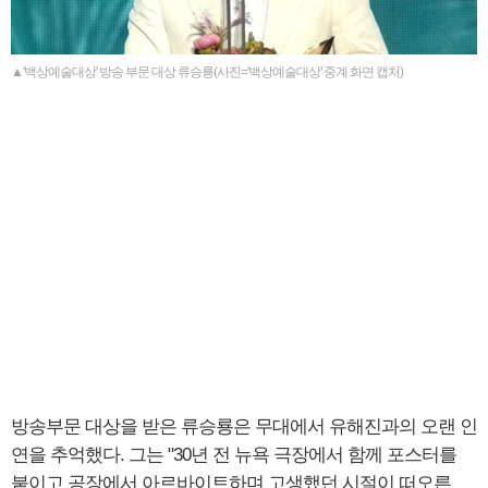
▲'백상예술대상' 방송 부문 대상 류승룡(사진='백상예술대상' 중계 화면 캡처)
방송부문 대상을 받은 류승룡은 무대에서 유해진과의 오랜 인
연을 추억했다. 그는 "30년 전 뉴욕 극장에서 함께 포스터를
붙이고 공장에서 아르바이트하며 고생했던 시절이 떠오른