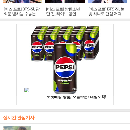
[비즈 포토] BTS 진, 광
[비즈 포토] 방탄소년
[비즈 포토] BTS 진, 눈
화문 밤하늘 수놓는 '비
단 진, 라이브 공연 중
빛 하나로 팬심 저격…
주얼 킹'의 열창
빛나는 독보적 아우라
독보적 카리스마
실시간 관심기사