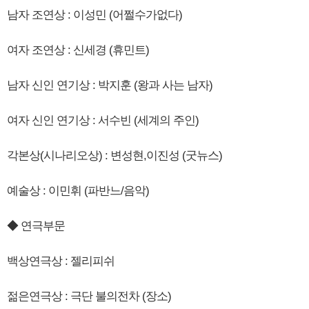
남자 조연상 : 이성민 (어쩔수가없다)
여자 조연상 : 신세경 (휴민트)
남자 신인 연기상 : 박지훈 (왕과 사는 남자)
여자 신인 연기상 : 서수빈 (세계의 주인)
각본상(시나리오상) : 변성현,이진성 (굿뉴스)
예술상 : 이민휘 (파반느/음악)
◆ 연극부문
백상연극상 : 젤리피쉬
젊은연극상 : 극단 불의전차 (장소)