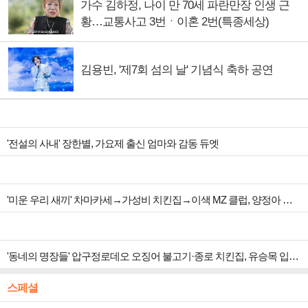
가수 김하정, 나이 만 70세 파란만장 인생 근
황…교통사고 3번ㆍ이혼 2번(특종세상)
김용빈, '제7회 섬의 날' 기념식 축하 공연
'전설의 사내' 장한별, 가요제 출신 엄마와 감동 듀엣
'미운 우리 새끼' 차마카세→가성비 치킨집→이색 MZ 클럽, 양정아 생일파티
'동네의 명장들' 압구정로데오 오징어 불고기·종로 치킨집, 유승목 입맛 저격
스페셜