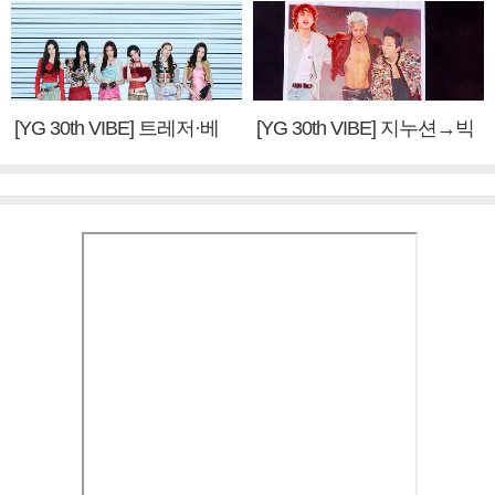
[YG 30th VIBE] 트레저·베
[YG 30th VIBE] 지누션→빅
이비몬스터, YG DNA 계승
뱅·투애니원·블랙핑크, YG
③
만의 문법②