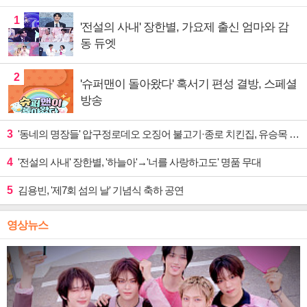
1
'전설의 사내' 장한별, 가요제 출신 엄마와 감
동 듀엣
2
'슈퍼맨이 돌아왔다' 혹서기 편성 결방, 스페셜
방송
3
'동네의 명장들' 압구정로데오 오징어 불고기·종로 치킨집, 유승목 입맛 저격
4
'전설의 사내' 장한별, '하늘아'→'너를 사랑하고도' 명품 무대
5
김용빈, '제7회 섬의 날' 기념식 축하 공연
영상뉴스