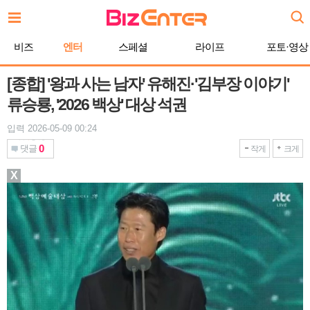
본
문
바
비즈
엔터
스페셜
라이프
포토·영상
로
가
기
[종합] '왕과 사는 남자' 유해진·'김부장 이야기'
류승룡, '2026 백상' 대상 석권
입력 2026-05-09 00:24
0
댓글
작게
크게
X