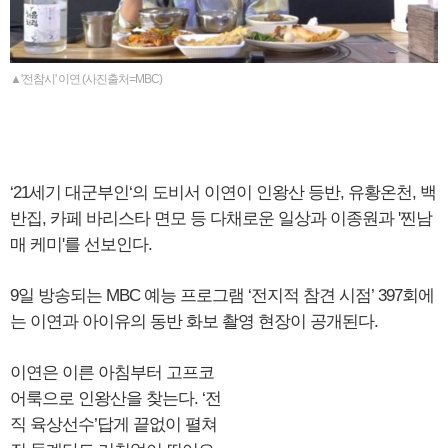
▲'전참시' 이연 (사진출처=MBC)
‘21세기 대군부인‘의 도비서 이연이 인왕산 등반, 유황온천, 백
반집, 카페 바리스타 면모 등 다채로운 일상과 이종원과 '찐남
매 케미'를 선보인다.
9일 방송되는 MBC 예능 프로그램 ‘전지적 참견 시점’ 397회에
는 이연과 아이유의 동반 화보 촬영 현장이 공개된다.
이연은 이른 아침부터 고프코
어룩으로 인왕산을 찾는다. ‘전
직 육상선수’답게 끝없이 펼쳐