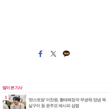
많이 본 기사
1
'편스토랑' 이찬원, 황태해장국·무생채·양념 목
살구이 등 윤주모 레시피 섭렵