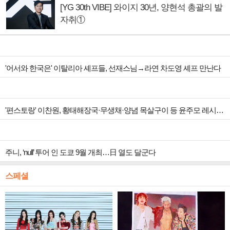
[YG 30th VIBE] 와이지 30년, 양현석 총괄의 발
자취①
'어서와 한국은' 이탈리아 셰프들, 선재스님→라연 차도영 셰프 만난다
'편스토랑' 이찬원, 황태해장국·무생채·양념 목살구이 등 윤주모 레시피 섭렵
주니, ‘null’ 투어 인 도쿄 9월 개최…日 열도 달군다
스페셜