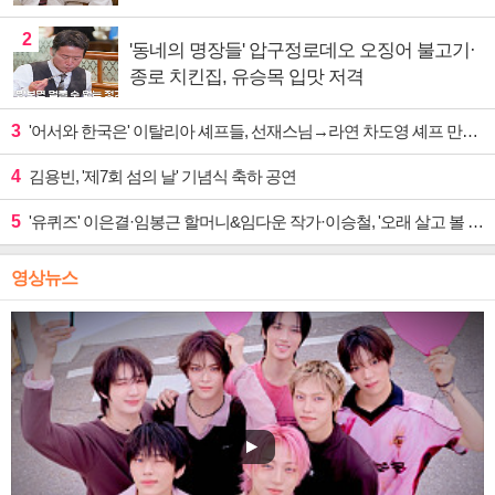
2
'동네의 명장들' 압구정로데오 오징어 불고기·
종로 치킨집, 유승목 입맛 저격
3
'어서와 한국은' 이탈리아 셰프들, 선재스님→라연 차도영 셰프 만난다
4
김용빈, '제7회 섬의 날' 기념식 축하 공연
5
'유퀴즈' 이은결·임봉근 할머니&임다운 작가·이승철, '오래 살고 볼 일' 특집 출격
영상뉴스