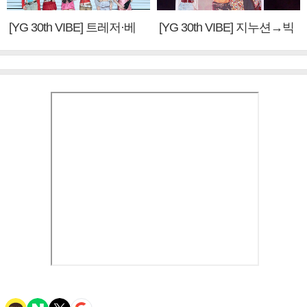
[YG 30th VIBE] 트레저·베
[YG 30th VIBE] 지누션→빅
이비몬스터, YG DNA 계승
뱅·투애니원·블랙핑크, YG
③
만의 문법②