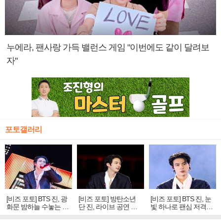
누에라, 팬사랑 가득 밸런스 게임 "이번에도 같이 달려보
자"
포토갤러리
[비즈 포토] BTS 진, 광
[비즈 포토] 방탄소년
[비즈 포토] BTS 진, 눈
화문 밤하늘 수놓는 '비
단 진, 라이브 공연 중
빛 하나로 팬심 저격…
주얼 킹'의 열창
빛나는 독보적 아우라
독보적 카리스마