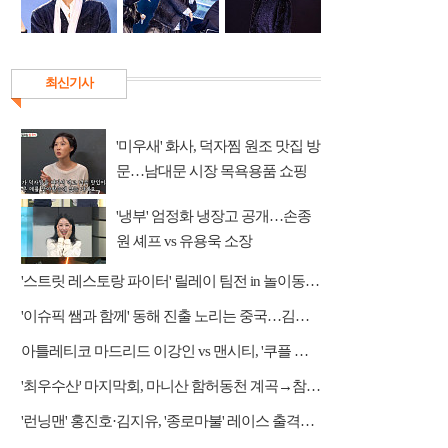
최신기사
'미우새' 화사, 덕자찜 원조 맛집 방
문…남대문 시장 목욕용품 쇼핑
'냉부' 엄정화 냉장고 공개…손종
원 셰프 vs 유용욱 소장
'스트릿 레스토랑 파이터' 릴레이 팀전 in 놀이동산 상권
'이슈픽 쌤과 함께' 동해 진출 노리는 중국…김흥규 교수 강연
아틀레티코 마드리드 이강인 vs 맨시티, '쿠플 시리즈' 중계 쿠팡플레이
'최우수산' 마지막회, 마니산 함허동천 계곡→참성단 등반
'런닝맨' 홍진호·김지유, '종로마불' 레이스 출격…레전드 예능감 자랑