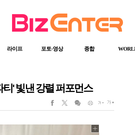
라이프
포토·영상
종합
WORL
파티' 빛낸 강렬 퍼포먼스