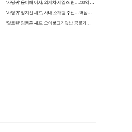
'사당귀' 윤미애 이사, 외제차 세일즈 퀸…200억 자산가
'사당귀' 정지선 셰프, 사내 소개팅 주선…'역삼동 근육남' 등장에 후끈
'알토란' 임동훈 셰프, 오이불고기덮밥·콩물가지냉국 레시피 공개