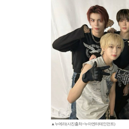
▲누에라(사진출처=누아엔터테인먼트)