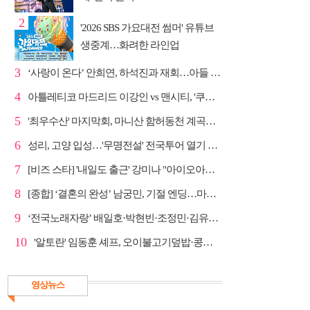
2
'2026 SBS 가요대전 썸머' 유튜브
생중계…화려한 라인업
3
‘사랑이 온다’ 안희연, 하석진과 재회…아들 비밀 밝혀...
4
아틀레티코 마드리드 이강인 vs 맨시티, '쿠플 시리즈'...
5
'최우수산' 마지막회, 마니산 함허동천 계곡→참성단 등반
6
성리, 고양 입성…'무명전설' 전국투어 열기 지속
7
[비즈 스타] '내일도 출근' 강미나 "아이오아이 불화설...
8
[종합] ‘결혼의 완성’ 남궁민, 기절 엔딩…마지막회 예...
9
‘전국노래자랑’ 배일호·박현빈·조정민·김유라·미스김, ...
10
'알토란' 임동훈 셰프, 오이불고기덮밥·콩물가지냉국 ...
영상뉴스