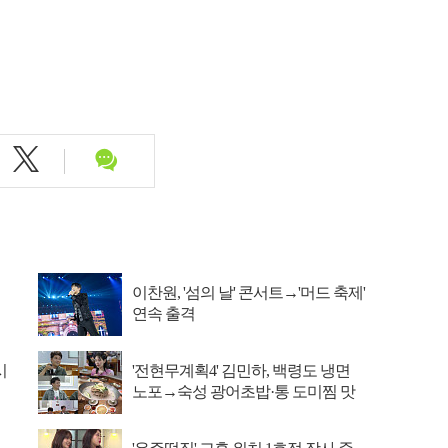
이찬원, '섬의 날' 콘서트→'머드 축제'
연속 출격
시
'전현무계획4' 김민하, 백령도 냉면
노포→숙성 광어초밥·통 도미찜 맛
집 탐방