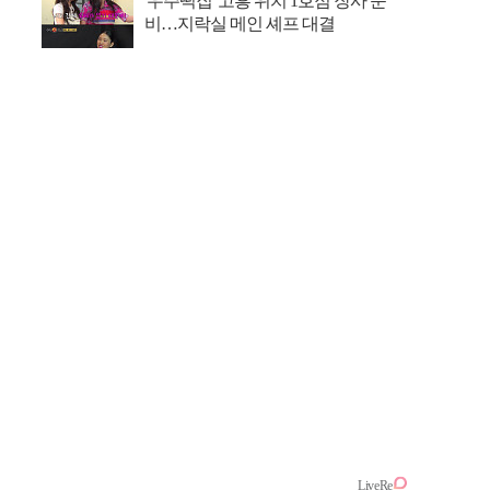
'우주떡집' 고흥 위치 1호점 장사 준
비…지락실 메인 셰프 대결