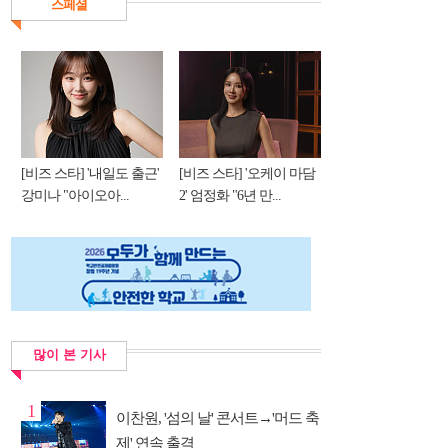
스페셜
[비즈 스타] '내일도 출근'
[비즈 스타] '오케이 마담
강미나 "아이오아...
2' 엄정화 "6년 만...
많이 본 기사
1
이찬원, '섬의 날' 콘서트→'머드 축
제' 연속 출격