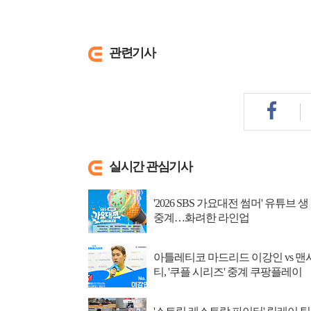
관련기사
실시간 관심기사
'2026 SBS 가요대전 썸머' 유튜브 생
중계…화려한 라인업
아틀레티코 마드리드 이강인 vs 맨
티, '쿠플 시리즈' 중계 쿠팡플레이