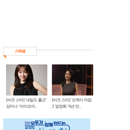
스페셜
[비즈 스타] '내일도 출근'
[비즈 스타] '오케이 마담
강미나 "아이오아...
2' 엄정화 "6년 만...