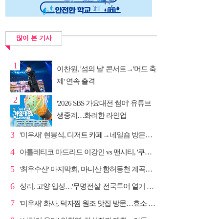
많이 본 기사
1
이찬원, '섬의 날' 콘서트→'머드 축
제' 연속 출격
2
'2026 SBS 가요대전 썸머' 유튜브
생중계…화려한 라인업
3
'미우새' 현봉식, 디저트 카페→네일숍 방문…뼈족발 맛...
4
아틀레티코 마드리드 이강인 vs 맨시티, '쿠플 시리즈'...
5
'최우수산' 마지막회, 마니산 함허동천 계곡→참성단 등반
6
성리, 고양 입성…'무명전설' 전국투어 열기 지속
7
'미우새' 화사, 덕자찜 원조 맛집 방문…효소 찜질방 체험