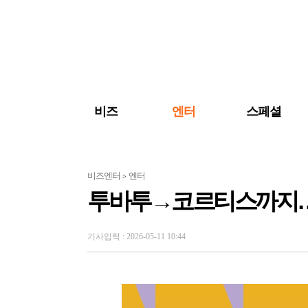
검색 바로가기
주메뉴 바로가기
주요 기사 바로가기
비즈
엔터
스페셜
비즈엔터
엔터
>
투바투→코르티스까지…'KM
기사입력 : 2026-05-11 10:44