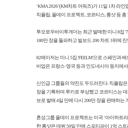
‘KMA 2026’(KM차트 어워즈)가 11일 1차
킥플립, 올데이 프로젝트, 코르티스, 롱샷 등 총
투모로우바이투게더는 최근 발매한 미니 8집 '7T
180만 장을 돌파하고 빌보드 200 차트 3위에
82메이저는 미니 5집 'FEELM'으로 스페인과
비업은 프랑스·영국 등과 인도네시아 등지에서 
신인급 그룹들의 약진도 두드러진다. 킥플립은 미니 4집
장을 기록하며 루키로 부상했고 코르티스는 데뷔 
보로 발매 4일 만에 다시 200만 장을 판매하는
혼성그룹 올데이 프로젝트는 미국 ‘아이하트라
한 롱샷은 데뷔 59일 만에 스포티파이 1억 스