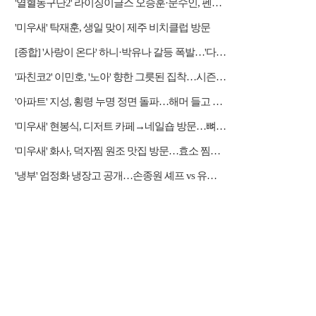
'열혈농구단2' 라이징이글스 오승훈·문수인, 펜타곤 상대 5연승 도전
'미우새' 탁재훈, 생일 맞이 제주 비치클럽 방문
[종합] '사랑이 온다' 하니·박유나 갈등 폭발…'다음주 예고' 미람, 하석진 아들 의심
'파친코2' 이민호, '노아' 향한 그릇된 집착…시즌2 결말 공개
'아파트' 지성, 횡령 누명 정면 돌파…해머 들고 주민회의 난입
'미우새' 현봉식, 디저트 카페→네일숍 방문…뼈족발 맛집 먹방
'미우새' 화사, 덕자찜 원조 맛집 방문…효소 찜질방 체험
'냉부' 엄정화 냉장고 공개…손종원 셰프 vs 유용욱 소장