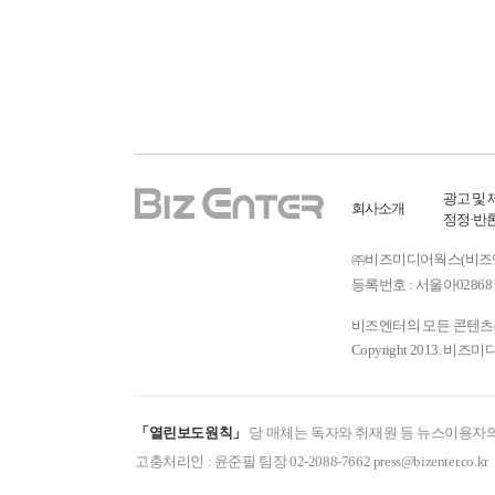
광고 및 
회사소개
정정·반
㈜비즈미디어웍스(비즈엔터) ㅣ
등록번호 : 서울아02868 
비즈엔터의 모든 콘텐츠(기
Copyright 2013. 비즈미
「열린보도원칙」
당 매체는 독자와 취재원 등 뉴스이용자의
고충처리인 : 윤준필 팀장 02-2088-7662 press@bizenter.co.kr