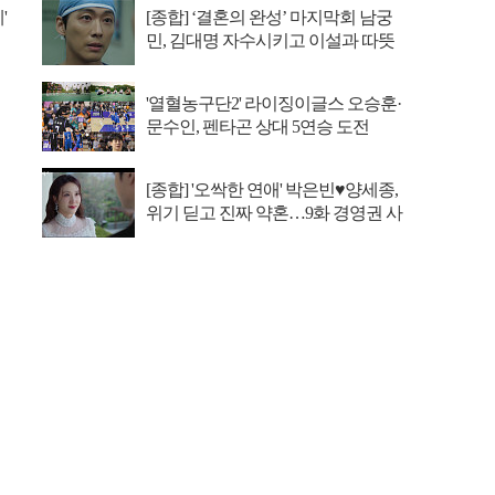
'
[종합] ‘결혼의 완성’ 마지막회 남궁
민, 김대명 자수시키고 이설과 따뜻
한 안녕
'열혈농구단2' 라이징이글스 오승훈·
문수인, 펜타곤 상대 5연승 도전
[종합] '오싹한 연애' 박은빈♥양세종,
위기 딛고 진짜 약혼…9화 경영권 사
수 작전 ...