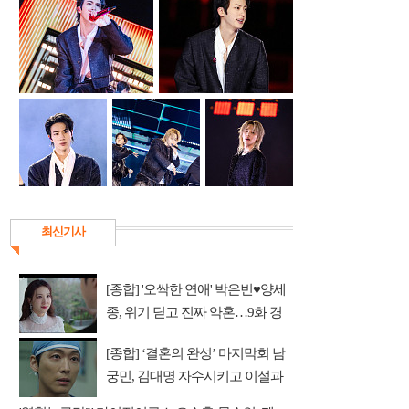
최신기사
[종합] '오싹한 연애' 박은빈♥양세
종, 위기 딛고 진짜 약혼…9화 경
영권 사수 작전 예고
[종합] ‘결혼의 완성’ 마지막회 남
궁민, 김대명 자수시키고 이설과
따뜻한 안녕