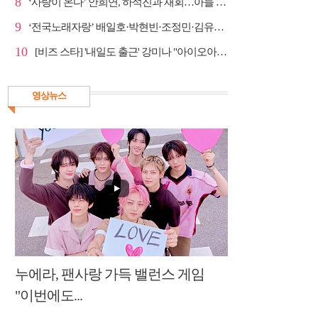
8
‘사랑이 온다’ 안희연, 하석진과 재회…아들 비밀 밝혀...
9
‘전국노래자랑’ 배일호·박현빈·조정민·김유라·미스김, ...
10
[비즈 스타] '내일도 출근' 강미나 "아이오아이 불화설...
영상뉴스
누에라, 팬사랑 가득 밸런스 게임
"이번에도...