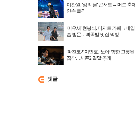
이찬원, '섬의 날' 콘서트→'머드 축제
연속 출격
'미우새' 현봉식, 디저트 카페→네일
숍 방문…뼈족발 맛집 먹방
'파친코2' 이민호, '노아' 향한 그릇된
집착…시즌2 결말 공개
댓글