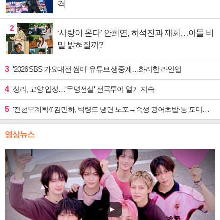
격
2
‘사랑이 온다’ 안희연, 하석진과 재회…아들 비
밀 밝혀질까?
3
'2026 SBS 가요대전 썸머' 유튜브 생중계…화려한 라인업
4
성리, 고양 입성…'무명전설' 전국투어 열기 지속
5
'전현무계획4' 김민하, 백령도 냉면 노포→숙성 광어초밥·통 도미찜 맛집 탐방
영상뉴스