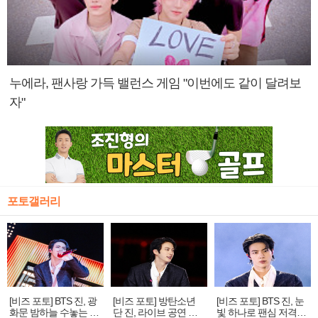
누에라, 팬사랑 가득 밸런스 게임 "이번에도 같이 달려보
자"
포토갤러리
[비즈 포토] BTS 진, 광
[비즈 포토] 방탄소년
[비즈 포토] BTS 진, 눈
화문 밤하늘 수놓는 '비
단 진, 라이브 공연 중
빛 하나로 팬심 저격…