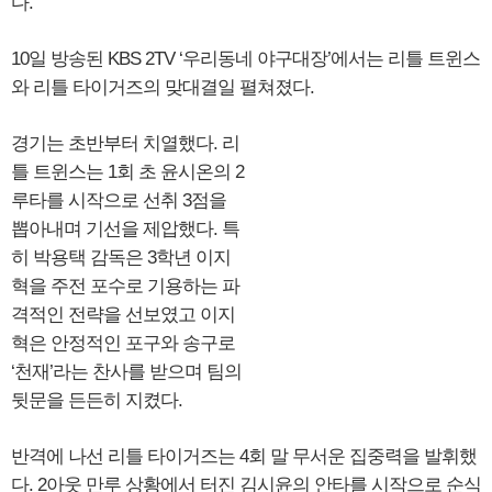
다.
10일 방송된 KBS 2TV ‘우리동네 야구대장’에서는 리틀 트윈스
와 리틀 타이거즈의 맞대결일 펼쳐졌다.
경기는 초반부터 치열했다. 리
틀 트윈스는 1회 초 윤시온의 2
루타를 시작으로 선취 3점을
뽑아내며 기선을 제압했다. 특
히 박용택 감독은 3학년 이지
혁을 주전 포수로 기용하는 파
격적인 전략을 선보였고 이지
혁은 안정적인 포구와 송구로
‘천재’라는 찬사를 받으며 팀의
뒷문을 든든히 지켰다.
반격에 나선 리틀 타이거즈는 4회 말 무서운 집중력을 발휘했
다. 2아웃 만루 상황에서 터진 김시윤의 안타를 시작으로 순식