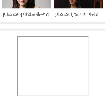
[비즈 스타] '내일도 출근' 강
[비즈 스타] '오케이 마담2'
미나 "아이오아이 불화설?
엄정화 "6년 만의 속편 제
사실 아냐"(인터뷰)
작, 하늘의 뜻"(인터뷰)