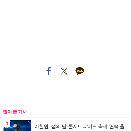
많이 본 기사
1
이찬원, '섬의 날' 콘서트→'머드 축제' 연속 출