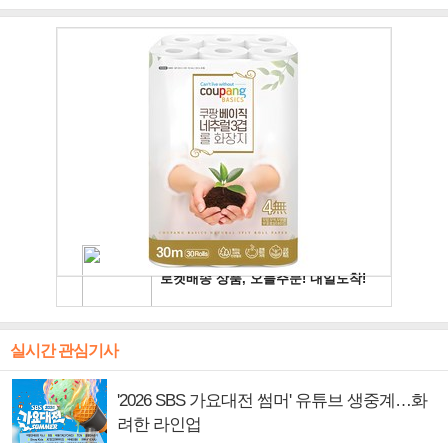
주얼 킹'의 열창
빛나는 독보적 아우라
독보적 카리스마
실시간 관심기사
'2026 SBS 가요대전 썸머' 유튜브 생중계…화
려한 라인업