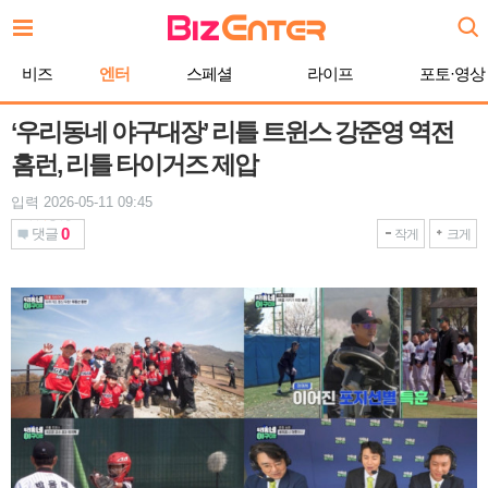
본
문
바
비즈
엔터
스페셜
라이프
포토·영상
로
가
기
‘우리동네 야구대장’ 리틀 트윈스 강준영 역전
홈런, 리틀 타이거즈 제압
입력 2026-05-11 09:45
0
댓글
작게
크게