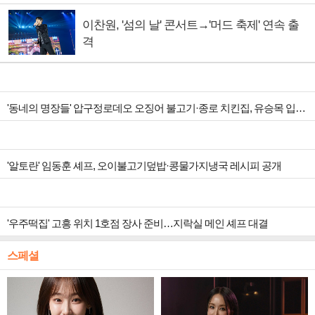
이찬원, '섬의 날' 콘서트→'머드 축제' 연속 출
격
'동네의 명장들' 압구정로데오 오징어 불고기·종로 치킨집, 유승목 입맛 저격
'알토란' 임동훈 셰프, 오이불고기덮밥·콩물가지냉국 레시피 공개
'우주떡집' 고흥 위치 1호점 장사 준비…지락실 메인 셰프 대결
스페셜