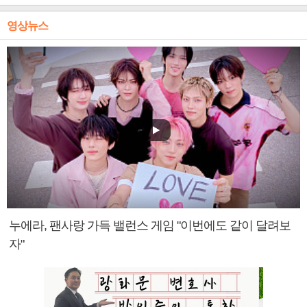
영상뉴스
누에라, 팬사랑 가득 밸런스 게임 "이번에도 같이 달려보
자"