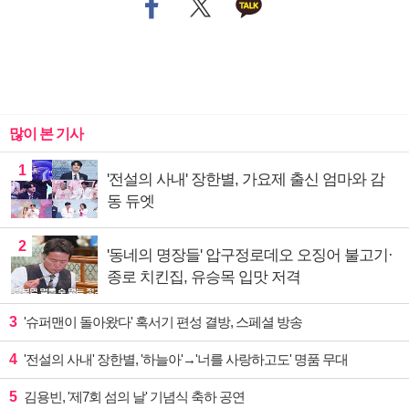
많이 본 기사
1
'전설의 사내' 장한별, 가요제 출신 엄마와 감
동 듀엣
2
'동네의 명장들' 압구정로데오 오징어 불고기·
종로 치킨집, 유승목 입맛 저격
3
'슈퍼맨이 돌아왔다' 혹서기 편성 결방, 스페셜 방송
4
'전설의 사내' 장한별, '하늘아'→'너를 사랑하고도' 명품 무대
5
김용빈, '제7회 섬의 날' 기념식 축하 공연