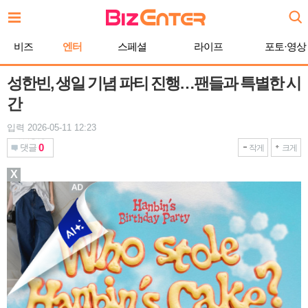
본
문
바
비즈
엔터
스페셜
라이프
포토·영상
로
가
기
성한빈, 생일 기념 파티 진행…팬들과 특별한 시
간
입력 2026-05-11 12:23
0
댓글
작게
크게
X