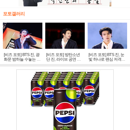
포토갤러리
[비즈 포토] BTS 진, 광
[비즈 포토] 방탄소년
[비즈 포토] BTS 진, 눈
화문 밤하늘 수놓는 '비
단 진, 라이브 공연 중
빛 하나로 팬심 저격…
주얼 킹'의 열창
빛나는 독보적 아우라
독보적 카리스마