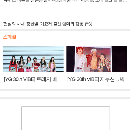
'전설의 사내' 장한별, 가요제 출신 엄마와 감동 듀엣
스페셜
[YG 30th VIBE] 트레저·베
[YG 30th VIBE] 지누션→빅
이비몬스터, YG DNA 계승
뱅·투애니원·블랙핑크, YG
③
만의 문법②