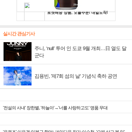
실시간 관심기사
주니, ‘null’ 투어 인 도쿄 9월 개최…日 열도 달
군다
김용빈, '제7회 섬의 날' 기념식 축하 공연
'전설의 사내' 장한별, '하늘아'→'너를 사랑하고도' 명품 무대
'유퀴즈' 이은결·임봉근 할머니&임다운 작가·이승철, '오래 살고 볼 일' 특집 출격