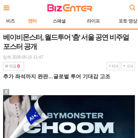
본
문
바
비즈
엔터
스페셜
라이프
포토·영상
로
가
기
베이비몬스터, 월드투어 '춤' 서울 공연 비주얼
포스터 공개
입력 2026-05-15 11:47
0
댓글
작게
크게
추가 좌석까지 완판…글로벌 투어 기대감 고조
X