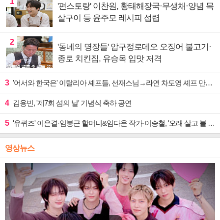
1
'편스토랑' 이찬원, 황태해장국·무생채·양념 목
살구이 등 윤주모 레시피 섭렵
2
'동네의 명장들' 압구정로데오 오징어 불고기·
종로 치킨집, 유승목 입맛 저격
3
'어서와 한국은' 이탈리아 셰프들, 선재스님→라연 차도영 셰프 만난다
4
김용빈, '제7회 섬의 날' 기념식 축하 공연
5
'유퀴즈' 이은결·임봉근 할머니&임다운 작가·이승철, '오래 살고 볼 일' 특집 출격
영상뉴스