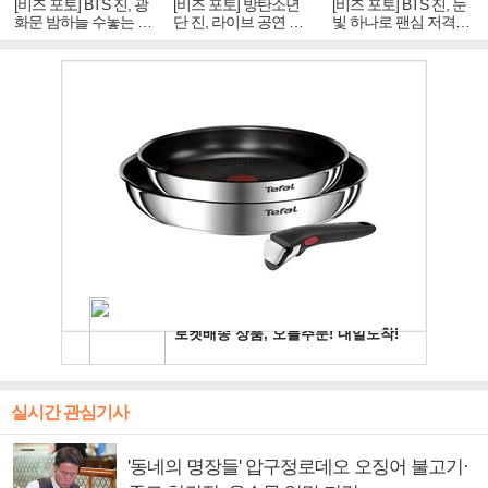
[비즈 포토] BTS 진, 광
[비즈 포토] 방탄소년
[비즈 포토] BTS 진, 눈
화문 밤하늘 수놓는 '비
단 진, 라이브 공연 중
빛 하나로 팬심 저격…
주얼 킹'의 열창
빛나는 독보적 아우라
독보적 카리스마
실시간 관심기사
'동네의 명장들' 압구정로데오 오징어 불고기·