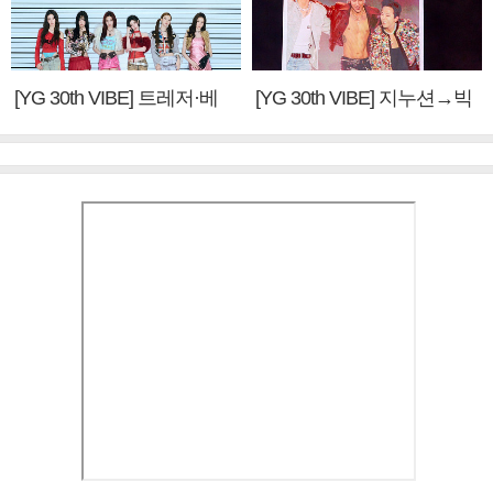
[YG 30th VIBE] 트레저·베
[YG 30th VIBE] 지누션→빅
이비몬스터, YG DNA 계승
뱅·투애니원·블랙핑크, YG
③
만의 문법②