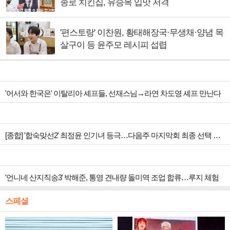
종로 치킨집, 유승목 입맛 저격
'편스토랑' 이찬원, 황태해장국·무생채·양념 목
살구이 등 윤주모 레시피 섭렵
'어서와 한국은' 이탈리아 셰프들, 선재스님→라연 차도영 셰프 만난다
[종합] '합숙맞선2' 최정윤 인기녀 등극…다음주 마지막회 최종 선택 예고
'언니네 산지직송3' 박해준, 통영 견내량 돌미역 조업 합류…루지 체험
스페셜