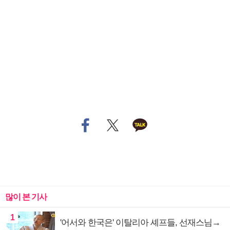
많이 본 기사
1
'어서와 한국은' 이탈리아 셰프들, 선재스님→