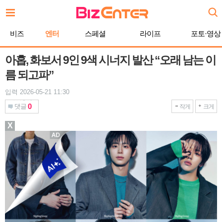
본
문
바
비즈
엔터
스페셜
라이프
포토·영상
로
가
기
아홉, 화보서 9인 9색 시너지 발산 “오래 남는 이
름 되고파”
입력 2026-05-21 11:30
0
댓글
작게
크게
X