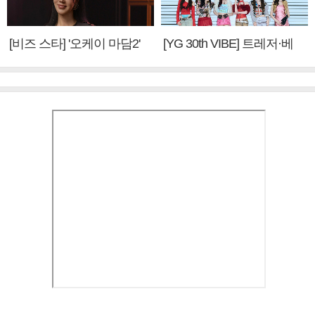
[비즈 스타] '오케이 마담2'
[YG 30th VIBE] 트레저·베
엄정화 "6년 만의 속편 제
이비몬스터, YG DNA 계승
작, 하늘의 뜻"(인터뷰)
③