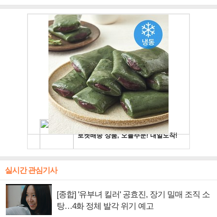
주얼 킹'의 열창
빛나는 독보적 아우라
독보적 카리스마
실시간 관심기사
[종합] '유부녀 킬러' 공효진, 장기 밀매 조직 소
탕…4화 정체 발각 위기 예고