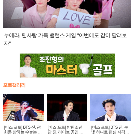
누에라, 팬사랑 가득 밸런스 게임 "이번에도 같이 달려보
자"
포토갤러리
[비즈 포토] BTS 진, 광
[비즈 포토] 방탄소년
[비즈 포토] BTS 진, 눈
화문 밤하늘 수놓는 '비
단 진, 라이브 공연 중
빛 하나로 팬심 저격…