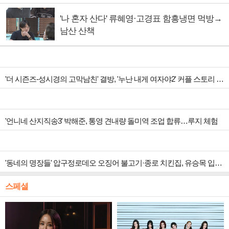
'나 혼자 산다' 류혜영·고경표 함흥냉면 먹방→
남산 산책
'더 시즌즈-성시경의 고막남친' 결방, '누난 내게 여자야2' 커플 스토리 편성
'언니네 산지직송3' 박해준, 통영 견내량 돌미역 조업 합류…루지 체험
'동네의 명장들' 압구정로데오 오징어 불고기·종로 치킨집, 유승목 입맛 저격
스페셜