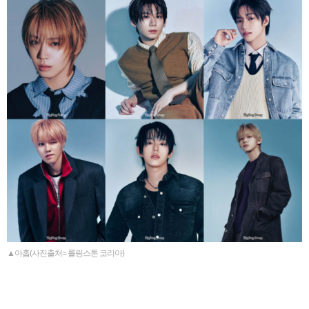
▲아홉(사진출처= 롤링스톤 코리아)