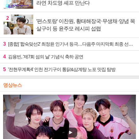
라연 차도영 셰프 만난다
2
'편스토랑' 이찬원, 황태해장국·무생채·양념 목
살구이 등 윤주모 레시피 섭렵
3
[종합] '합숙맞선2' 최정윤 인기녀 등극…다음주 마지막회 최종 선택 예고
4
김용빈, '제7회 섬의 날' 기념식 축하 공연
5
'전현무계획4' 인천 전기구이 통닭&삼계탕 노포 맛집 탐방
영상뉴스