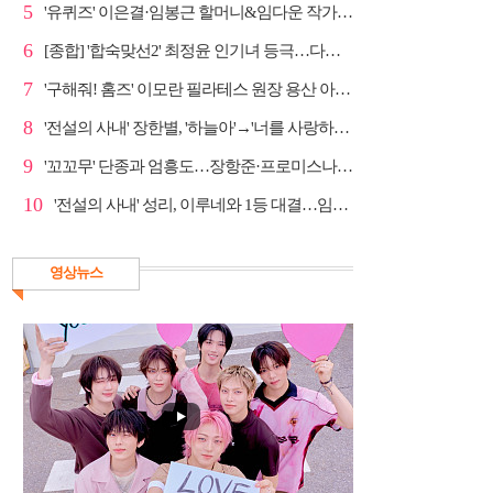
5
'유퀴즈' 이은결·임봉근 할머니&임다운 작가·이승철, '...
6
[종합] '합숙맞선2' 최정윤 인기녀 등극…다음주 마지막...
7
'구해줘! 홈즈' 이모란 필라테스 원장 용산 아파트 방...
8
'전설의 사내' 장한별, '하늘아'→'너를 사랑하고도' 명...
9
'꼬꼬무' 단종과 엄흥도…장항준·프로미스나인 이채영·...
10
'전설의 사내' 성리, 이루네와 1등 대결…임영웅 '보금...
영상뉴스