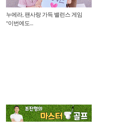
누에라, 팬사랑 가득 밸런스 게임
"이번에도...