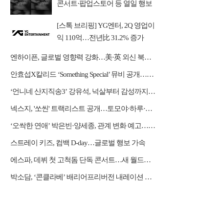
콘서트·팝업스토어 등 열일 행보
[스톡 브리핑] YG엔터, 2Q 영업이
익 110억…전년比 31.2% 증가
엔하이픈, 글로벌 영향력 강화…美·英 외신 북남미 투어 호평
안효섭X칼리드 ‘Something Special’ 뮤비 공개…한 편의 청춘 영화
‘언니네 산지직송3’ 강유석, 넉살부터 감성까지…대체 불가 ‘남매 케미’
넥스지, '쏘씬' 트랙리스트 공개…토모야·하루·휴이 자작곡 수록
‘오싹한 연애’ 박은빈·양세종, 관계 변화 예고…옹성우 본색 드러낸다
스트레이 키즈, 컴백 D-day…글로벌 행보 가속
에스파, 데뷔 첫 고척돔 단독 콘서트…새 월드투어 시작
박소담, ‘콘클라베’ 배리어프리버전 내레이션 재능 기부 “뜻깊은 경험”