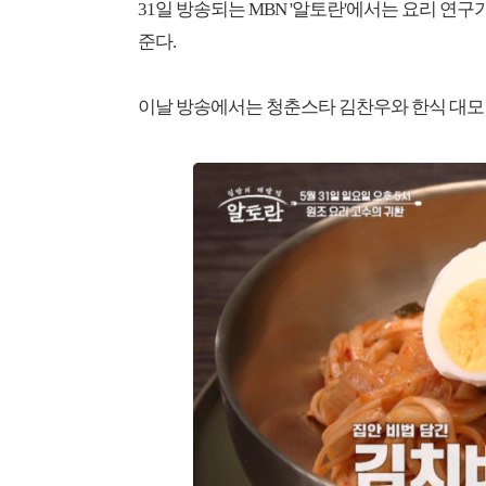
31일 방송되는 MBN '알토란'에서는 요리 연
준다.
이날 방송에서는 청춘스타 김찬우와 한식 대모