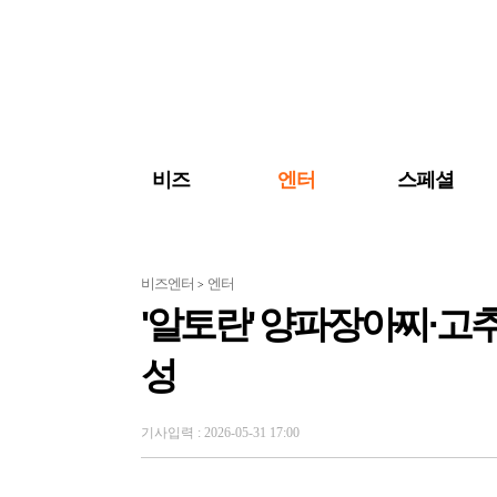
검색 바로가기
주메뉴 바로가기
주요 기사 바로가기
비즈
엔터
스페셜
비즈엔터
엔터
>
'알토란' 양파장아찌·고
성
기사입력 : 2026-05-31 17:00