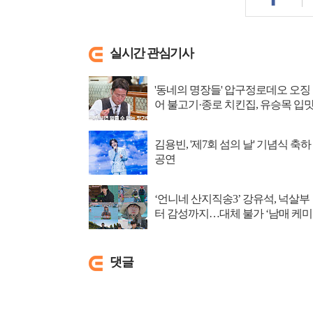
실시간 관심기사
'동네의 명장들' 압구정로데오 오징
어 불고기·종로 치킨집, 유승목 입
저격
김용빈, '제7회 섬의 날' 기념식 축하
공연
‘언니네 산지직송3’ 강유석, 넉살부
터 감성까지…대체 불가 ‘남매 케미
댓글