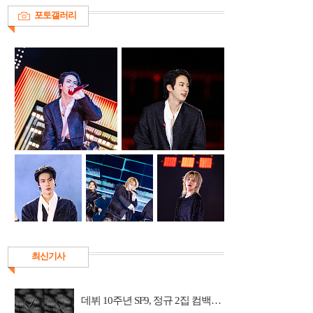
포토갤러리
최신기사
데뷔 10주년 SF9, 정규 2집 컴백…