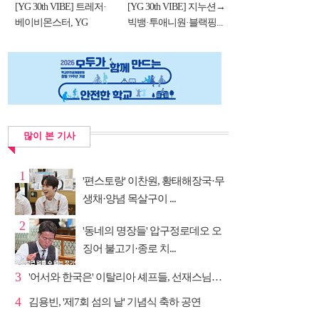
[YG 30th VIBE] 트레저·
[YG 30th VIBE] 지누션→
베이비몬스터, YG
빅뱅·투애니원·블랙핑...
DNA...
많이 본 기사
1
'편스토랑' 이찬원, 황태해장국·무
생채·양념 목살구이 ...
2
'동네의 명장들' 압구정로데오 오
징어 불고기·종로 치...
3
'어서와 한국은' 이탈리아 셰프들, 선재스님→라연 차도...
4
김용빈, '제7회 섬의 날' 기념식 축하 공연