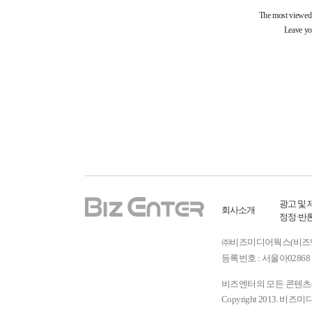
광고 및 
회사소개
정정·반
㈜비즈미디어웍스(비즈엔터) ㅣ
등록번호 : 서울아02868 
비즈엔터의 모든 콘텐츠(기
Copyright 2013. 비즈미