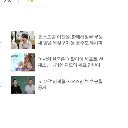
'편스토랑' 이찬원, 황태해장국·무생
맛
채·양념 목살구이 등 윤주모 레시피
섭렵
'어서와 한국은' 이탈리아 셰프들, 선
재스님→라연 차도영 셰프 만난다
'꼬꼬무' 안재형·자오즈민 부부 근황
’
공개