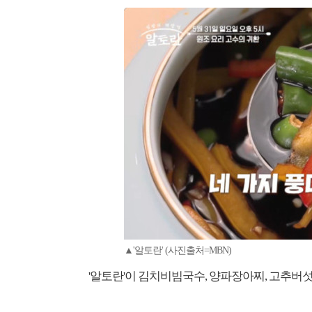
▲'알토란' (사진출처=MBN)
'알토란'이 김치비빔국수, 양파장아찌, 고추버