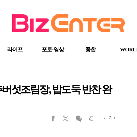
라이프
포토·영상
종합
WORL
추버섯조림장, 밥도둑 반찬 완