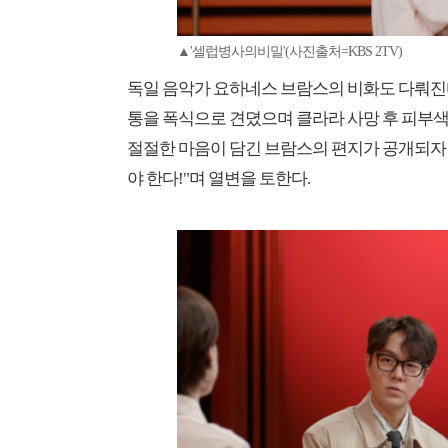
▲'셀럽병사의비밀'(사진출처=KBS 2TV)
독일 음악가 요하네스 브람스의 비화도 다뤄진
통을 폭식으로 견뎠으며 클라라 사망 후 피부색
절절한 마음이 담긴 브람스의 편지가 공개되자 
야 한다!"며 열변을 토한다.