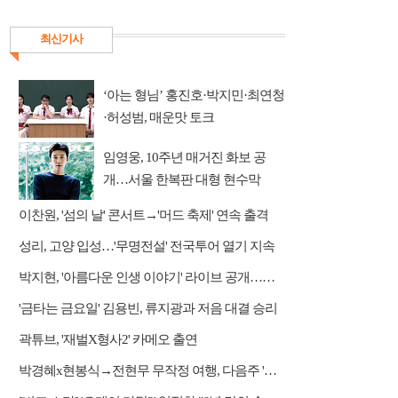
최신기사
‘아는 형님’ 홍진호·박지민·최연청
·허성범, 매운맛 토크
임영웅, 10주년 매거진 화보 공
개…서울 한복판 대형 현수막
이찬원, '섬의 날' 콘서트→'머드 축제' 연속 출격
성리, 고양 입성…'무명전설' 전국투어 열기 지속
박지현, '아름다운 인생 이야기' 라이브 공개…감성 보컬 전달
'금타는 금요일' 김용빈, 류지광과 저음 대결 승리
곽튜브, '재벌X형사2' 카메오 출연
박경혜x현봉식→전현무 무작정 여행, 다음주 '나 혼자 산다' 예고