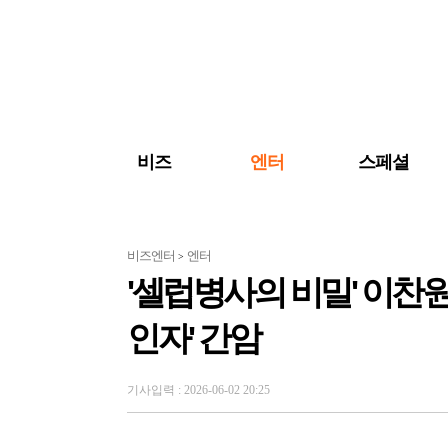
검색 바로가기
주메뉴 바로가기
주요 기사 바로가기
비즈
엔터
스페셜
비즈엔터
엔터
>
'셀럽병사의 비밀' 이찬원
인자' 간암
기사입력 : 2026-06-02 20:25