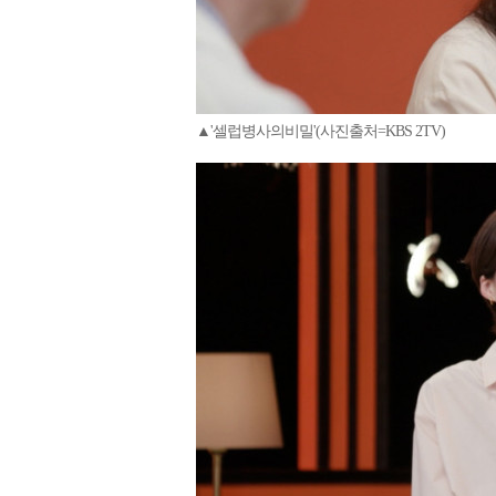
▲'셀럽병사의비밀'(사진출처=KBS 2TV)