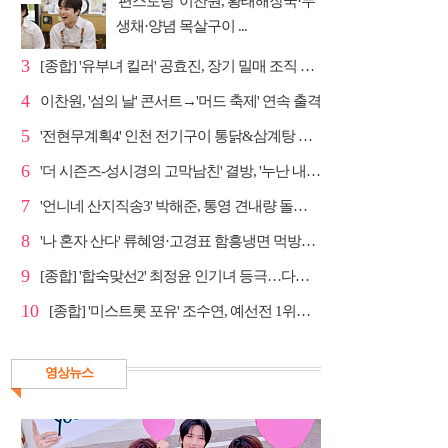
'편스토랑' 이찬원, 황태해장국·무
생채·양념 목살구이 ...
3
[종합] '유부녀 킬러' 공효진, 장기 밀매 조직 소탕…4...
4
이찬원, '섬의 날' 콘서트→'머드 축제' 연속 출격
5
'전현무계획4' 인천 전기구이 통닭&삼계탕 노포 맛집 탐방
6
'더 시즌즈-성시경의 고막남친' 결방, '누난 내게 여자...
7
'언니네 산지직송3' 박해준, 통영 견내량 돌미역 조업 ...
8
'나 혼자 산다' 류혜영·고경표 함흥냉면 먹방→남산 산책
9
[종합] '합숙맞선2' 최정윤 인기녀 등극…다음주 마지막...
10
[종합] '미스트롯 포유' 조수연, 예선전 1위…신윤승 지...
영상뉴스