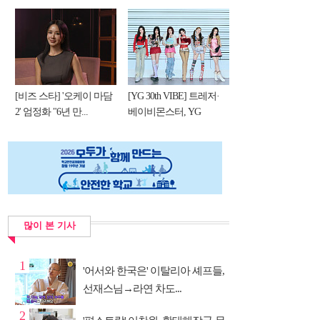
[비즈 스타] '오케이 마담
[YG 30th VIBE] 트레저·
2' 엄정화 "6년 만...
베이비몬스터, YG
DNA...
많이 본 기사
1
'어서와 한국은' 이탈리아 셰프들,
선재스님→라연 차도...
2