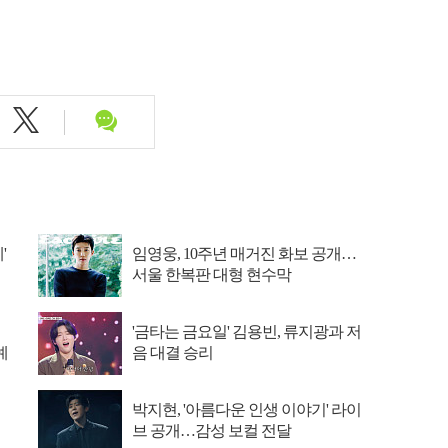
'
임영웅, 10주년 매거진 화보 공개…
서울 한복판 대형 현수막
'금타는 금요일' 김용빈, 류지광과 저
예
음 대결 승리
박지현, '아름다운 인생 이야기' 라이
브 공개…감성 보컬 전달