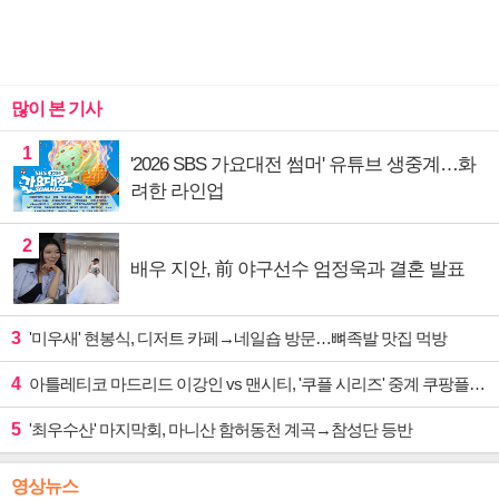
많이 본 기사
1
'2026 SBS 가요대전 썸머' 유튜브 생중계…화
려한 라인업
2
배우 지안, 前 야구선수 엄정욱과 결혼 발표
3
'미우새' 현봉식, 디저트 카페→네일숍 방문…뼈족발 맛집 먹방
4
아틀레티코 마드리드 이강인 vs 맨시티, '쿠플 시리즈' 중계 쿠팡플레이
5
'최우수산' 마지막회, 마니산 함허동천 계곡→참성단 등반
영상뉴스