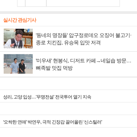
실시간 관심기사
'동네의 명장들' 압구정로데오 오징어 불고기·
종로 치킨집, 유승목 입맛 저격
'미우새' 현봉식, 디저트 카페→네일숍 방문…
뼈족발 맛집 먹방
성리, 고양 입성…'무명전설' 전국투어 열기 지속
‘오싹한 연애’ 박연우, 극적 긴장감 끌어올린 ‘신스틸러’