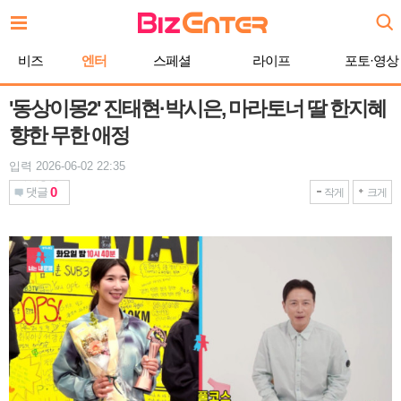
본
문
바
비즈
엔터
스페셜
라이프
포토·영상
로
가
기
'동상이몽2' 진태현·박시은, 마라토너 딸 한지혜
향한 무한 애정
입력 2026-06-02 22:35
0
댓글
작게
크게