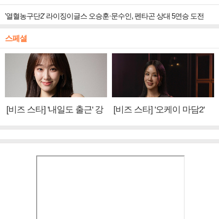
'열혈농구단2' 라이징이글스 오승훈·문수인, 펜타곤 상대 5연승 도전
스페셜
[비즈 스타] '내일도 출근' 강
[비즈 스타] '오케이 마담2'
미나 "아이오아이 불화설?
엄정화 "6년 만의 속편 제
사실 아냐"(인터뷰)
작, 하늘의 뜻"(인터뷰)