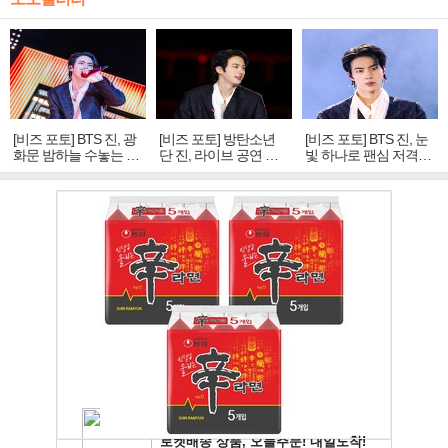
[비즈 포토] BTS 진, 광
[비즈 포토] 방탄소년
[비즈 포토] BTS 진, 눈
화문 밤하늘 수놓는 '비
단 진, 라이브 공연 중
빛 하나로 팬심 저격…
주얼 킹'의 열창
빛나는 독보적 아우라
독보적 카리스마