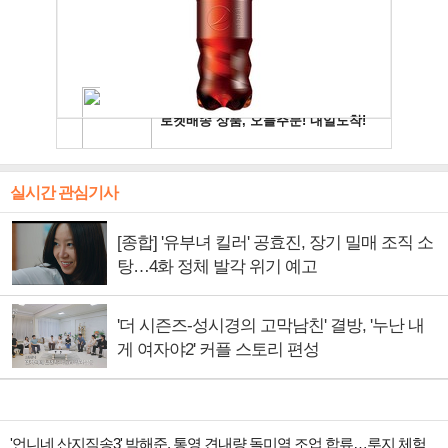
실시간 관심기사
[종합] '유부녀 킬러' 공효진, 장기 밀매 조직 소
탕…4화 정체 발각 위기 예고
'더 시즌즈-성시경의 고막남친' 결방, '누난 내
게 여자야2' 커플 스토리 편성
'언니네 산지직송3' 박해준, 통영 견내량 돌미역 조업 합류…루지 체험