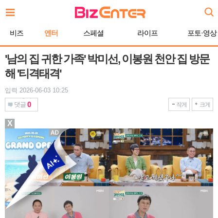
본
문
바
비즈
엔터
스페셜
라이프
포토·영상
로
가
기
'남의 집 귀한 가족' 박미선, 이봉원 천안 집 방문
해 '티격태격'
입력 2026-06-03 10:25
0
댓글
작게
크게
X