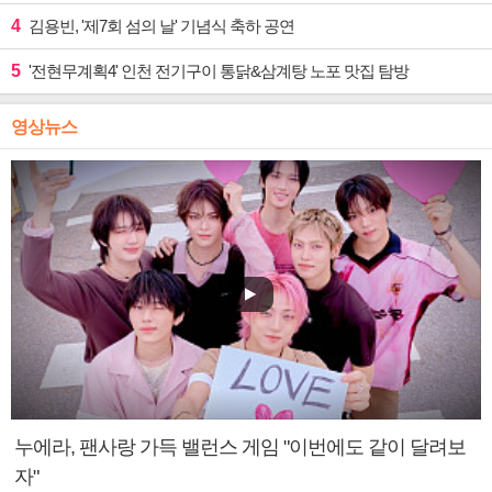
4
김용빈, '제7회 섬의 날' 기념식 축하 공연
5
'전현무계획4' 인천 전기구이 통닭&삼계탕 노포 맛집 탐방
영상뉴스
누에라, 팬사랑 가득 밸런스 게임 "이번에도 같이 달려보
자"