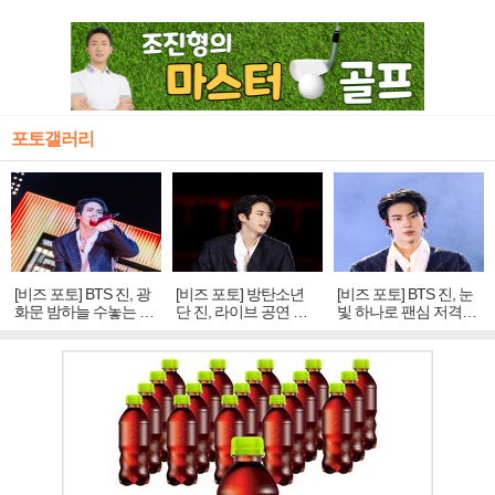
포토갤러리
[비즈 포토] BTS 진, 광
[비즈 포토] 방탄소년
[비즈 포토] BTS 진, 눈
화문 밤하늘 수놓는 '비
단 진, 라이브 공연 중
빛 하나로 팬심 저격…
주얼 킹'의 열창
빛나는 독보적 아우라
독보적 카리스마