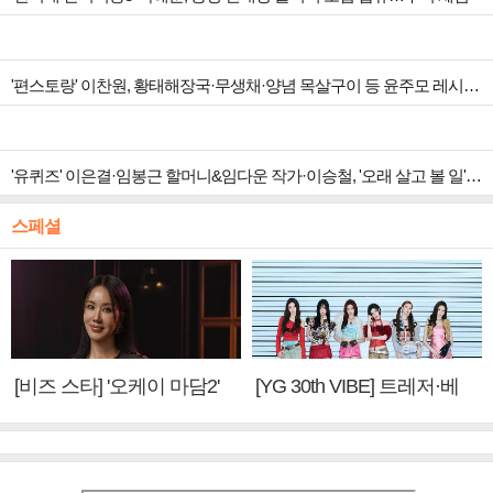
'편스토랑' 이찬원, 황태해장국·무생채·양념 목살구이 등 윤주모 레시피 섭렵
'유퀴즈' 이은결·임봉근 할머니&임다운 작가·이승철, '오래 살고 볼 일' 특집 출격
스페셜
[비즈 스타] '오케이 마담2'
[YG 30th VIBE] 트레저·베
엄정화 "6년 만의 속편 제
이비몬스터, YG DNA 계승
작, 하늘의 뜻"(인터뷰)
③