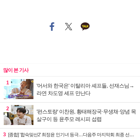
많이 본 기사
1
'어서와 한국은' 이탈리아 셰프들, 선재스님→
라연 차도영 셰프 만난다
2
'편스토랑' 이찬원, 황태해장국·무생채·양념 목
살구이 등 윤주모 레시피 섭렵
3
[종합] '합숙맞선2' 최정윤 인기녀 등극…다음주 마지막회 최종 선택 예고