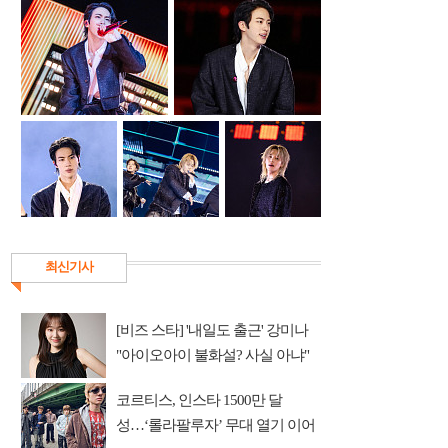
최신기사
[비즈 스타] '내일도 출근' 강미나
"아이오아이 불화설? 사실 아냐"
(인터뷰)
코르티스, 인스타 1500만 달
성…‘롤라팔루자’ 무대 열기 이어