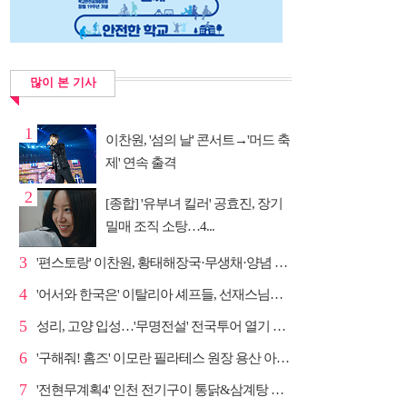
많이 본 기사
1
이찬원, '섬의 날' 콘서트→'머드 축
제' 연속 출격
2
[종합] '유부녀 킬러' 공효진, 장기
밀매 조직 소탕…4...
3
'편스토랑' 이찬원, 황태해장국·무생채·양념 목살구이 ...
4
'어서와 한국은' 이탈리아 셰프들, 선재스님→라연 차도...
5
성리, 고양 입성…'무명전설' 전국투어 열기 지속
6
'구해줘! 홈즈' 이모란 필라테스 원장 용산 아파트 방...
7
'전현무계획4' 인천 전기구이 통닭&삼계탕 노포 맛집 탐방