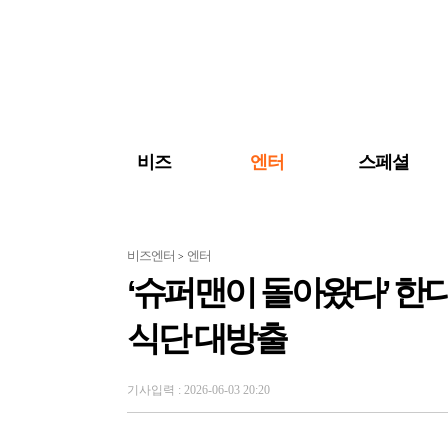
검색 바로가기
주메뉴 바로가기
주요 기사 바로가기
비즈
엔터
스페셜
비즈엔터
엔터
>
‘슈퍼맨이 돌아왔다’ 한
식단 대방출
기사입력 : 2026-06-03 20:20