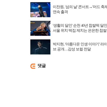
이찬원, '섬의 날' 콘서트→'머드 축제
연속 출격
'생활의 달인' 순천 40년 찹쌀떡 달인
서울 위치 떡집 제치는 은은한 찹쌀
향
박지현, '아름다운 인생 이야기' 라
브 공개…감성 보컬 전달
댓글