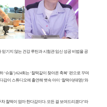
 믿기지 않는 건강 루틴과 시험관 임신 성공 비법을 공
하 ‘슈돌’) 624회는 ‘찰떡같이 찾아온 축복’ 편으로 꾸며
한다감이 스튜디오에 출연해 뱃속 아이 ‘찰떡이(태명)’와
21주차 찰떡이 엄마 한다감이다. 모든 걸 보여드리겠다”라