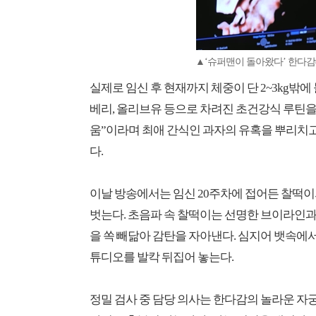
▲‘슈퍼맨이 돌아왔다’ 한다감(
실제로 임신 후 현재까지 체중이 단 2~3kg밖에
베리, 올리브유 등으로 차려진 초건강식 루틴을 
움”이라며 최애 간식인 과자의 유혹을 뿌리치
다.
이날 방송에서는 임신 20주차에 접어든 찰떡이
벗는다. 초음파 속 찰떡이는 선명한 브이라인과
을 쏙 빼닮아 감탄을 자아낸다. 심지어 뱃속에서 
튜디오를 발칵 뒤집어 놓는다.
정밀 검사 중 담당 의사는 한다감의 놀라운 자