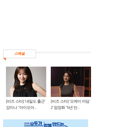
스페셜
[비즈 스타] '내일도 출근'
[비즈 스타] '오케이 마담
강미나 "아이오아...
2' 엄정화 "6년 만...