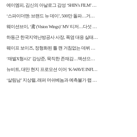
간다
에이엠피, 김신의 아날로그 감성 ‘SHIN’s FILM’ 공개
‘스파이더맨: 브랜드 뉴 데이’, 500만 돌파…거침없는 흥행 질주
웨이션브이, ‘鸢 (Vision Wings)’ MV 티저…다섯 전사들의 강렬한 비상
하동근 한국지역난방공사 사장, 폭염 대응 실태 점검 "안전관리에 최선을 다할 것"
웨이프 보이즈, 정형화된 틀 깬 거침없는 데뷔 행보
‘재벌X형사2’ 강상준, 묵직한 존재감…액션으로 강렬 포문
뉴비트, 대만 현지 프로모션 이어 ‘K-WAVE INFINITY’ 무대 오른다
‘살림남’ 지상렬, 래퍼 머쉬베놈과 예측불가 랩 수업