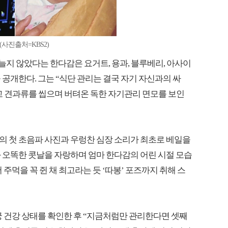
사진출처=KBS2)
 늘지 않았다는 한다감은 요거트, 용과, 블루베리, 아사이
공개한다. 그는 “식단 관리는 결국 자기 자신과의 싸
고 견과류를 씹으며 버텨온 독한 자기관리 면모를 보인
의 첫 초음파 사진과 우렁찬 심장 소리가 최초로 베일을
 오똑한 콧날을 자랑하며 엄마 한다감의 어린 시절 모습
주먹을 꼭 쥔 채 최고라는 듯 ‘따봉’ 포즈까지 취해 스
궁 건강 상태를 확인한 후 “지금처럼만 관리한다면 셋째