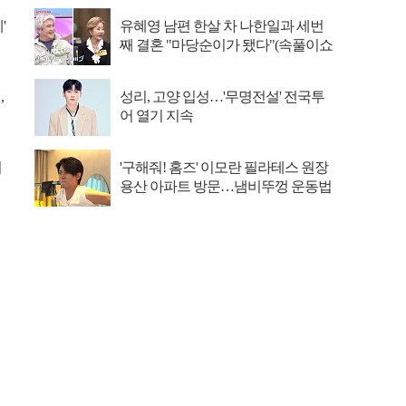
'
유혜영 남편 한살 차 나한일과 세번
째 결혼 "마당순이가 됐다"(속풀이쇼
동치미)
,
성리, 고양 입성…'무명전설' 전국투
어 열기 지속
이
'구해줘! 홈즈' 이모란 필라테스 원장
용산 아파트 방문…냄비뚜껑 운동법
소개