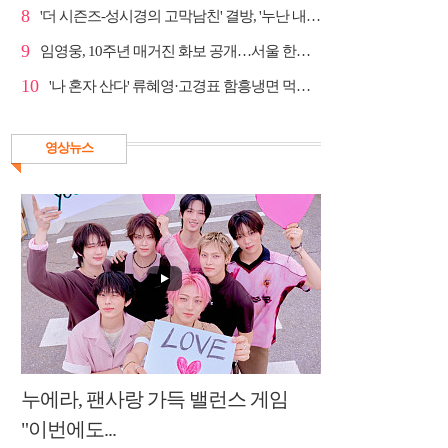
8
'더 시즌즈-성시경의 고막남친' 결방, '누난 내게 여자...
9
임영웅, 10주년 매거진 화보 공개…서울 한복판 대형 현...
10
'나 혼자 산다' 류혜영·고경표 함흥냉면 먹방→남산 산책
영상뉴스
누에라, 팬사랑 가득 밸런스 게임
"이번에도...