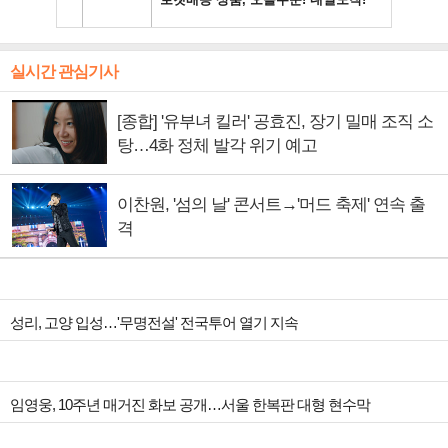
실시간 관심기사
[종합] '유부녀 킬러' 공효진, 장기 밀매 조직 소
탕…4화 정체 발각 위기 예고
이찬원, '섬의 날' 콘서트→'머드 축제' 연속 출
격
성리, 고양 입성…'무명전설' 전국투어 열기 지속
임영웅, 10주년 매거진 화보 공개…서울 한복판 대형 현수막