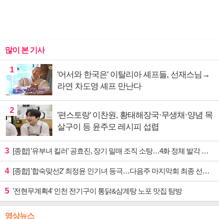
많이 본 기사
1
'어서와 한국은' 이탈리아 셰프들, 선재스님→
라연 차도영 셰프 만난다
2
'편스토랑' 이찬원, 황태해장국·무생채·양념 목
살구이 등 윤주모 레시피 섭렵
3
[종합] '유부녀 킬러' 공효진, 장기 밀매 조직 소탕…4화 정체 발각 위기 예고
4
[종합] '합숙맞선2' 최정윤 인기녀 등극…다음주 마지막회 최종 선택 예고
5
'전현무계획4' 인천 전기구이 통닭&삼계탕 노포 맛집 탐방
영상뉴스