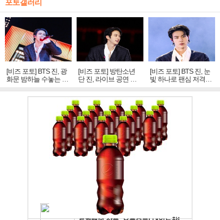
포토갤러리
[비즈 포토] BTS 진, 광
[비즈 포토] 방탄소년
[비즈 포토] BTS 진, 눈
화문 밤하늘 수놓는 '비
단 진, 라이브 공연 중
빛 하나로 팬심 저격…
주얼 킹'의 열창
빛나는 독보적 아우라
독보적 카리스마