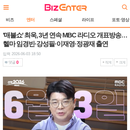
본
문
바
비즈
엔터
스페셜
라이프
포토·영상
로
가
기
'매불쇼' 최욱, 3년 연속 MBC 라디오 개표방송…
헬마 임경빈·강성필·이재영·정광재 출연
입력 2026-06-03 18:50
0
댓글
작게
크게