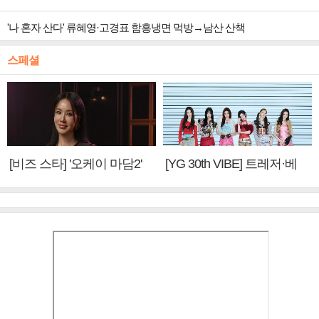
'나 혼자 산다' 류혜영·고경표 함흥냉면 먹방→남산 산책
스페셜
[비즈 스타] '오케이 마담2'
[YG 30th VIBE] 트레저·베
엄정화 "6년 만의 속편 제
이비몬스터, YG DNA 계승
작, 하늘의 뜻"(인터뷰)
③