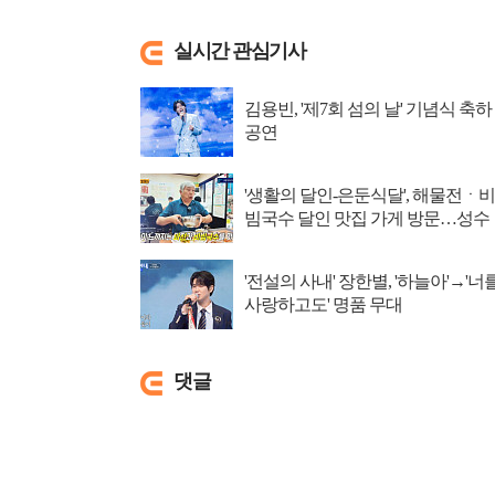
실시간 관심기사
김용빈, '제7회 섬의 날' 기념식 축하
공연
'생활의 달인-은둔식달', 해물전ㆍ비
빔국수 달인 맛집 가게 방문…성수
동 뚝도시장 ...
'전설의 사내' 장한별, '하늘아'→'너
사랑하고도' 명품 무대
댓글