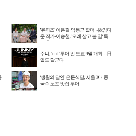
'유퀴즈' 이은결·임봉근 할머니&임다
운 작가·이승철, '오래 살고 볼 일' 특
집 출격
주니, ‘null’ 투어 인 도쿄 9월 개최…日
열도 달군다
를
'생활의 달인' 은둔식달, 서울 3대 콩
국수 노포 맛집 투어