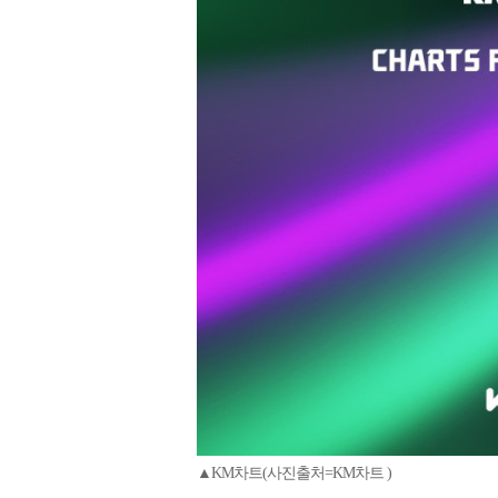
▲KM차트(사진출처=KM차트 )