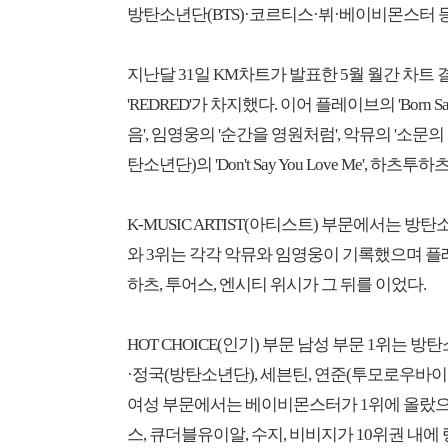
방탄소년단(BTS)·코르티스·뷔·베이비몬스터 등
지난달 31일 KM차트가 발표한 5월 월간 차트 
'REDRED'가 차지했다. 이어 플레이브의 'Born Sav
음', 임영웅의 '순간을 영원처럼', 악뮤의 '소문의 낙
탄소년단)의 'Don't Say You Love Me', 하
K-MUSIC ARTIST(아티스트) 부문에서는 방
와 3위는 각각 악뮤와 임영웅이 기록했으며 플
하츠, 투어스, 엔시티 위시가 그 뒤를 이었다.
HOT CHOICE(인기) 부문 남성 부문 1위는 
·정국(방탄소년단), 세븐틴, 연준(투모로우바이
여성 부문에서는 베이비몬스터가 1위에 올랐으며
스, 큐더블유이알, 수지, 비비지가 10위권 내에