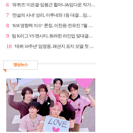
6
'유퀴즈' 이은결·임봉근 할머니&임다운 작가·이승철, '...
7
'전설의 사내' 성리, 이루네와 1등 대결…임영웅 '보금...
8
‘KSI 영향력 지수’ 론칭, 이찬원·전유진 7월 차트 남녀...
9
팀 K리그 VS 맨시티, 화려한 라인업 맞대결…쿠팡플레이...
10
'데뷔 10주년' 임영웅, 패션지 표지 모델 첫 도전
영상뉴스