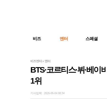
검색 바로가기
주메뉴 바로가기
주요 기사 바로가기
비즈
엔터
스페셜
비즈엔터
엔터
>
BTS·코르티스·뷔·베이비
1위
기사입력 : 2026-06-04 08:34