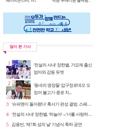
베이비몬스터, YG
빅뱅·투애니원·블랙핑...
DNA...
많이 본 기사
1
'전설의 사내' 장한별, 가요제 출신
엄마와 감동 듀엣
2
'동네의 명장들' 압구정로데오 오
징어 불고기·종로 치...
3
'슈퍼맨이 돌아왔다' 혹서기 편성 결방, 스페셜 방송
4
'전설의 사내' 장한별, '하늘아'→'너를 사랑하고도' 명...
5
김용빈, '제7회 섬의 날' 기념식 축하 공연