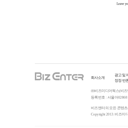
광고 및 
회사소개
정정·반
㈜비즈미디어웍스(비즈엔터) ㅣ
등록번호 : 서울아02868 
비즈엔터의 모든 콘텐츠(기
Copyright 2013. 비즈미