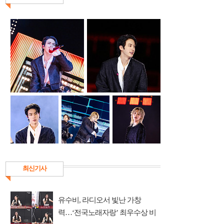
최신기사
유수비, 라디오서 빛난 가창
력…‘전국노래자랑’ 최우수상 비