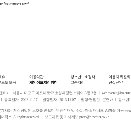
제휴
이용약관
청소년보호정책
이용자 위원회
론보도 모음
개인정보처리방침
고충처리
편집규약
 서울시 마포구 마포대로92 효성해링턴스퀘어 A동 3층 ㅣ webmaster@bizenter.co.kr
ㅣ 등록일자 : 2013.11.07 ㅣ 발행일자 : 2013.11.07 ㅣ 발행·편집인 : 문연배 ㅣ 청
사)는 저작권법의 보호를 받으며, 무단전재 및 수집, 복사, 재배포, AI학습 이용 등
디어웍스. All rights reserved. ㅣ 보도자료 및 기사제보
press@bizenter.co.kr