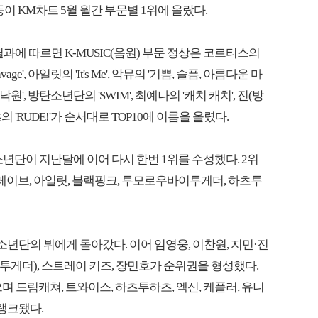
이 KM차트 5월 월간 부문별 1위에 올랐다.
결과에 따르면 K-MUSIC(음원) 부문 정상은 코르티스의
age', 아일릿의 'It's Me', 악뮤의 '기쁨, 슬픔, 아름다운 마
원', 방탄소년단의 'SWIM', 최예나의 '캐치 캐치', 진(방
츠투하츠의 'RUDE!'가 순서대로 TOP10에 이름을 올렸다.
탄소년단이 지난달에 이어 다시 한번 1위를 수성했다. 2위
레이브, 아일릿, 블랙핑크, 투모로우바이투게더, 하츠투
방탄소년단의 뷔에게 돌아갔다. 이어 임영웅, 이찬원, 지민·진
투게더), 스트레이 키즈, 장민호가 순위권을 형성했다.
 드림캐쳐, 트와이스, 하츠투하츠, 엑신, 케플러, 유니
 랭크됐다.