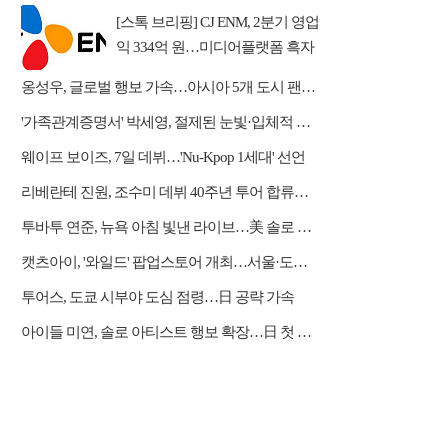
하인드 공개
[스톡 브리핑] CJ ENM, 2분기 영업
익 334억 원…미디어플랫폼 흑자
전환
옹성우, 글로벌 행보 가속…아시아 5개 도시 팬미팅 개최
'가족관계증명서' 박세영, 절제된 눈빛·입체적 열연
웨이프 보이즈, 7일 데뷔…'Nu-Kpop 1세대' 선언
리베란테 진원, 조수미 데뷔 40주년 투어 합류…듀엣·아리아 가창
투바투 연준, 뉴욕 아침 빛낸 라이브…美 솔로 활동 포문
캣츠아이, '와일드' 팝업스토어 개최…서울·도쿄서 팬 소통
투어스, 도쿄 시부야 도심 점령…日 공략 가속
아이들 미연, 솔로 아티스트 행보 확장…日 첫 디싱 발매 예고