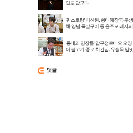
열도 달군다
'편스토랑' 이찬원, 황태해장국·무생
채·양념 목살구이 등 윤주모 레시피
섭렵
'동네의 명장들' 압구정로데오 오징
어 불고기·종로 치킨집, 유승목 입
저격
댓글