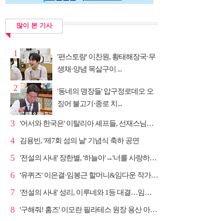
많이 본 기사
1
'편스토랑' 이찬원, 황태해장국·무
생채·양념 목살구이 ...
2
'동네의 명장들' 압구정로데오 오
징어 불고기·종로 치...
3
'어서와 한국은' 이탈리아 셰프들, 선재스님→라연 차도...
4
김용빈, '제7회 섬의 날' 기념식 축하 공연
5
'전설의 사내' 장한별, '하늘아'→'너를 사랑하고도' 명...
6
'유퀴즈' 이은결·임봉근 할머니&임다운 작가·이승철, '...
7
'전설의 사내' 성리, 이루네와 1등 대결…임영웅 '보금...
8
'구해줘! 홈즈' 이모란 필라테스 원장 용산 아파트 방...