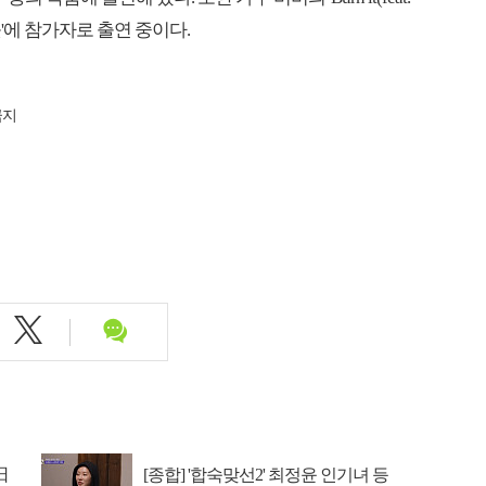
웃'에 참가자로 출연 중이다.
금지
日
[종합] '합숙맞선2' 최정윤 인기녀 등