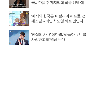
극…다음주 마지막회 최종 선택 예
고
'어서와 한국은' 이탈리아 셰프들, 선
재스님→라연 차도영 셰프 만난다
'전설의 사내' 장한별, '하늘아'→'너를
맛
사랑하고도' 명품 무대