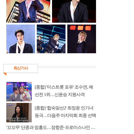
최신기사
[종합] '미스트롯 포유' 조수연, 예
선전 1위…신윤승 지원사격
[종합] '합숙맞선2' 최정윤 인기녀
등극…다음주 마지막회 최종 선택
예고
'꼬꼬무' 단종과 엄흥도…장항준·프로미스나인 이채영·적재 게스트 출연