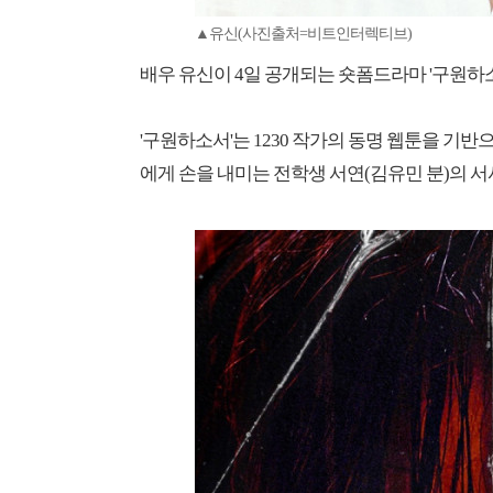
▲유신(사진출처=비트인터렉티브)
배우 유신이 4일 공개되는 숏폼드라마 '구원하
'구원하소서'는 1230 작가의 동명 웹툰을 기반
에게 손을 내미는 전학생 서연(김유민 분)의 서