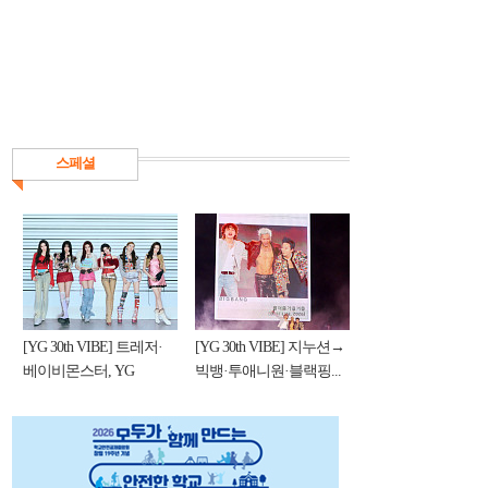
스페셜
[YG 30th VIBE] 트레저·
[YG 30th VIBE] 지누션→
베이비몬스터, YG
빅뱅·투애니원·블랙핑...
DNA...