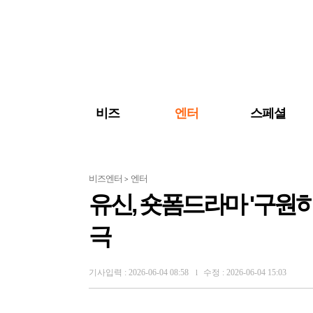
검색 바로가기
주메뉴 바로가기
주요 기사 바로가기
비즈
엔터
스페셜
비즈엔터
엔터
>
유신, 숏폼드라마 '구원
극
기사입력 : 2026-06-04 08:58
수정 : 2026-06-04 15:03
l