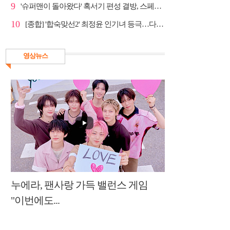
9
'슈퍼맨이 돌아왔다' 혹서기 편성 결방, 스페셜 방송
10
[종합] '합숙맞선2' 최정윤 인기녀 등극…다음주 마지막...
영상뉴스
누에라, 팬사랑 가득 밸런스 게임
"이번에도...