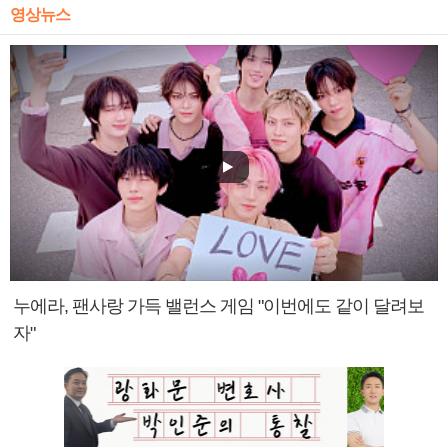
영상뉴스
누에라, 팬사랑 가득 밸런스 게임 "이번에도 같이 달려보
자"