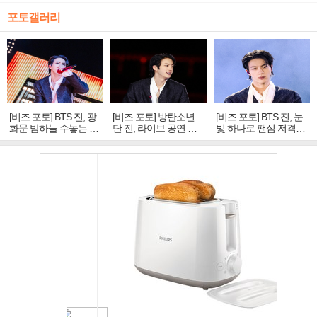
포토갤러리
[비즈 포토] BTS 진, 광
[비즈 포토] 방탄소년
[비즈 포토] BTS 진, 눈
화문 밤하늘 수놓는 '비
단 진, 라이브 공연 중
빛 하나로 팬심 저격…
주얼 킹'의 열창
빛나는 독보적 아우라
독보적 카리스마