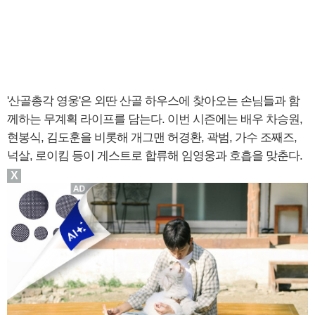
'산골총각 영웅'은 외딴 산골 하우스에 찾아오는 손님들과 함
께하는 무계획 라이프를 담는다. 이번 시즌에는 배우 차승원,
현봉식, 김도훈을 비롯해 개그맨 허경환, 곽범, 가수 조째즈,
넉살, 로이킴 등이 게스트로 합류해 임영웅과 호흡을 맞춘다.
X