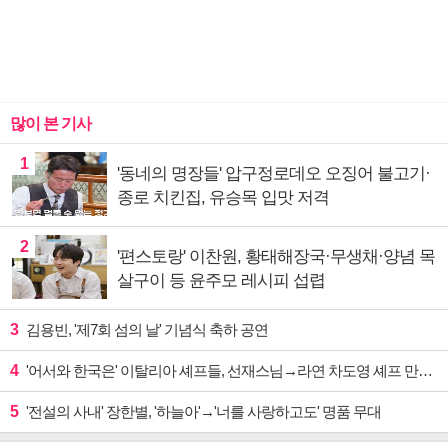
많이 본 기사
1
'동네의 명장들' 압구정로데오 오징어 불고기·
종로 치킨집, 유승목 입맛 저격
2
'편스토랑' 이찬원, 황태해장국·무생채·양념 목
살구이 등 윤주모 레시피 섭렵
3
김용빈, '제7회 섬의 날' 기념식 축하 공연
4
'어서와 한국은' 이탈리아 셰프들, 선재스님→라연 차도영 셰프 만난다
5
'전설의 사내' 장한별, '하늘아'→'너를 사랑하고도' 명품 무대