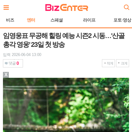
본
문
바
비즈
엔터
스페셜
라이프
포토·영상
로
가
기
임영웅표 무공해 힐링 예능 시즌2 시동…'산골
총각 영웅' 23일 첫 방송
입력 2026-06-04 13:00
0
댓글
작게
크게
X