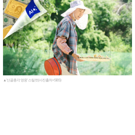
▲'산골총각 영웅' 스틸컷(사진출처=SBS)