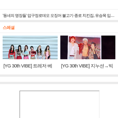
'동네의 명장들' 압구정로데오 오징어 불고기·종로 치킨집, 유승목 입맛 저격
스페셜
[YG 30th VIBE] 트레저·베
[YG 30th VIBE] 지누션→빅
이비몬스터, YG DNA 계승
뱅·투애니원·블랙핑크, YG
③
만의 문법②