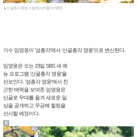
▲'산골총각 영웅' 스틸컷(사진출처=SBS)
가수 임영웅이 '섬총각'에서 '산골총각 영웅'으로 변신한다.
임영웅은 오는 23일 SBS 새 예
능 프로그램 '산골총각 영웅'을
선보인다. '섬총각 영웅'에서 친
근한 매력을 보여준 임영웅은
산골로 무대를 옮겨 새로운 일
상을 공개하고 무공해 힐링을
선사할 예정이다.
X