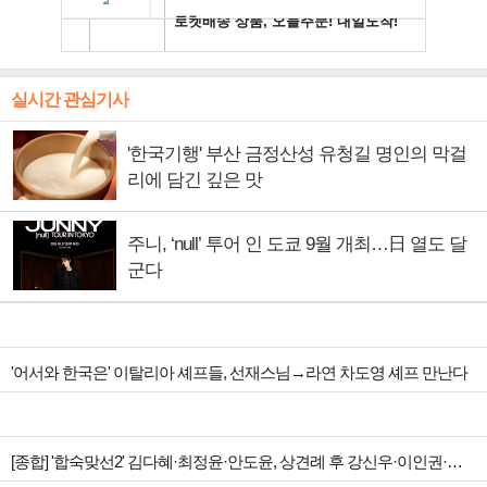
실시간 관심기사
'한국기행' 부산 금정산성 유청길 명인의 막걸
리에 담긴 깊은 맛
주니, ‘null’ 투어 인 도쿄 9월 개최…日 열도 달
군다
'어서와 한국은' 이탈리아 셰프들, 선재스님→라연 차도영 셰프 만난다
[종합] '합숙맞선2' 김다혜·최정윤·안도윤, 상견례 후 강신우·이인권·권예찬 향한 마음 변화